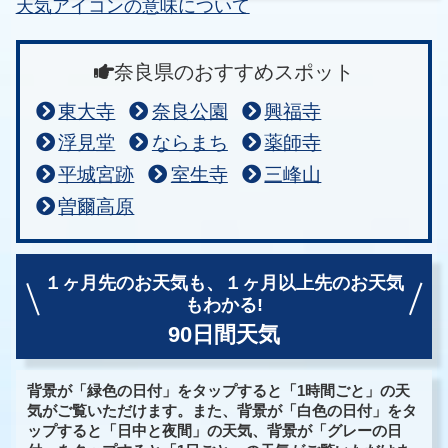
天気アイコンの意味について
奈良県のおすすめスポット
東大寺
奈良公園
興福寺
浮見堂
ならまち
薬師寺
平城宮跡
室生寺
三峰山
曽爾高原
１ヶ月先のお天気も、
１ヶ月以上先のお天気
もわかる!
90日間天気
背景が「緑色の日付」をタップすると「1時間ごと」の天
気がご覧いただけます。また、背景が「白色の日付」をタ
ップすると「日中と夜間」の天気、背景が「グレーの日