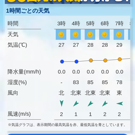
1時間ごとの天気
時間
3時
4時
5時
6時
7時
8
天気
気温(℃)
27
27
28
28
29
3
降水量(mm/h)
0.0
0.0
0.0
0.0
0.0
0
湿度(%)
-
83
85
85
78
7
風向
北
北東
北東
北東
東
風速(m/s)
2
1
1
2
2
※気温グラフは、表示期間の最高気温を赤、最低気温を青としています。