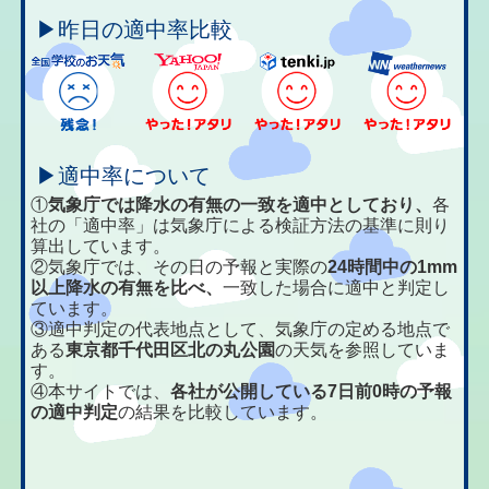
▶昨日の適中率比較
▶適中率について
①
気象庁では降水の有無の一致を適中としており、
各
社の「適中率」は気象庁による検証方法の基準に則り
算出しています。
②気象庁では、その日の予報と実際の
24時間中の1mm
以上降水の有無を比べ、
一致した場合に適中と判定し
ています。
③適中判定の代表地点として、気象庁の定める地点で
ある
東京都千代田区北の丸公園
の天気を参照していま
す。
④本サイトでは、
各社が公開している7日前0時の予報
の適中判定
の結果を比較しています。