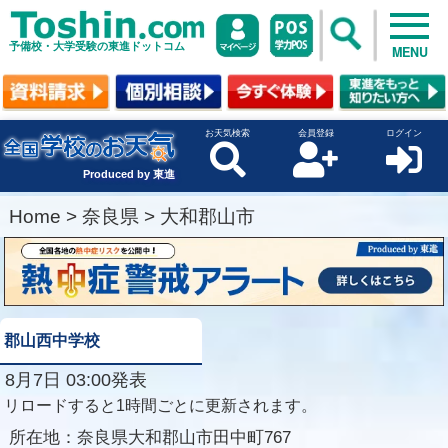
予備校・大学受験の東進ドットコム
MENU
お天気検索
会員登録
ログイン
Produced by 東進
Home
>
奈良県
>
大和郡山市
郡山西中学校
8月7日 03:00発表
リロードすると1時間ごとに更新されます。
所在地：
奈良県大和郡山市田中町767