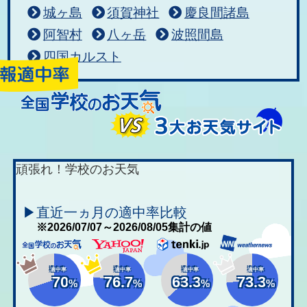
城ヶ島
須賀神社
慶良間諸島
阿智村
八ヶ岳
波照間島
四国カルスト
頑張れ！学校のお天気
▶直近一ヵ月の適中率比較
※2026/07/07～2026/08/05集計の値
適中率
適中率
適中率
適中率
70
76.7
63.3
73.3
%
%
%
%