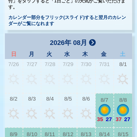
付」をタップすると「1日ごと」の天気がご覧いただけま
す。
カレンダー部分をフリック(スライド)すると翌月のカレン
ダーがご覧になれます
2026年 08月
日
月
火
水
木
金
土
7/26
7/27
7/28
7/29
7/30
7/31
8/1
3
8/2
8/3
8/4
8/5
8/6
8/7
8/8
35
|
27
37
|
27
3
8/9
8/10
8/11
8/12
8/13
8/14
8/15