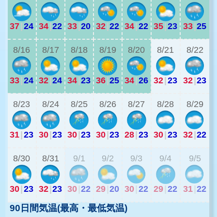
37
|
24
34
|
22
33
|
20
32
|
22
34
|
22
35
|
23
33
|
25
2
8/16
8/17
8/18
8/19
8/20
8/21
8/22
33
|
24
32
|
24
34
|
23
36
|
25
34
|
26
32
|
23
32
|
23
8/23
8/24
8/25
8/26
8/27
8/28
8/29
31
|
23
30
|
23
30
|
23
30
|
23
28
|
23
30
|
23
32
|
22
2
8/30
8/31
9/1
9/2
9/3
9/4
9/5
30
|
23
32
|
23
30
|
22
29
|
20
30
|
22
29
|
22
31
|
22
90日間気温(最高・最低気温)