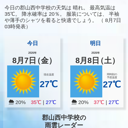
今日の郡山西中学校の天気は
晴れ。
最高気温は
35℃。
降水確率は
20％。
服装については、
半袖
や薄手のシャツを着ると快適でしょう。
（
8月7日
03時発表）
今日
明日
2026年
2026年
8
月
7
日
（金）
8
月
8
日
（土）
同時刻の
現在温度
予想温度
27℃
27℃
20%
35℃
|
27℃
20%
37℃
|
27℃
郡山西中学校の
雨雲レーダー