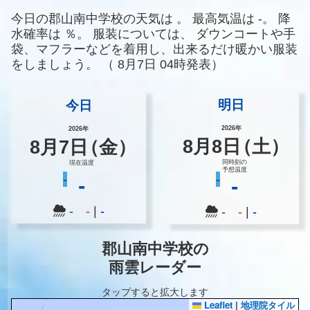
今日の郡山南中学校の天気は
。
最高気温は
-。
降
水確率は
％。
服装については、
ダウンコートや手
袋、マフラーなどを着用し、出来るだけ暖かい服装
をしましょう。
（
8月7日 04時発表）
明日
今日
2026年
2026年
8
月
8
日
（土）
8
月
7
日
（金）
同時刻の
現在温度
予想温度
-
-
-
-
-
-
|
-
-
-
|
-
郡山南中学校の
雨雲レーダー
タップすると拡大します
Leaflet
|
地理院タイル