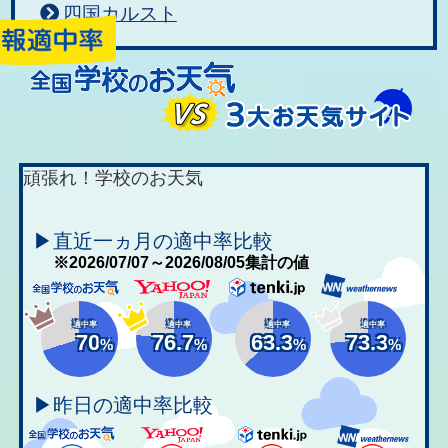
四国カルスト
頑張れ！学校のお天気
▶直近一ヵ月の適中率比較
※2026/07/07～2026/08/05集計の値
適中率
適中率
適中率
適中率
70
76.7
63.3
73.3
%
%
%
%
▶昨日の適中率比較