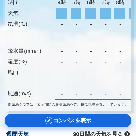
時間
4時
5時
6時
7時
8時
9
天気
気温(℃)
-
-
-
-
-
-
降水量(mm/h)
-
-
-
-
-
-
湿度(%)
-
-
-
-
-
-
風向
-
-
-
-
-
-
風速(m/s)
-
-
-
-
-
-
※気温グラフは、表示期間の最高気温を赤、最低気温を青としています。
コンパスを表示
週間天気
90日間の天気を見る