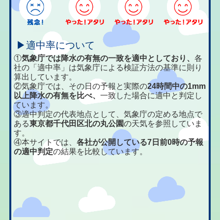
▶適中率について
①
気象庁では降水の有無の一致を適中としており、
各
社の「適中率」は気象庁による検証方法の基準に則り
算出しています。
②気象庁では、その日の予報と実際の
24時間中の1mm
以上降水の有無を比べ、
一致した場合に適中と判定し
ています。
③適中判定の代表地点として、気象庁の定める地点で
ある
東京都千代田区北の丸公園
の天気を参照していま
す。
④本サイトでは、
各社が公開している7日前0時の予報
の適中判定
の結果を比較しています。