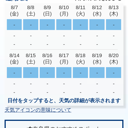
8/7
8/8
8/9
8/10
8/11
8/12
8/13
(金)
(土)
(日)
(月)
(火)
(水)
(木)
-
-
-
-
-
-
-
-
-
-
-
-
-
-
-
-
-
-
-
-
-
8/14
8/15
8/16
8/17
8/18
8/19
8/20
(金)
(土)
(日)
(月)
(火)
(水)
(木)
-
-
-
-
-
-
-
-
-
-
-
-
-
-
-
-
-
-
-
-
-
日付をタップすると、天気の詳細が表示されます
天気アイコンの意味について