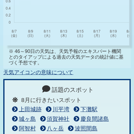
※ 46～90日の天気は、天気予報のエキスパート機関
とのタイアップによる過去の天気データの統計値に基
づく予想です。
天気アイコンの意味について
話題のスポット
8月に行きたいスポット
上田城跡
川平湾
下灘駅
城ヶ島
須賀神社
慶良間諸島
阿智村
八ヶ岳
波照間島