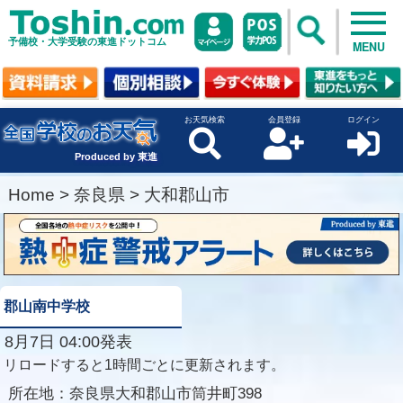
予備校・大学受験の東進ドットコム
MENU
お天気検索
会員登録
ログイン
Produced by 東進
Home
>
奈良県
>
大和郡山市
郡山南中学校
8月7日 04:00発表
リロードすると1時間ごとに更新されます。
所在地：
奈良県大和郡山市筒井町398