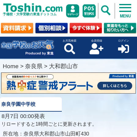
予備校・大学受験の東進ドットコム
MENU
お天気検索
会員登録
ログイン
Produced by 東進
Home
>
奈良県
>
大和郡山市
奈良学園中学校
8月7日 00:00発表
リロードすると1時間ごとに更新されます。
所在地：
奈良県大和郡山市山田町430