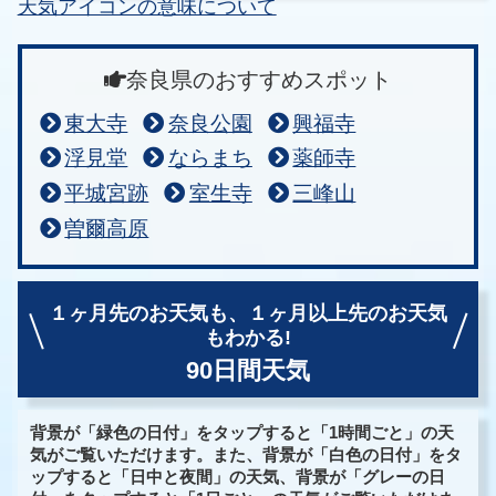
天気アイコンの意味について
奈良県のおすすめスポット
東大寺
奈良公園
興福寺
浮見堂
ならまち
薬師寺
平城宮跡
室生寺
三峰山
曽爾高原
１ヶ月先のお天気も、
１ヶ月以上先のお天気
もわかる!
90日間天気
背景が「緑色の日付」をタップすると「1時間ごと」の天
気がご覧いただけます。また、背景が「白色の日付」をタ
ップすると「日中と夜間」の天気、背景が「グレーの日