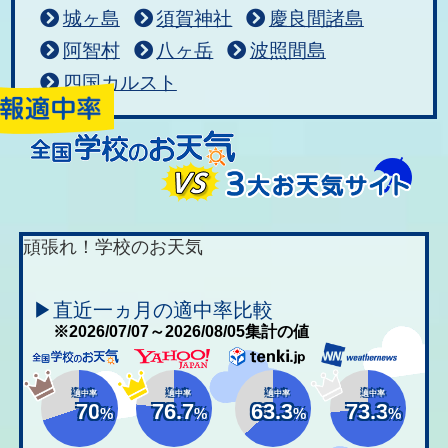
城ヶ島
須賀神社
慶良間諸島
阿智村
八ヶ岳
波照間島
四国カルスト
頑張れ！学校のお天気
▶直近一ヵ月の適中率比較
※2026/07/07～2026/08/05集計の値
適中率
適中率
適中率
適中率
70
76.7
63.3
73.3
%
%
%
%