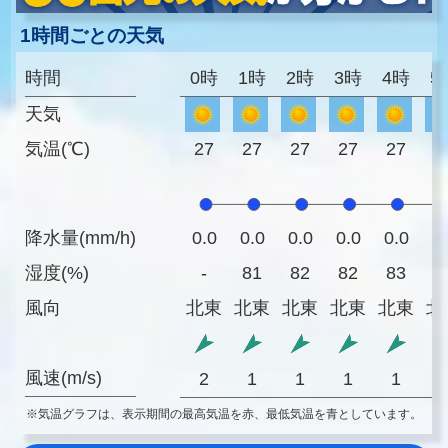
1時間ごとの天気
時間
0時
1時
2時
3時
4時
5
天気
気温(℃)
27
27
27
27
27
2
降水量(mm/h)
0.0
0.0
0.0
0.0
0.0
0
湿度(%)
-
81
82
82
83
8
風向
北東
北東
北東
北東
北東
北
風速(m/s)
2
1
1
1
1
※気温グラフは、表示期間の最高気温を赤、最低気温を青としています。