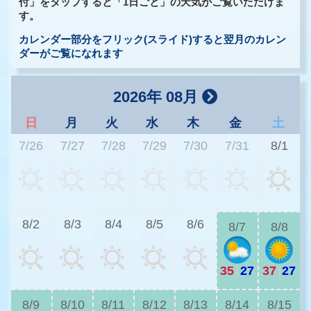
付」をタップすると「1日ごと」の天気がご覧いただけま
す。
カレンダー部分をフリック(スライド)すると翌月のカレン
ダーがご覧になれます
2026年 08月
日
月
火
水
木
金
土
7/26
7/27
7/28
7/29
7/30
7/31
8/1
3
8/2
8/3
8/4
8/5
8/6
8/7
8/8
35
|
27
37
|
27
3
8/9
8/10
8/11
8/12
8/13
8/14
8/15