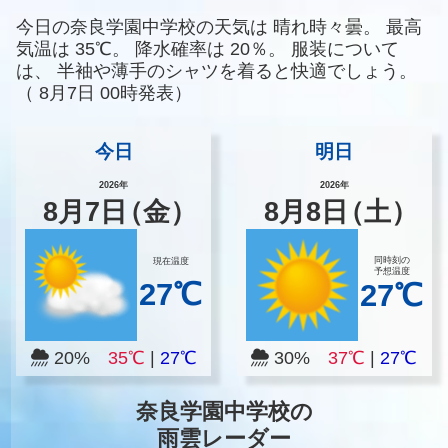
今日の奈良学園中学校の天気は
晴れ時々曇。
最高
気温は
35℃。
降水確率は
20％。
服装について
は、
半袖や薄手のシャツを着ると快適でしょう。
（
8月7日 00時発表）
今日
明日
2026年
2026年
8
月
7
日
（金）
8
月
8
日
（土）
同時刻の
現在温度
予想温度
27℃
27℃
20%
35℃
|
27℃
30%
37℃
|
27℃
奈良学園中学校の
雨雲レーダー