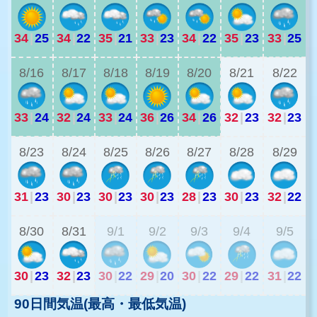
34
|
25
34
|
22
35
|
21
33
|
23
34
|
22
35
|
23
33
|
25
2
8/16
8/17
8/18
8/19
8/20
8/21
8/22
33
|
24
32
|
24
33
|
24
36
|
26
34
|
26
32
|
23
32
|
23
8/23
8/24
8/25
8/26
8/27
8/28
8/29
31
|
23
30
|
23
30
|
23
30
|
23
28
|
23
30
|
23
32
|
22
2
8/30
8/31
9/1
9/2
9/3
9/4
9/5
30
|
23
32
|
23
30
|
22
29
|
20
30
|
22
29
|
22
31
|
22
90日間気温(最高・最低気温)