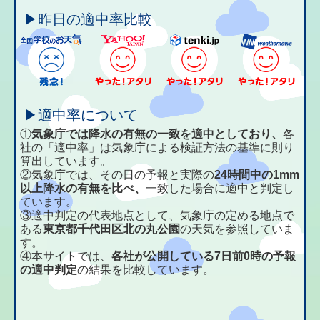
▶昨日の適中率比較
▶適中率について
①
気象庁では降水の有無の一致を適中としており、
各
社の「適中率」は気象庁による検証方法の基準に則り
算出しています。
②気象庁では、その日の予報と実際の
24時間中の1mm
以上降水の有無を比べ、
一致した場合に適中と判定し
ています。
③適中判定の代表地点として、気象庁の定める地点で
ある
東京都千代田区北の丸公園
の天気を参照していま
す。
④本サイトでは、
各社が公開している7日前0時の予報
の適中判定
の結果を比較しています。