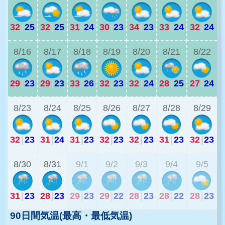
32
|
25
32
|
25
31
|
24
30
|
23
34
|
23
33
|
24
32
|
24
2
8/16
8/17
8/18
8/19
8/20
8/21
8/22
29
|
23
29
|
23
33
|
26
32
|
23
32
|
24
28
|
25
27
|
24
2
8/23
8/24
8/25
8/26
8/27
8/28
8/29
32
|
23
31
|
24
31
|
23
32
|
23
32
|
23
31
|
23
32
|
23
2
8/30
8/31
9/1
9/2
9/3
9/4
9/5
31
|
23
28
|
23
29
|
23
29
|
22
28
|
23
28
|
22
28
|
23
90日間気温(最高・最低気温)