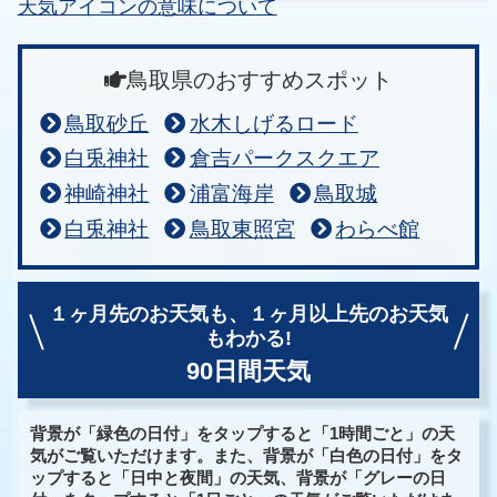
天気アイコンの意味について
鳥取県のおすすめスポット
鳥取砂丘
水木しげるロード
白兎神社
倉吉パークスクエア
神崎神社
浦富海岸
鳥取城
白兎神社
鳥取東照宮
わらべ館
１ヶ月先のお天気も、
１ヶ月以上先のお天気
もわかる!
90日間天気
背景が「緑色の日付」をタップすると「1時間ごと」の天
気がご覧いただけます。また、背景が「白色の日付」をタ
ップすると「日中と夜間」の天気、背景が「グレーの日