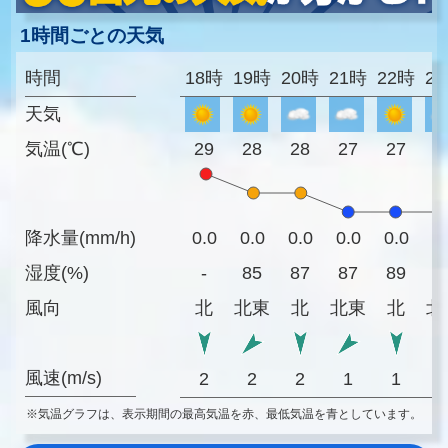
1時間ごとの天気
時間
18時
19時
20時
21時
22時
2
天気
気温(℃)
29
28
28
27
27
2
降水量(mm/h)
0.0
0.0
0.0
0.0
0.0
0
湿度(%)
-
85
87
87
89
9
風向
北
北東
北
北東
北
北
風速(m/s)
2
2
2
1
1
※気温グラフは、表示期間の最高気温を赤、最低気温を青としています。