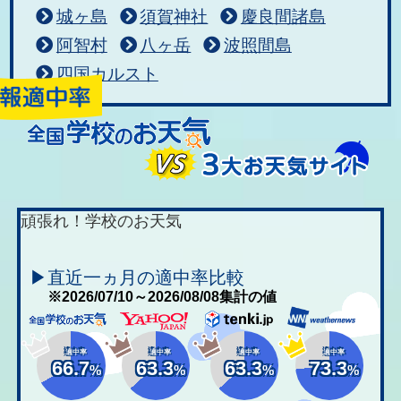
城ヶ島
須賀神社
慶良間諸島
阿智村
八ヶ岳
波照間島
四国カルスト
頑張れ！学校のお天気
▶直近一ヵ月の適中率比較
※2026/07/10～2026/08/08集計の値
適中率
適中率
適中率
適中率
66.7
63.3
63.3
73.3
%
%
%
%