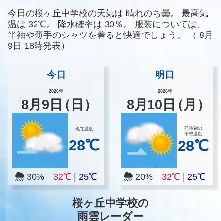
今日の桜ヶ丘中学校の天気は
晴れのち曇。
最高気
温は
32℃。
降水確率は
30％。
服装については、
半袖や薄手のシャツを着ると快適でしょう。
（
8月
9日 18時発表）
今日
明日
2026年
2026年
8
月
9
日
（日）
8
月
10
日
（月）
同時刻の
現在温度
予想温度
28℃
28℃
30%
32℃
|
25℃
20%
32℃
|
25℃
桜ヶ丘中学校の
雨雲レーダー