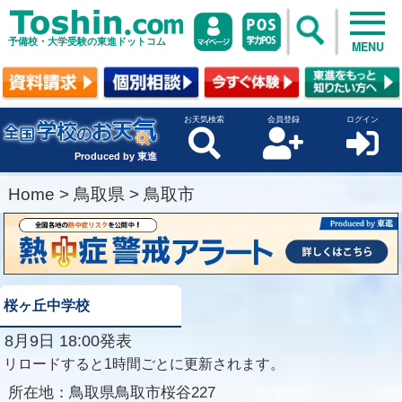
予備校・大学受験の東進ドットコム
MENU
お天気検索
会員登録
ログイン
Produced by 東進
Home
>
鳥取県
>
鳥取市
桜ヶ丘中学校
8月9日 18:00発表
リロードすると1時間ごとに更新されます。
所在地：
鳥取県鳥取市桜谷227