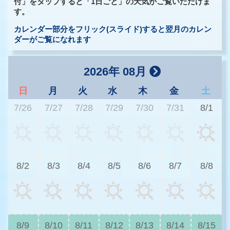
付」をタップすると「1日ごと」の天気がご覧いただけま
す。
カレンダー部分をフリック(スライド)すると翌月のカレン
ダーがご覧になれます
2026年 08月
日
月
火
水
木
金
土
7/26
7/27
7/28
7/29
7/30
7/31
8/1
3
8/2
8/3
8/4
8/5
8/6
8/7
8/8
3
8/9
8/10
8/11
8/12
8/13
8/14
8/15