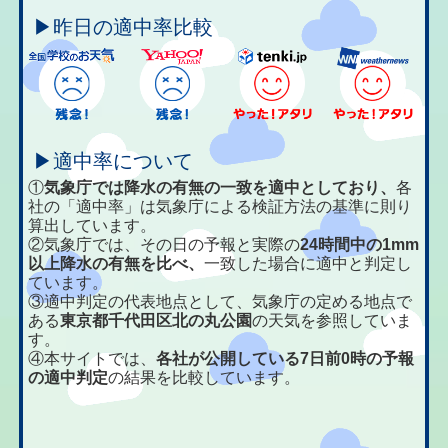
▶昨日の適中率比較
▶適中率について
①
気象庁では降水の有無の一致を適中としており、
各
社の「適中率」は気象庁による検証方法の基準に則り
算出しています。
②気象庁では、その日の予報と実際の
24時間中の1mm
以上降水の有無を比べ、
一致した場合に適中と判定し
ています。
③適中判定の代表地点として、気象庁の定める地点で
ある
東京都千代田区北の丸公園
の天気を参照していま
す。
④本サイトでは、
各社が公開している7日前0時の予報
の適中判定
の結果を比較しています。