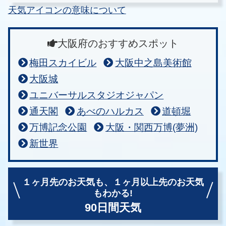
天気アイコンの意味について
大阪府のおすすめスポット
梅田スカイビル
大阪中之島美術館
大阪城
ユニバーサルスタジオジャパン
通天閣
あべのハルカス
道頓堀
万博記念公園
大阪・関西万博(夢洲)
新世界
１ヶ月先のお天気も、
１ヶ月以上先のお天気
もわかる!
90日間天気