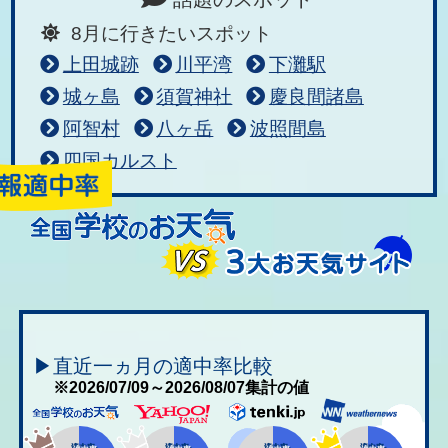
8月に行きたいスポット
上田城跡
川平湾
下灘駅
城ヶ島
須賀神社
慶良間諸島
阿智村
八ヶ岳
波照間島
四国カルスト
▶直近一ヵ月の適中率比較
※2026/07/09～2026/08/07集計の値