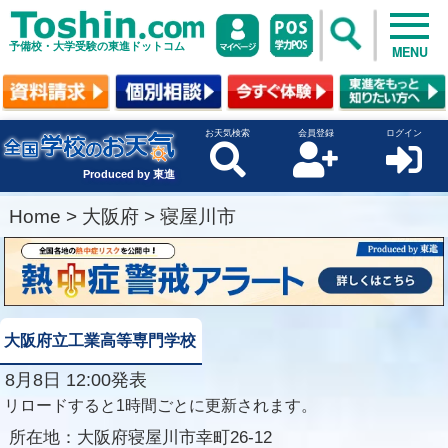
予備校・大学受験の東進ドットコム
MENU
お天気検索
会員登録
ログイン
Produced by 東進
Home
>
大阪府
>
寝屋川市
大阪府立工業高等専門学校
8月8日 12:00発表
リロードすると1時間ごとに更新されます。
所在地：
大阪府寝屋川市幸町26-12