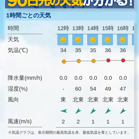
1時間ごとの天気
時間
12時
13時
14時
15時
16時
1
天気
気温(℃)
34
35
35
36
36
3
降水量(mm/h)
0.0
0.0
0.0
0.0
0.0
0
湿度(%)
-
60
54
49
47
4
風向
東
北東
北東
北東
北東
風速(m/s)
2
2
1
1
1
※気温グラフは、表示期間の最高気温を赤、最低気温を青としています。