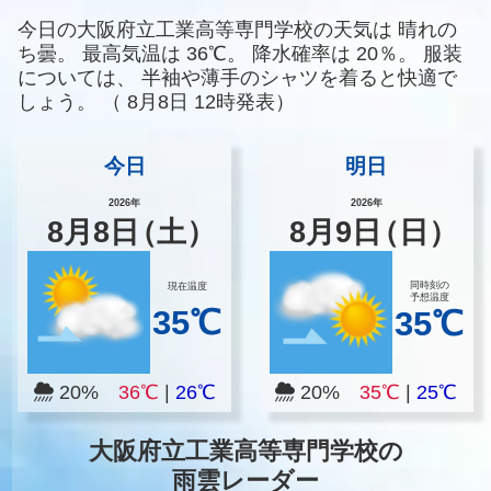
今日の大阪府立工業高等専門学校の天気は
晴れの
ち曇。
最高気温は
36℃。
降水確率は
20％。
服装
については、
半袖や薄手のシャツを着ると快適で
しょう。
（
8月8日 12時発表）
今日
明日
2026年
2026年
8
月
8
日
（土）
8
月
9
日
（日）
同時刻の
現在温度
予想温度
35℃
35℃
20%
36℃
|
26℃
20%
35℃
|
25℃
大阪府立工業高等専門学校の
雨雲レーダー