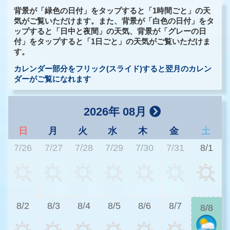
背景が「緑色の日付」をタップすると「1時間ごと」の天
気がご覧いただけます。また、背景が「白色の日付」をタ
ップすると「日中と夜間」の天気、背景が「グレーの日
付」をタップすると「1日ごと」の天気がご覧いただけま
す。
カレンダー部分をフリック(スライド)すると翌月のカレン
ダーがご覧になれます
2026年 08月
日
月
火
水
木
金
土
7/26
7/27
7/28
7/29
7/30
7/31
8/1
3
8/2
8/3
8/4
8/5
8/6
8/7
8/8