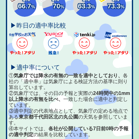
適中率
適中率
適中率
適中率
66.7
70
63.3
73.3
%
%
%
%
▶昨日の適中率比較
▶適中率について
①
気象庁では降水の有無の一致を適中としており、
各
社の「適中率」は気象庁による検証方法の基準に則り
算出しています。
②気象庁では、その日の予報と実際の
24時間中の1mm
以上降水の有無を比べ、
一致した場合に適中と判定し
ています。
③適中判定の代表地点として、気象庁の定める地点で
ある
東京都千代田区北の丸公園
の天気を参照していま
す。
④本サイトでは、
各社が公開している7日前0時の予報
の適中判定
の結果を比較しています。