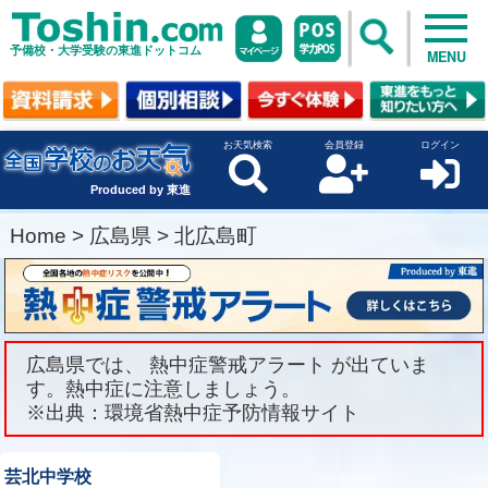
予備校・大学受験の東進ドットコム
MENU
お天気検索
会員登録
ログイン
Produced by 東進
Home
>
広島県
>
北広島町
広島県では、 熱中症警戒アラート が出ていま
す。熱中症に注意しましょう。
※出典：環境省熱中症予防情報サイト
芸北中学校