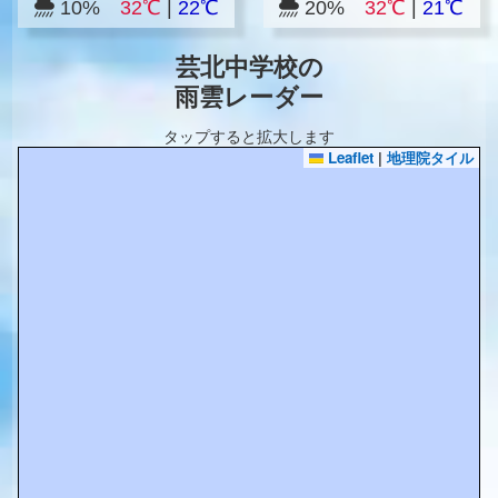
10%
32℃
|
22℃
20%
32℃
|
21℃
芸北中学校の
雨雲レーダー
タップすると拡大します
Leaflet
|
地理院タイル