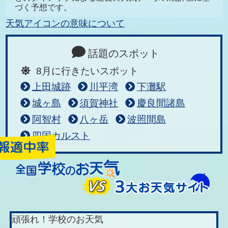
づく予想です。
天気アイコンの意味について
話題のスポット
8月に行きたいスポット
上田城跡
川平湾
下灘駅
城ヶ島
須賀神社
慶良間諸島
阿智村
八ヶ岳
波照間島
四国カルスト
頑張れ！学校のお天気