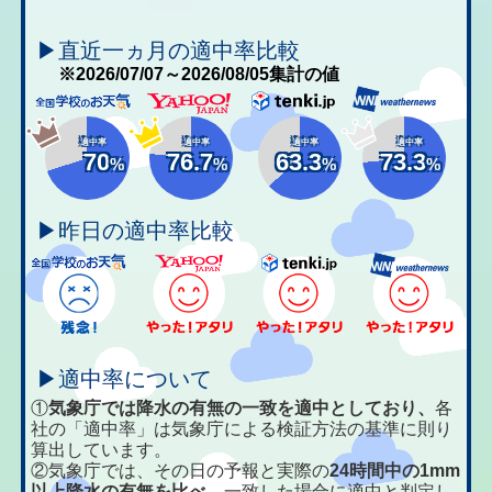
▶直近一ヵ月の適中率比較
※2026/07/07～2026/08/05集計の値
適中率
適中率
適中率
適中率
70
76.7
63.3
73.3
%
%
%
%
▶昨日の適中率比較
▶適中率について
①
気象庁では降水の有無の一致を適中としており、
各
社の「適中率」は気象庁による検証方法の基準に則り
算出しています。
②気象庁では、その日の予報と実際の
24時間中の1mm
以上降水の有無を比べ、
一致した場合に適中と判定し