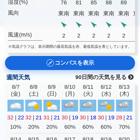
湿度(%)
76
81
85
88
89
9
風向
東南
東南
東南
東南
東南
東
風速(m/s)
2
2
2
2
2
※気温グラフは、表示期間の最高気温を赤、最低気温を青としています。
コンパスを表示
週間天気
90日間の天気を見る
8/7
8/8
8/9
8/10
8/11
8/12
8/13
(金)
(土)
(日)
(月)
(火)
(水)
(木)
32
|
22
32
|
21
31
|
21
30
|
19
30
|
18
30
|
19
28
|
21
10%
20%
20%
60%
60%
60%
70%
8/14
8/15
8/16
8/17
8/18
8/19
8/20