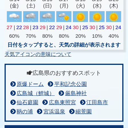
(金)
(土)
(日)
(月)
(火)
(水)
(木)
27
|
22
28
|
23
29
|
22
29
|
24
30
|
25
30
|
25
30
|
24
60%
70%
80%
80%
20%
10%
40%
日付をタップすると、天気の詳細が表示されます
天気アイコンの意味について
広島県のおすすめスポット
原爆ドーム
平和記念公園
広島城（鯉城）
厳島神社
仙石庭園
広島東照宮
江田島市
鞆の浦
宮浜温泉
縮景園