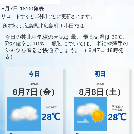
8月7日 18:00発表
リロードすると1時間ごとに更新されます。
所在地：
広島県北広島町川小田75-1
今日の芸北中学校の天気は
曇。
最高気温は
32℃。
降水確率は
10％。
服装については、
半袖や薄手の
シャツを着ると快適でしょう。
（
8月7日 18時発
表）
今日
明日
2026年
2026年
8
月
7
日
（金）
8
月
8
日
（土）
同時刻の
現在温度
予想温度
28℃
28℃