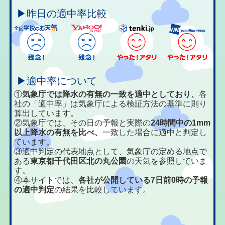
▶昨日の適中率比較
▶適中率について
①
気象庁では降水の有無の一致を適中としており、
各
社の「適中率」は気象庁による検証方法の基準に則り
算出しています。
②気象庁では、その日の予報と実際の
24時間中の1mm
以上降水の有無を比べ、
一致した場合に適中と判定し
ています。
③適中判定の代表地点として、気象庁の定める地点で
ある
東京都千代田区北の丸公園
の天気を参照していま
す。
④本サイトでは、
各社が公開している7日前0時の予報
の適中判定
の結果を比較しています。