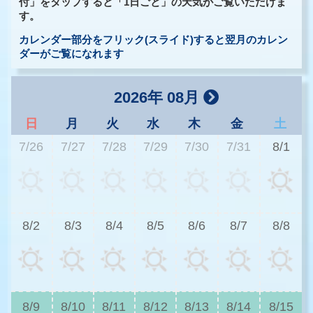
付」をタップすると「1日ごと」の天気がご覧いただけま
す。
カレンダー部分をフリック(スライド)すると翌月のカレン
ダーがご覧になれます
2026年 08月
日
月
火
水
木
金
土
7/26
7/27
7/28
7/29
7/30
7/31
8/1
3
8/2
8/3
8/4
8/5
8/6
8/7
8/8
3
8/9
8/10
8/11
8/12
8/13
8/14
8/15