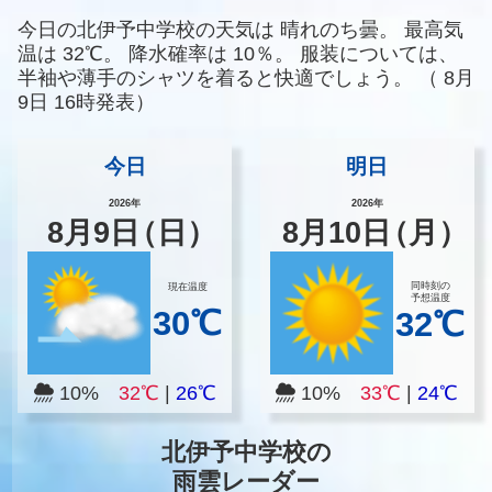
今日の北伊予中学校の天気は
晴れのち曇。
最高気
温は
32℃。
降水確率は
10％。
服装については、
半袖や薄手のシャツを着ると快適でしょう。
（
8月
9日 16時発表）
今日
明日
2026年
2026年
8
月
9
日
（日）
8
月
10
日
（月）
同時刻の
現在温度
予想温度
30℃
32℃
10%
32℃
|
26℃
10%
33℃
|
24℃
北伊予中学校の
雨雲レーダー