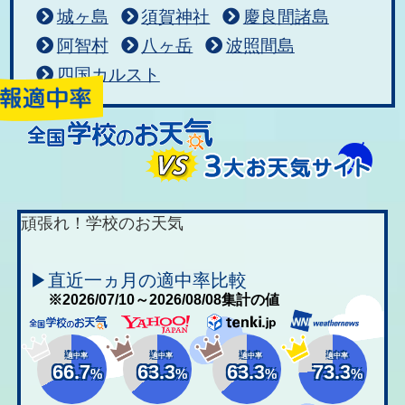
城ヶ島
須賀神社
慶良間諸島
阿智村
八ヶ岳
波照間島
四国カルスト
頑張れ！学校のお天気
▶直近一ヵ月の適中率比較
※2026/07/10～2026/08/08集計の値
適中率
適中率
適中率
適中率
66.7
63.3
63.3
73.3
%
%
%
%