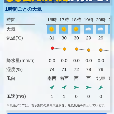
1時間ごとの天気
時間
16時
17時
18時
19時
20時
2
天気
気温(℃)
31
30
30
29
29
2
降水量(mm/h)
0.0
0.0
0.0
0.0
0.0
0
湿度(%)
74
71
72
78
79
8
風向
南西
南西
西
西
北東
東
風速(m/s)
1
1
0
0
0
※気温グラフは、表示期間の最高気温を赤、最低気温を青としています。