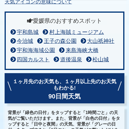
天気アイコンの意味について
愛媛県のおすすめスポット
宇和島城
村上海賊ミュージアム
今治城
王子の森公園
大山祇神社
宇和海海域公園
来島海峡大橋
四国カルスト
道後温泉
松山城
１ヶ月先のお天気も、
１ヶ月以上先のお天気
もわかる!
90日間天気
背景が「緑色の日付」をタップすると「1時間ごと」の天
気がご覧いただけます。また、背景が「白色の日付」をタ
ップすると「日中と夜間」の天気、背景が「グレーの日