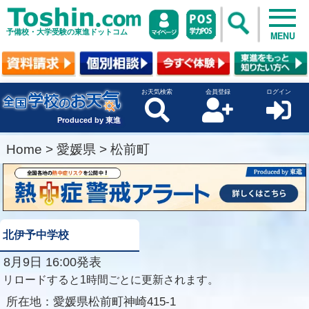
予備校・大学受験の東進ドットコム
MENU
お天気検索
会員登録
ログイン
Produced by 東進
Home
>
愛媛県
>
松前町
北伊予中学校
8月9日 16:00発表
リロードすると1時間ごとに更新されます。
所在地：
愛媛県松前町神崎415-1