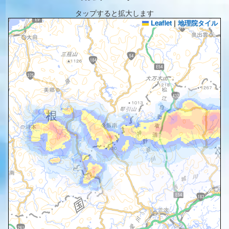
タップすると拡大します
Leaflet
|
地理院タイル