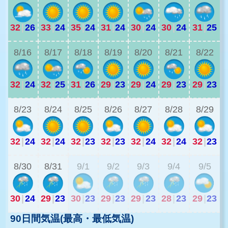
32
|
26
33
|
24
35
|
24
31
|
24
30
|
24
30
|
24
31
|
25
2
8/16
8/17
8/18
8/19
8/20
8/21
8/22
32
|
24
32
|
25
31
|
26
29
|
23
29
|
24
29
|
23
29
|
23
2
8/23
8/24
8/25
8/26
8/27
8/28
8/29
32
|
24
32
|
24
32
|
23
32
|
23
32
|
24
32
|
24
32
|
23
2
8/30
8/31
9/1
9/2
9/3
9/4
9/5
30
|
24
29
|
23
30
|
23
29
|
23
29
|
23
28
|
23
29
|
23
90日間気温(最高・最低気温)