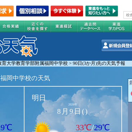
教育大学教育学部附属福岡中学校
>
90日(3か月)先の天気予報
属福岡中学校の天気
明日
2026年
8月9日()
29℃
33℃
/
29℃