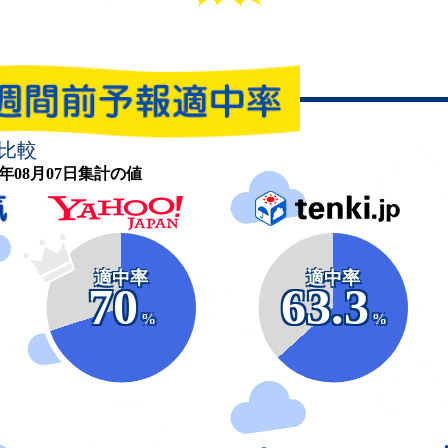
比較
26年08月07日集計の値
適中率
適中率
70
63.3
%
%