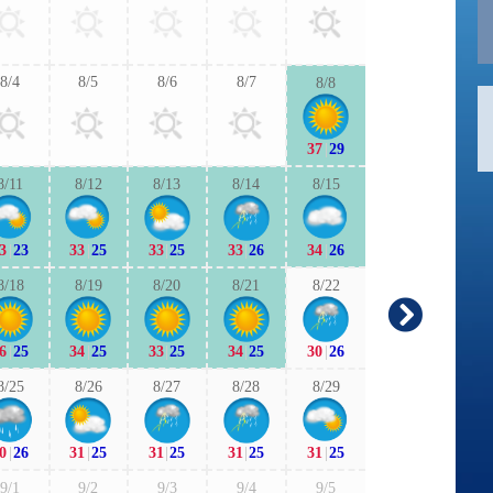
32
|
25
31
|
2
8/4
8/5
8/6
8/7
8/8
9/6
9/7
37
|
29
30
|
24
30
|
2
8/11
8/12
8/13
8/14
8/15
9/13
9/1
3
|
23
33
|
25
33
|
25
33
|
26
34
|
26
27
|
23
28
|
1
8/18
8/19
8/20
8/21
8/22
9/20
9/2
-
6
|
25
34
|
25
33
|
25
34
|
25
30
|
26
27
|
20
-
|
-
8/25
8/26
8/27
8/28
8/29
9/27
9/2
0
|
26
31
|
25
31
|
25
31
|
25
31
|
25
28
|
23
28
|
2
9/1
9/2
9/3
9/4
9/5