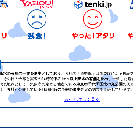
降水の有無の一致を適中としており、
各社の「適中率」は気象庁による検証
、その日の予報と実際の
24時間中の1mm以上降水の有無を比べ、
一致した場
代表地点として、気象庁の定める地点である
東京都千代田区北の丸公園
の天
は、
各社が公開している7日前0時の予報の適中判定
の結果を比較しています
もっと詳しく見る