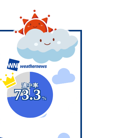
適中率
73.3
%