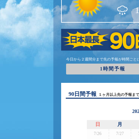
今日から２週間分まで先の予報が時間ごと
1時間予報
90日間予報
１ヶ月以上先の予報ま
20
日
月
7/26
7/27