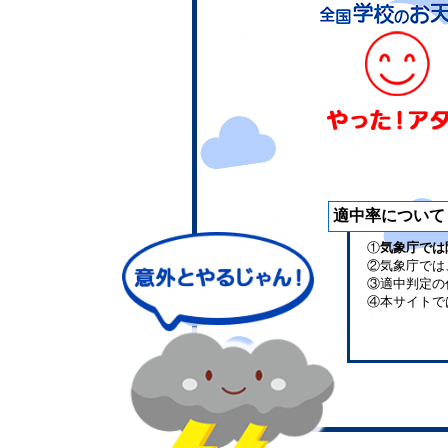
適中率について
①
気象庁では
②気象庁では
③適中判定の
④本サイトで