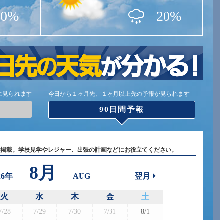
10%
20%
に見られます
今日から１ヶ月先、１ヶ月以上先の予報が見られます
90日間予報
で掲載。学校見学やレジャー、出張の計画などにお役立てください。
8月
26年
AUG
翌月
火
水
木
金
土
7/28
7/29
7/30
7/31
8/1
8/30
8/3