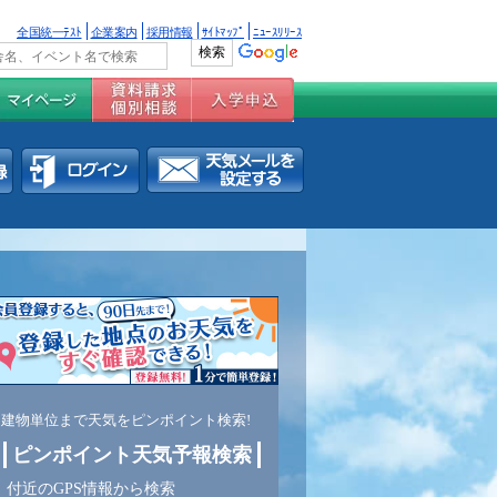
全国統一ﾃｽﾄ
企業案内
採用情報
ｻｲﾄﾏｯﾌﾟ
ﾆｭｰｽﾘﾘｰｽ
建物単位まで天気をピンポイント検索!
ピンポイント天気予報検索
付近のGPS情報から検索