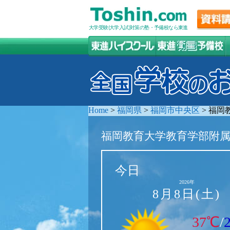
大学受験(大学入試)対策の塾・予備校なら東進
Home
>
福岡県
>
福岡市中央区
>
福岡
福岡教育大学教育学部附
今日
2026年
8月8日(土)
37℃
/