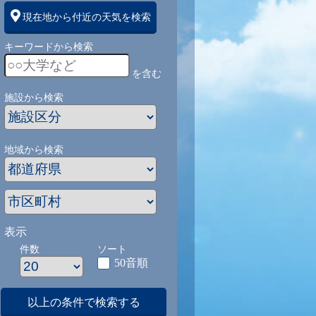
現在地から付近の天気を検索
キーワードから検索
を含む
施設から検索
地域から検索
表示
件数
ソート
50音順
以上の条件で検索する
1
9/1
9/2
9/3
9/4
9/5
9/27