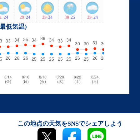
1
|
24
29
|
24
29
|
24
30
|
25
29
|
24
・最低気温)
この地点の天気をSNSでシェアしよう