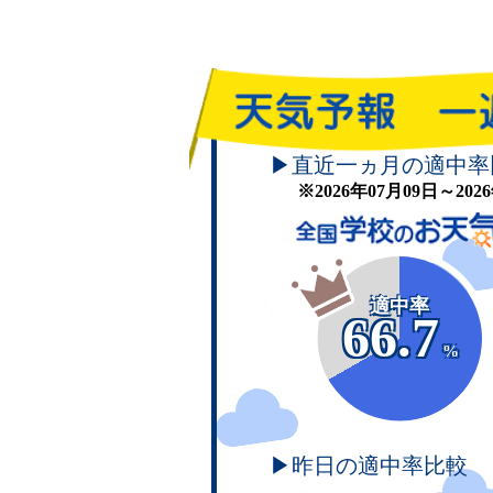
▶直近一ヵ月の適中率
※2026年07月09日～20
適中率
66.7
%
▶昨日の適中率比較