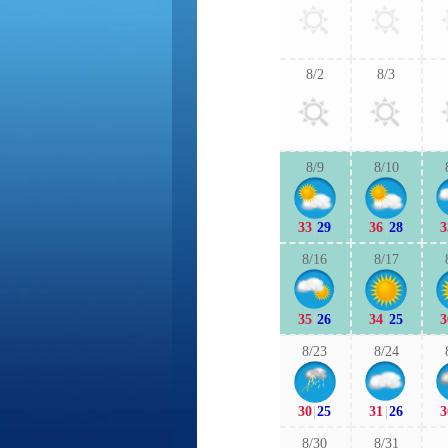
8/2
8/3
8/9
8/10
33
|
29
36
|
28
3
8/16
8/17
35
|
26
34
|
25
3
8/23
8/24
30
|
25
31
|
26
3
8/30
8/31