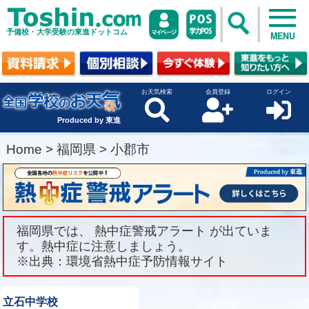
予備校・大学受験の東進ドットコム
MENU
お天気検索
会員登録
ログイン
Produced by 東進
Home
>
福岡県
>
小郡市
福岡県では、 熱中症警戒アラート が出ていま
す。熱中症に注意しましょう。
※出典：環境省熱中症予防情報サイト
立石中学校