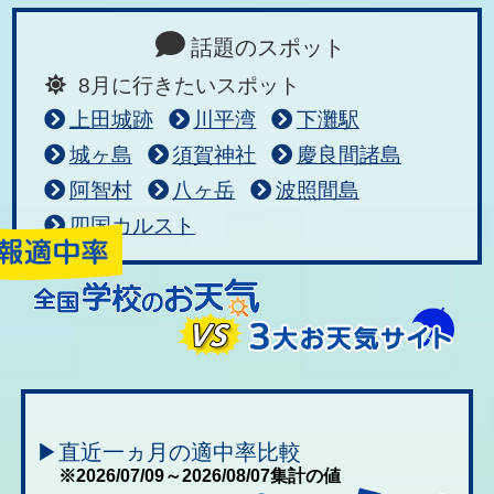
話題のスポット
8月に行きたいスポット
上田城跡
川平湾
下灘駅
城ヶ島
須賀神社
慶良間諸島
阿智村
八ヶ岳
波照間島
四国カルスト
▶直近一ヵ月の適中率比較
※2026/07/09～2026/08/07集計の値