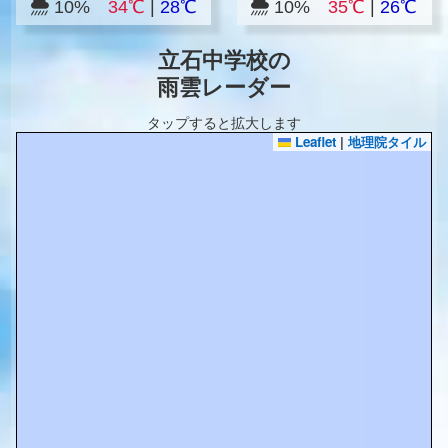
10%
34℃
|
28℃
10%
35℃
|
26℃
立石中学校の
雨雲レーダー
タップすると拡大します
Leaflet
|
地理院タイル