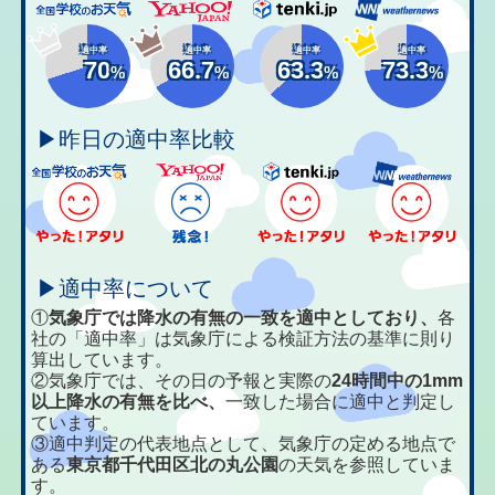
適中率
適中率
適中率
適中率
70
66.7
63.3
73.3
%
%
%
%
▶昨日の適中率比較
▶適中率について
①
気象庁では降水の有無の一致を適中としており、
各
社の「適中率」は気象庁による検証方法の基準に則り
算出しています。
②気象庁では、その日の予報と実際の
24時間中の1mm
以上降水の有無を比べ、
一致した場合に適中と判定し
ています。
③適中判定の代表地点として、気象庁の定める地点で
ある
東京都千代田区北の丸公園
の天気を参照していま
す。