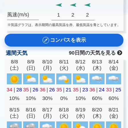
風速(m/s)
1
2
2
※気温グラフは、表示期間の最高気温を赤、最低気温を青としています。
コンパスを表示
週間天気
90日間の天気を見る
8/8
8/9
8/10
8/11
8/12
8/13
8/14
(土)
(日)
(月)
(火)
(水)
(木)
(金)
34
|
28
35
|
26
36
|
26
35
|
21
35
|
23
36
|
24
33
|
25
10%
10%
30%
0%
10%
60%
60%
8/15
8/16
8/17
8/18
8/19
8/20
8/21
(土)
(日)
(月)
(火)
(水)
(木)
(金)