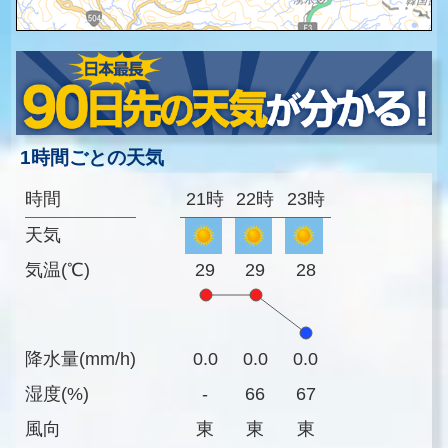
1時間ごとの天気
時間
21時
22時
23時
天気
気温(℃)
29
29
28
降水量(mm/h)
0.0
0.0
0.0
湿度(%)
-
66
67
風向
東
東
東