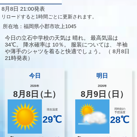
8月8日 21:00発表
リロードすると1時間ごとに更新されます。
所在地：
福岡県小郡市吹上1045
今日の立石中学校の天気は
晴れ。
最高気温は
34℃。
降水確率は
10％。
服装については、
半袖
や薄手のシャツを着ると快適でしょう。
（
8月8日
21時発表）
今日
明日
2026年
2026年
8
月
8
日
（土）
8
月
9
日
（日）
同時刻の
現在温度
予想温度
29℃
28℃