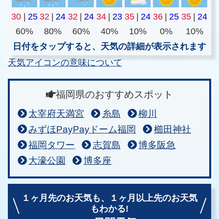
30
|
25
32
|
24
32
|
24
34
|
23
35
|
24
36
|
25
35
|
24
60%
80%
60%
40%
10%
0%
10%
日付をタップすると、天気の詳細が表示されます
天気アイコンの意味について
福岡県のおすすめスポット
太宰府天満宮
糸島
柳川
みずほPayPayドーム福岡
櫛田神社
福岡タワー
志賀島
博多阪急
大濠公園
博多座
１ヶ月先のお天気も、
１ヶ月以上先のお天気
もわかる!