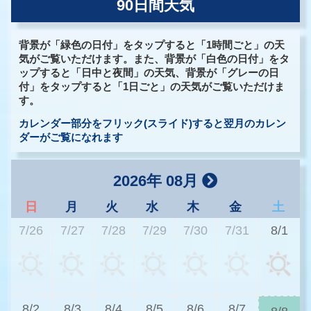
90日間天気
背景が「緑色の日付」をタップすると「1時間ごと」の天
気がご覧いただけます。また、背景が「白色の日付」をタ
ップすると「日中と夜間」の天気、背景が「グレーの日
付」をタップすると「1日ごと」の天気がご覧いただけま
す。
カレンダー部分をフリック(スライド)すると翌月のカレン
ダーがご覧になれます
2026年 08月
日
月
火
水
木
金
土
7/26
7/27
7/28
7/29
7/30
7/31
8/1
3
8/2
8/3
8/4
8/5
8/6
8/7