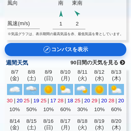
風向
南
東南
風速(m/s)
1
2
※気温グラフは、表示期間の最高気温を赤、最低気温を青としています。
コンパスを表示
週間天気
90日間の天気を見る
8/7
8/8
8/9
8/10
8/11
8/12
8/13
(金)
(土)
(日)
(月)
(火)
(水)
(木)
30
|
20
25
|
19
25
|
17
28
|
18
25
|
20
29
|
20
28
|
20
10%
50%
10%
60%
30%
10%
60%
8/14
8/15
8/16
8/17
8/18
8/19
8/20
(金)
(土)
(日)
(月)
(火)
(水)
(木)