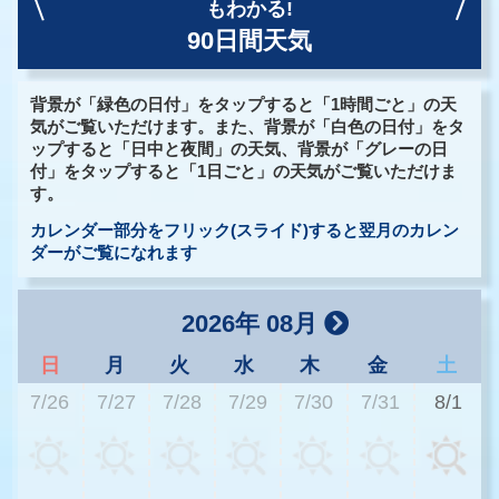
もわかる!
90日間天気
背景が「緑色の日付」をタップすると「1時間ごと」の天
気がご覧いただけます。また、背景が「白色の日付」をタ
ップすると「日中と夜間」の天気、背景が「グレーの日
付」をタップすると「1日ごと」の天気がご覧いただけま
す。
カレンダー部分をフリック(スライド)すると翌月のカレン
ダーがご覧になれます
2026年 08月
日
月
火
水
木
金
土
7/26
7/27
7/28
7/29
7/30
7/31
8/1
2