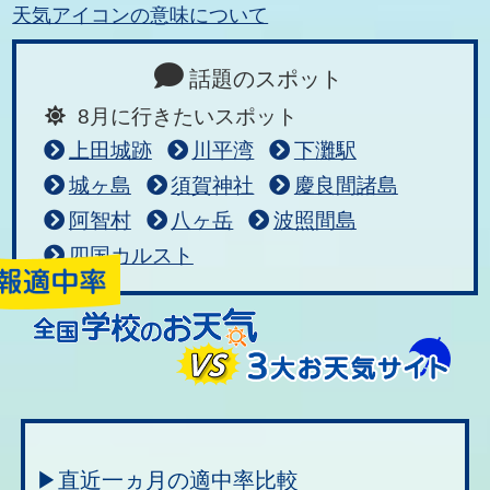
天気アイコンの意味について
話題のスポット
8月に行きたいスポット
上田城跡
川平湾
下灘駅
城ヶ島
須賀神社
慶良間諸島
阿智村
八ヶ岳
波照間島
四国カルスト
▶直近一ヵ月の適中率比較