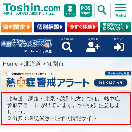
予備校・大学受験の東進ドットコム
MENU
お天気検索
会員登録
ログイン
Produced by 東進
Home
>
北海道
>
江別市
北海道（網走・北見・紋別地方）では、 熱中症
警戒アラート が出ています。熱中症に注意しま
しょう。
※出典：環境省熱中症予防情報サイト