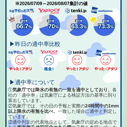
※2026/07/09～2026/08/07集計の値
適中率
適中率
適中率
適中率
66.7
70
63.3
73.3
%
%
%
%
▶昨日の適中率比較
▶適中率について
①
気象庁では降水の有無の一致を適中としており、
各
社の「適中率」は気象庁による検証方法の基準に則り
算出しています。
②気象庁では、その日の予報と実際の
24時間中の1mm
以上降水の有無を比べ、
一致した場合に適中と判定し
ています。
③適中判定の代表地点として、気象庁の定める地点で