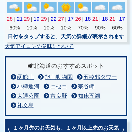
28
|
21
29
|
19
29
|
22
27
|
17
26
|
18
21
|
18
21
|
17
60%
10%
10%
10%
70%
90%
60%
日付をタップすると、天気の詳細が表示されます
天気アイコンの意味について
北海道のおすすめスポット
函館山
旭山動物園
五稜郭タワー
小樽運河
ニセコ
宗谷岬
大通公園
富良野
知床五湖
礼文島
１ヶ月先のお天気も、
１ヶ月以上先のお天気