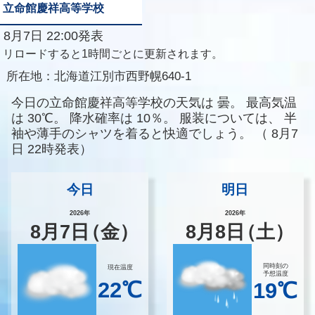
立命館慶祥高等学校
8月7日 22:00発表
リロードすると1時間ごとに更新されます。
所在地：
北海道江別市西野幌640-1
今日の立命館慶祥高等学校の天気は
曇。
最高気温
は
30℃。
降水確率は
10％。
服装については、
半
袖や薄手のシャツを着ると快適でしょう。
（
8月7
日 22時発表）
今日
明日
2026年
2026年
8
月
7
日
（金）
8
月
8
日
（土）
同時刻の
現在温度
予想温度
22℃
19℃