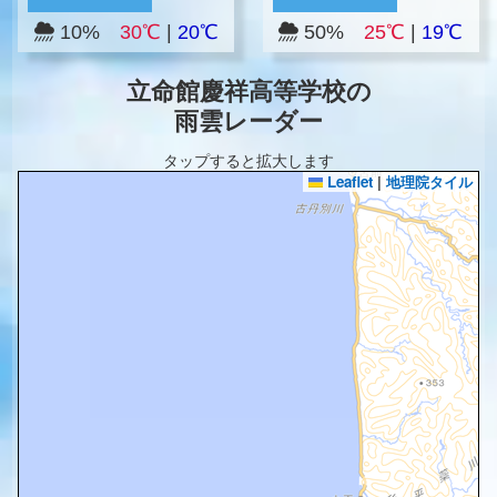
10%
30℃
|
20℃
50%
25℃
|
19℃
立命館慶祥高等学校の
雨雲レーダー
タップすると拡大します
Leaflet
|
地理院タイル