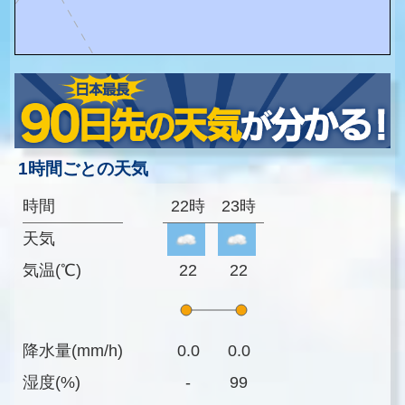
1時間ごとの天気
時間
22時
23時
天気
気温(℃)
22
22
降水量(mm/h)
0.0
0.0
湿度(%)
-
99