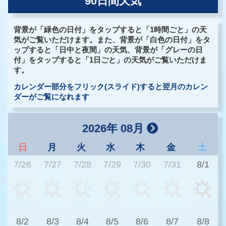
90日間天気
背景が「緑色の日付」をタップすると「1時間ごと」の天
気がご覧いただけます。また、背景が「白色の日付」をタ
ップすると「日中と夜間」の天気、背景が「グレーの日
付」をタップすると「1日ごと」の天気がご覧いただけま
す。
カレンダー部分をフリック(スライド)すると翌月のカレン
ダーがご覧になれます
2026年 08月
日
月
火
水
木
金
土
7/26
7/27
7/28
7/29
7/30
7/31
8/1
3
8/2
8/3
8/4
8/5
8/6
8/7
8/8