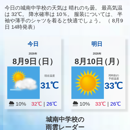
今日の城南中学校の天気は
晴れのち曇。
最高気温
は
32℃。
降水確率は
10％。
服装については、
半
袖や薄手のシャツを着ると快適でしょう。
（
8月9
日 14時発表）
今日
明日
2026年
2026年
8
月
9
日
（日）
8
月
10
日
（月）
同時刻の
現在温度
予想温度
31℃
33℃
10%
32℃
|
26℃
10%
33℃
|
26℃
城南中学校の
雨雲レーダー