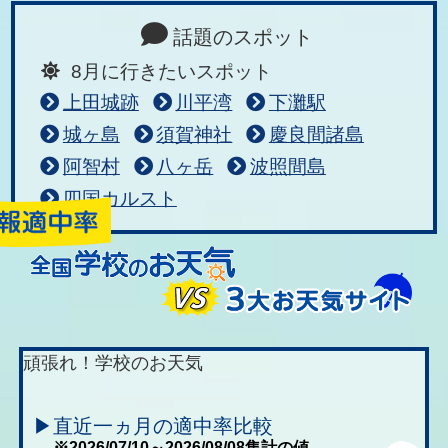
話題のスポット
8月に行きたいスポット
上田城跡
川平湾
下灘駅
城ヶ島
須賀神社
慶良間諸島
阿智村
八ヶ岳
波照間島
四国カルスト
頑張れ！学校のお天気
▶直近一ヵ月の適中率比較
※2026/07/10～2026/08/08集計の値