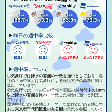
適中率
適中率
適中率
適中率
66.7
63.3
63.3
73.3
%
%
%
%
▶昨日の適中率比較
▶適中率について
①
気象庁では降水の有無の一致を適中としており、
各
社の「適中率」は気象庁による検証方法の基準に則り
算出しています。
②気象庁では、その日の予報と実際の
24時間中の1mm
以上降水の有無を比べ、
一致した場合に適中と判定し
ています。
③適中判定の代表地点として、気象庁の定める地点で
ある
東京都千代田区北の丸公園
の天気を参照していま