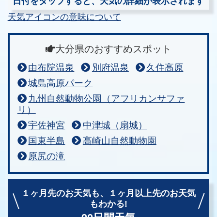
日付をタップすると、天気の詳細が表示されます
天気アイコンの意味について
大分県のおすすめスポット
由布院温泉
別府温泉
久住高原
城島高原パーク
九州自然動物公園（アフリカンサファ
リ）
宇佐神宮
中津城（扇城）
国東半島
高崎山自然動物園
原尻の滝
１ヶ月先のお天気も、
１ヶ月以上先のお天気
もわかる!