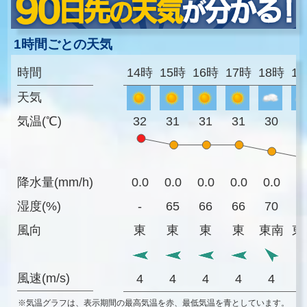
1時間ごとの天気
時間
14時
15時
16時
17時
18時
1
天気
気温(℃)
32
31
31
31
30
2
降水量(mm/h)
0.0
0.0
0.0
0.0
0.0
0
湿度(%)
-
65
66
66
70
7
風向
東
東
東
東
東南
東
風速(m/s)
4
4
4
4
4
※気温グラフは、表示期間の最高気温を赤、最低気温を青としています。