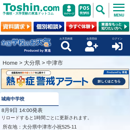
予備校・大学受験の東進ドットコム
MENU
お天気検索
会員登録
ログイン
Produced by 東進
Home
>
大分県
>
中津市
城南中学校
8月9日 14:00発表
リロードすると1時間ごとに更新されます。
所在地：
大分県中津市小祝525-11