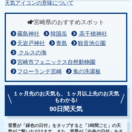
天気アイコンの意味について
宮崎県のおすすめスポット
霧島神社
韓国岳
高千穂神社
天岩戸神社
青島
観音池公園
クルスの海
宮崎市フェニックス自然動物園
フローランテ宮崎
鬼の洗濯板
１ヶ月先のお天気も、
１ヶ月以上先のお天気
もわかる!
90日間天気
背景が「緑色の日付」をタップすると「1時間ごと」の天
気がご覧いただけます。また、背景が「白色の日付」をタ