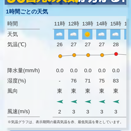
1時間ごとの天気
時間
11時
12時
13時
14時
15時
1
天気
気温(℃)
26
27
27
27
28
2
降水量(mm/h)
0.0
0.0
0.0
0.0
0.0
0
湿度(%)
-
76
71
75
83
8
風向
東
東
東
東
東
風速(m/s)
2
3
3
3
3
※気温グラフは、表示期間の最高気温を赤、最低気温を青としています。