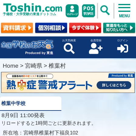
予備校・大学受験の東進ドットコム
MENU
お天気検索
会員登録
ログイン
Produced by 東進
Home
>
宮崎県
>
椎葉村
椎葉中学校
8月9日 11:00発表
リロードすると1時間ごとに更新されます。
所在地：
宮崎県椎葉村下福良102