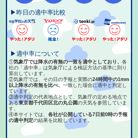
▶昨日の適中率比較
▶適中率について
①
気象庁では降水の有無の一致を適中としており、
各
社の「適中率」は気象庁による検証方法の基準に則り
算出しています。
②気象庁では、その日の予報と実際の
24時間中の1mm
以上降水の有無を比べ、
一致した場合に適中と判定し
ています。
③適中判定の代表地点として、気象庁の定める地点で
ある
東京都千代田区北の丸公園
の天気を参照していま
す。
④本サイトでは、
各社が公開している7日前0時の予報
の適中判定
の結果を比較しています。