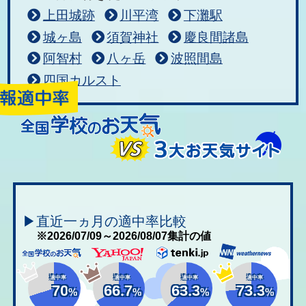
上田城跡
川平湾
下灘駅
城ヶ島
須賀神社
慶良間諸島
阿智村
八ヶ岳
波照間島
四国カルスト
▶直近一ヵ月の適中率比較
※2026/07/09～2026/08/07集計の値
適中率
適中率
適中率
適中率
70
66.7
63.3
73.3
%
%
%
%