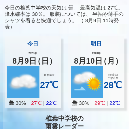
今日の椎葉中学校の天気は
曇。
最高気温は
27℃。
降水確率は
30％。
服装については、
半袖や薄手の
シャツを着ると快適でしょう。
（
8月9日 11時発
表）
今日
明日
2026年
2026年
8
月
9
日
（日）
8
月
10
日
（月）
同時刻の
現在温度
予想温度
27℃
28℃
30%
27℃
|
22℃
30%
29℃
|
22℃
椎葉中学校の
雨雲レーダー