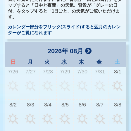
ップすると「日中と夜間」の天気、背景が「グレーの日
付」をタップすると「1日ごと」の天気がご覧いただけま
す。
カレンダー部分をフリック(スライド)すると翌月のカレン
ダーがご覧になれます
2026年 08月
日
月
火
水
木
金
土
7/26
7/27
7/28
7/29
7/30
7/31
8/1
2
8/2
8/3
8/4
8/5
8/6
8/7
8/8
2