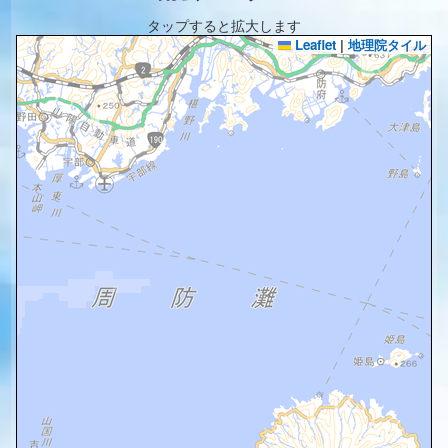
タップすると拡大します
Leaflet
|
地理院タイル