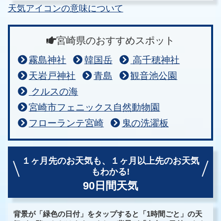
天気アイコンの意味について
宮崎県のおすすめスポット
霧島神社
韓国岳
高千穂神社
天岩戸神社
青島
観音池公園
クルスの海
宮崎市フェニックス自然動物園
フローランテ宮崎
鬼の洗濯板
１ヶ月先のお天気も、
１ヶ月以上先のお天気
もわかる!
90日間天気
背景が「緑色の日付」をタップすると「1時間ごと」の天