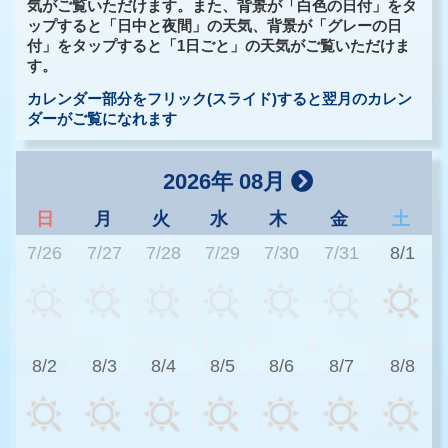
気がご覧いただけます。また、背景が「白色の日付」をタ
ップすると「日中と夜間」の天気、背景が「グレーの日
付」をタップすると「1日ごと」の天気がご覧いただけま
す。
カレンダー部分をフリック(スライド)すると翌月のカレン
ダーがご覧になれます
2026年 08月
日
月
火
水
木
金
土
7/26
7/27
7/28
7/29
7/30
7/31
8/1
2
8/2
8/3
8/4
8/5
8/6
8/7
8/8
2