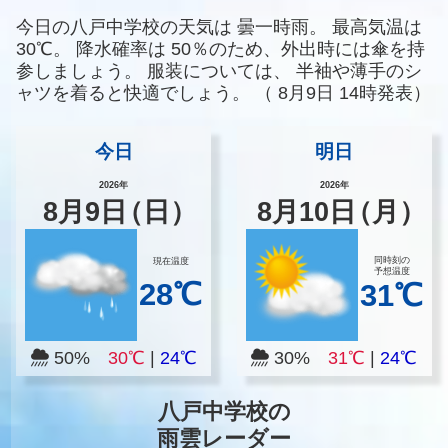
今日の八戸中学校の天気は
曇一時雨。
最高気温は
30℃。
降水確率は
50％のため、外出時には傘を持
参しましょう。
服装については、
半袖や薄手のシ
ャツを着ると快適でしょう。
（
8月9日 14時発表）
今日
明日
2026年
2026年
8
月
9
日
（日）
8
月
10
日
（月）
同時刻の
現在温度
予想温度
28℃
31℃
50%
30℃
|
24℃
30%
31℃
|
24℃
八戸中学校の
雨雲レーダー