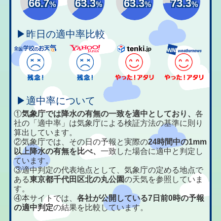
66.7
63.3
63.3
73.3
%
%
%
%
▶昨日の適中率比較
▶適中率について
①
気象庁では降水の有無の一致を適中としており、
各
社の「適中率」は気象庁による検証方法の基準に則り
算出しています。
②気象庁では、その日の予報と実際の
24時間中の1mm
以上降水の有無を比べ、
一致した場合に適中と判定し
ています。
③適中判定の代表地点として、気象庁の定める地点で
ある
東京都千代田区北の丸公園
の天気を参照していま
す。
④本サイトでは、
各社が公開している7日前0時の予報
の適中判定
の結果を比較しています。