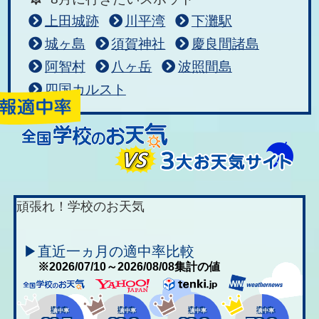
上田城跡
川平湾
下灘駅
城ヶ島
須賀神社
慶良間諸島
阿智村
八ヶ岳
波照間島
四国カルスト
頑張れ！学校のお天気
▶直近一ヵ月の適中率比較
※2026/07/10～2026/08/08集計の値
適中率
適中率
適中率
適中率