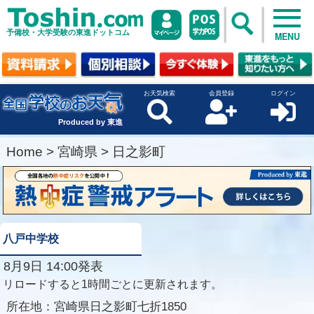
予備校・大学受験の東進ドットコム
MENU
お天気検索
会員登録
ログイン
Produced by 東進
Home
>
宮崎県
>
日之影町
八戸中学校
8月9日 14:00発表
リロードすると1時間ごとに更新されます。
所在地：
宮崎県日之影町七折1850