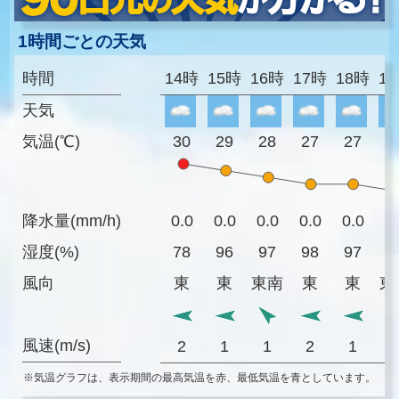
1時間ごとの天気
時間
14時
15時
16時
17時
18時
1
天気
気温(℃)
30
29
28
27
27
2
降水量(mm/h)
0.0
0.0
0.0
0.0
0.0
0
湿度(%)
78
96
97
98
97
9
風向
東
東
東南
東
東
東
風速(m/s)
2
1
1
2
1
※気温グラフは、表示期間の最高気温を赤、最低気温を青としています。