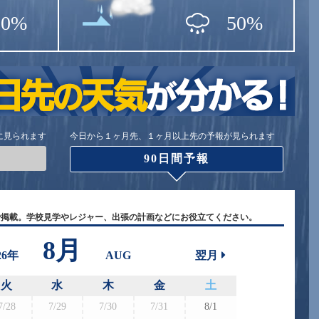
50%
50%
に見られます
今日から１ヶ月先、１ヶ月以上先の予報が見られます
90日間予報
で掲載。学校見学やレジャー、出張の計画などにお役立てください。
8月
26年
AUG
翌月
火
水
木
金
土
7/28
7/29
7/30
7/31
8/1
8/30
8/3