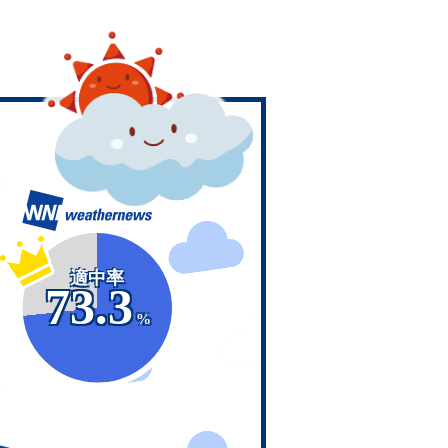
適中率
73.3
%