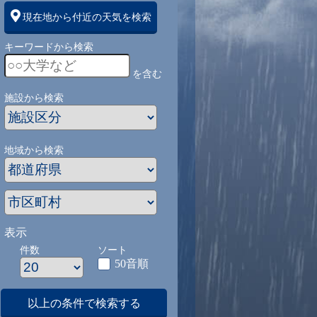
現在地から付近の天気を検索
キーワードから検索
を含む
施設から検索
地域から検索
表示
件数
ソート
50音順
以上の条件で検索する
1
9/1
9/2
9/3
9/4
9/5
9/27