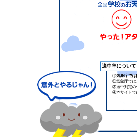
適中率について
①
気象庁では
②気象庁では
③適中判定の
④本サイトで