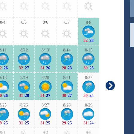
30
|
25
31
|
2
8/4
8/5
8/6
8/7
8/8
9/6
9/7
32
|
28
30
|
24
29
|
2
8/11
8/12
8/13
8/14
8/15
9/13
9/1
2
|
26
32
|
27
31
|
26
28
|
23
30
|
23
29
|
23
29
|
2
8/18
8/19
8/20
8/21
8/22
9/20
9/2
0
|
26
31
|
28
31
|
27
30
|
27
30
|
25
28
|
22
29
|
2
8/25
8/26
8/27
8/28
8/29
9/27
9/2
9
|
25
31
|
25
31
|
25
29
|
25
31
|
24
29
|
24
29
|
2
9/1
9/2
9/3
9/4
9/5