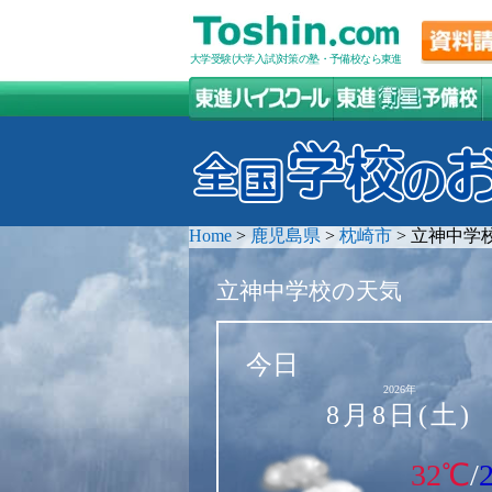
大学受験(大学入試)対策の塾・予備校なら東進
Home
>
鹿児島県
>
枕崎市
>
立神中学
立神中学校の天気
今日
2026年
8月8日(土)
32℃
/