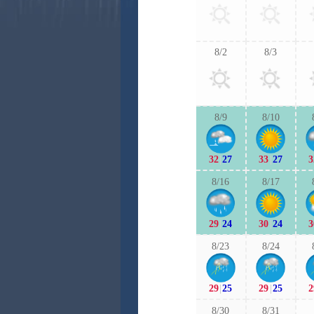
8/2
8/3
8/9
8/10
32
|
27
33
|
27
3
8/16
8/17
29
|
24
30
|
24
3
8/23
8/24
29
|
25
29
|
25
2
8/30
8/31