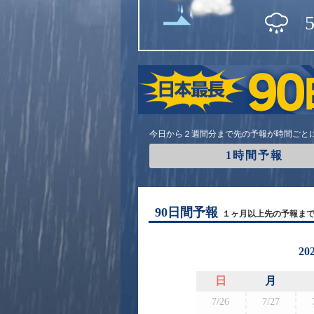
今日から２週間分まで先の予報が時間ごと
1時間予報
90日間予報
１ヶ月以上先の予報ま
20
日
月
7/26
7/27