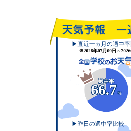
▶直近一ヵ月の適中率
※2026年07月09日～20
適中率
66.7
%
▶昨日の適中率比較