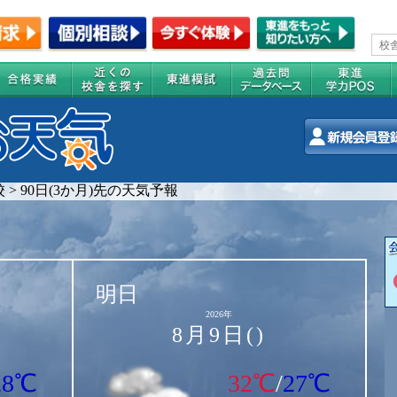
校
>
90日(3か月)先の天気予報
明日
2026年
8月9日()
28℃
32℃
/
27℃