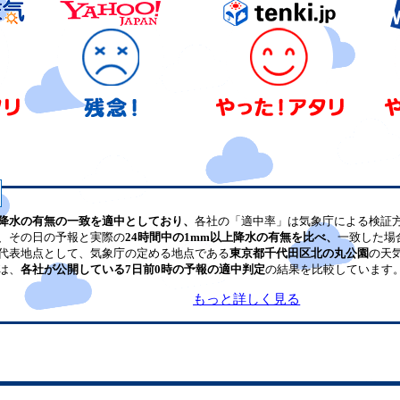
降水の有無の一致を適中としており、
各社の「適中率」は気象庁による検証
、その日の予報と実際の
24時間中の1mm以上降水の有無を比べ、
一致した場
代表地点として、気象庁の定める地点である
東京都千代田区北の丸公園
の天
は、
各社が公開している7日前0時の予報の適中判定
の結果を比較しています
もっと詳しく見る