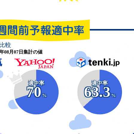
比較
26年08月07日集計の値
適中率
適中率
70
63.3
%
%