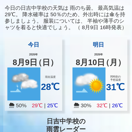
今日の日吉中学校の天気は
雨のち曇。
最高気温は
29℃。
降水確率は
50％のため、外出時には傘を持
参しましょう。
服装については、
半袖や薄手のシ
ャツを着ると快適でしょう。
（
8月9日 16時発表）
今日
明日
2026年
2026年
8
月
9
日
（日）
8
月
10
日
（月）
同時刻の
現在温度
予想温度
28℃
31℃
50%
29℃
|
25℃
30%
32℃
|
26℃
日吉中学校の
雨雲レーダー