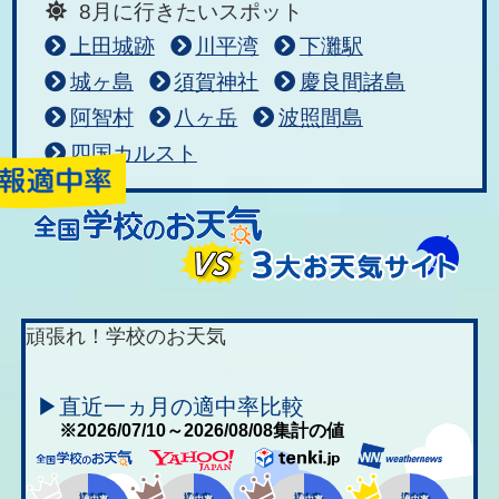
8月に行きたいスポット
上田城跡
川平湾
下灘駅
城ヶ島
須賀神社
慶良間諸島
阿智村
八ヶ岳
波照間島
四国カルスト
頑張れ！学校のお天気
▶直近一ヵ月の適中率比較
※2026/07/10～2026/08/08集計の値
適中率
適中率
適中率
適中率