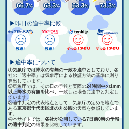
66.7
63.3
63.3
73.3
%
%
%
%
▶昨日の適中率比較
▶適中率について
①
気象庁では降水の有無の一致を適中としており、
各
社の「適中率」は気象庁による検証方法の基準に則り
算出しています。
②気象庁では、その日の予報と実際の
24時間中の1mm
以上降水の有無を比べ、
一致した場合に適中と判定し
ています。
③適中判定の代表地点として、気象庁の定める地点で
ある
東京都千代田区北の丸公園
の天気を参照していま
す。
④本サイトでは、
各社が公開している7日前0時の予報
の適中判定
の結果を比較しています。