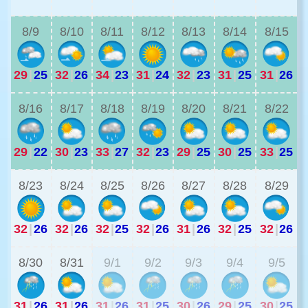
8/9
8/10
8/11
8/12
8/13
8/14
8/15
29
|
25
32
|
26
34
|
23
31
|
24
32
|
23
31
|
25
31
|
26
3
8/16
8/17
8/18
8/19
8/20
8/21
8/22
29
|
22
30
|
23
33
|
27
32
|
23
29
|
25
30
|
25
33
|
25
2
8/23
8/24
8/25
8/26
8/27
8/28
8/29
32
|
26
32
|
26
32
|
25
32
|
26
31
|
26
32
|
25
32
|
26
2
8/30
8/31
9/1
9/2
9/3
9/4
9/5
31
|
26
31
|
26
31
|
26
31
|
25
30
|
26
29
|
25
30
|
25