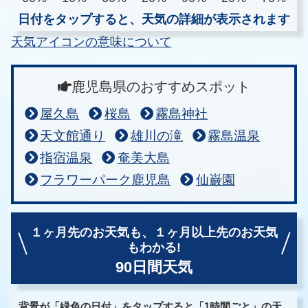
日付をタップすると、天気の詳細が表示されます
天気アイコンの意味について
鹿児島県のおすすめスポット
屋久島
桜島
霧島神社
天文館通り
雄川の滝
霧島温泉
指宿温泉
奄美大島
フラワーパーク鹿児島
仙巌園
１ヶ月先のお天気も、
１ヶ月以上先のお天気
もわかる!
90日間天気
背景が「緑色の日付」をタップすると「1時間ごと」の天