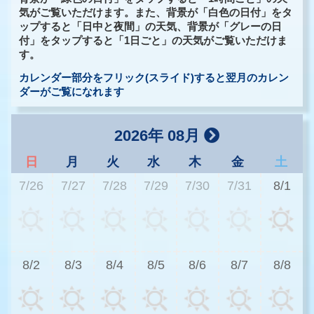
気がご覧いただけます。また、背景が「白色の日付」をタ
ップすると「日中と夜間」の天気、背景が「グレーの日
付」をタップすると「1日ごと」の天気がご覧いただけま
す。
カレンダー部分をフリック(スライド)すると翌月のカレン
ダーがご覧になれます
2026年 08月
日
月
火
水
木
金
土
7/26
7/27
7/28
7/29
7/30
7/31
8/1
3
8/2
8/3
8/4
8/5
8/6
8/7
8/8
3