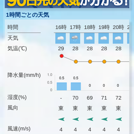
1時間ごとの天気
時間
16時
17時
18時
19時
20時
2
天気
気温(℃)
29
28
28
28
28
2
降水量(mm/h)
湿度(%)
-
70
69
71
72
7
風向
東
東
東
東
東
風速(m/s)
4
4
4
4
4