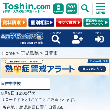
予備校・大学受験の東進ドットコム
MENU
お天気検索
会員登録
ログイン
Produced by 東進
Home
>
鹿児島県
>
日置市
日吉中学校
8月9日 16:00発表
リロードすると1時間ごとに更新されます。
所在地：
鹿児島県日置市日置356