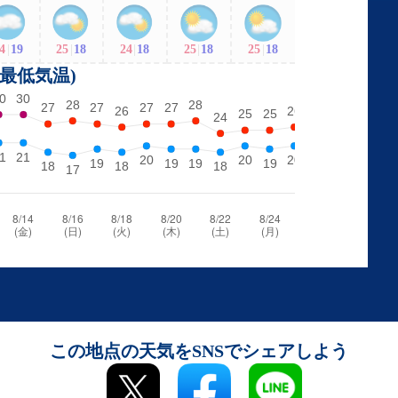
4
|
19
25
|
18
24
|
18
25
|
18
25
|
18
・最低気温)
この地点の天気をSNSでシェアしよう