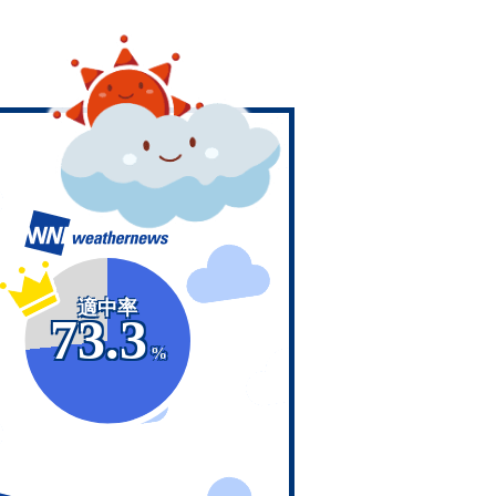
適中率
73.3
%