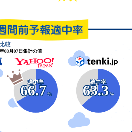
比較
26年08月07日集計の値
適中率
適中率
66.7
63.3
%
%