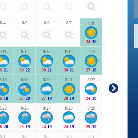
26
|
19
26
|
1
8/4
8/5
8/6
8/7
8/8
9/6
9/7
24
|
20
25
|
18
24
|
1
8/11
8/12
8/13
8/14
8/15
9/13
9/1
6
|
21
30
|
22
30
|
21
30
|
21
27
|
18
24
|
17
24
|
1
8/18
8/19
8/20
8/21
8/22
9/20
9/2
6
|
18
27
|
20
27
|
19
28
|
19
24
|
18
21
|
13
21
|
1
8/25
8/26
8/27
8/28
8/29
9/27
9/2
6
|
20
25
|
19
24
|
19
24
|
19
25
|
19
22
|
14
21
|
1
9/1
9/2
9/3
9/4
9/5