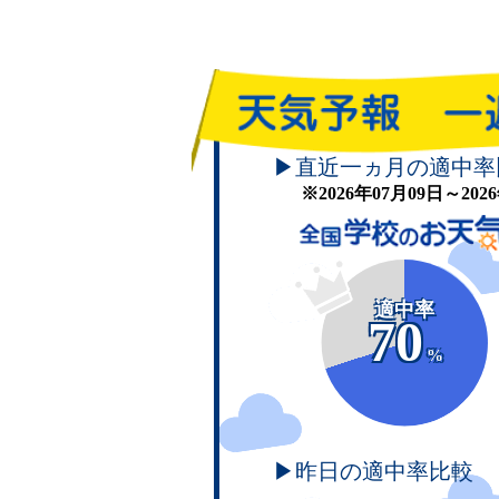
▶直近一ヵ月の適中率
※2026年07月09日～20
適中率
70
%
▶昨日の適中率比較