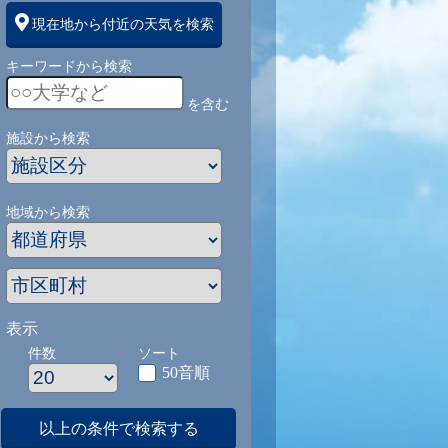
現在地から付近の天気を検索
キーワードから検索
を含む
施設から検索
地域から検索
表示
件数
ソート
50音順
以上の条件で検索する
1
9/1
9/2
9/3
9/4
9/5
9/27