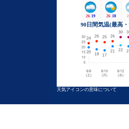
26
|
19
26
|
18
2
90日間気温(最高
天気アイコンの意味について