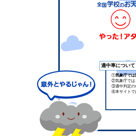
適中率について
①
気象庁では
②気象庁では
③適中判定の
④本サイトで