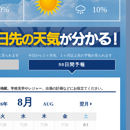
0%
10%
に見られます
今日から１ヶ月先、１ヶ月以上先の予報が見られます
90日間予報
で掲載。学校見学やレジャー、出張の計画などにお役立てください。
8月
26年
AUG
翌月
火
水
木
金
土
7/28
7/29
7/30
7/31
8/1
8/30
8/3