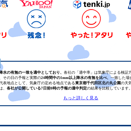
降水の有無の一致を適中としており、
各社の「適中率」は気象庁による検証
、その日の予報と実際の
24時間中の1mm以上降水の有無を比べ、
一致した場
代表地点として、気象庁の定める地点である
東京都千代田区北の丸公園
の天
は、
各社が公開している7日前0時の予報の適中判定
の結果を比較しています
もっと詳しく見る