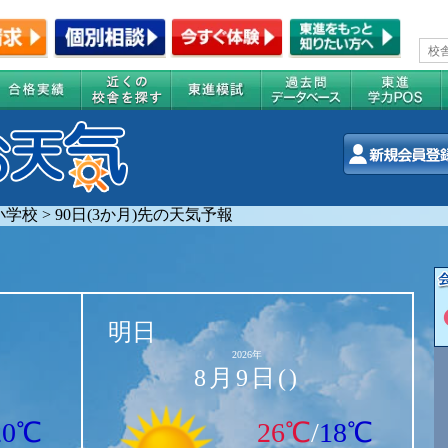
小学校
>
90日(3か月)先の天気予報
明日
2026年
8月9日()
20℃
26℃
/
18℃