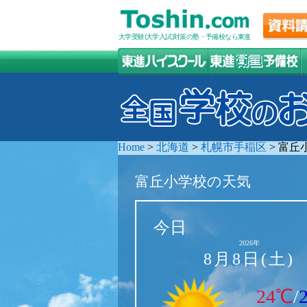
大学受験(大学入試)対策の塾・予備校なら東進
Home
>
北海道
>
札幌市手稲区
>
富丘
富丘小学校の天気
今日
2026年
8月8日(土)
24℃
/