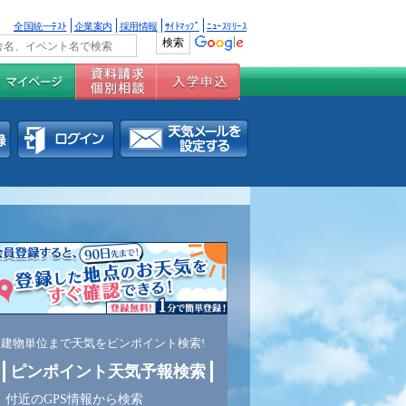
全国統一ﾃｽﾄ
企業案内
採用情報
ｻｲﾄﾏｯﾌﾟ
ﾆｭｰｽﾘﾘｰｽ
建物単位まで天気をピンポイント検索!
ピンポイント天気予報検索
付近のGPS情報から検索