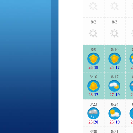
8/2
8/3
8/9
8/10
26
|
18
25
|
17
2
8/16
8/17
28
|
17
27
|
19
2
8/23
8/24
25
|
20
25
|
19
2
8/30
8/31