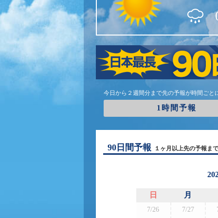
今日から２週間分まで先の予報が時間ごと
1時間予報
90日間予報
１ヶ月以上先の予報ま
20
日
月
7/26
7/27