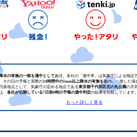
降水の有無の一致を適中としており、
各社の「適中率」は気象庁による検証
、その日の予報と実際の
24時間中の1mm以上降水の有無を比べ、
一致した場
代表地点として、気象庁の定める地点である
東京都千代田区北の丸公園
の天
は、
各社が公開している7日前0時の予報の適中判定
の結果を比較しています
もっと詳しく見る