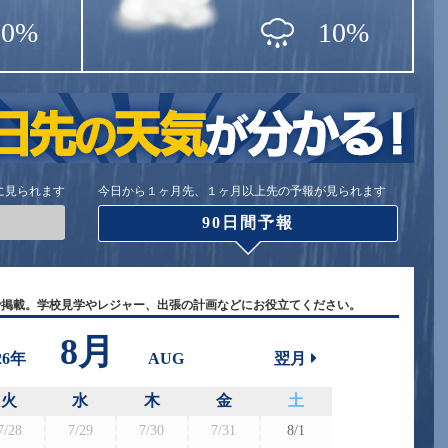
50%
10%
に見られます
今日から１ヶ月先、１ヶ月以上先の予報が見られます
90日間予報
で掲載。学校見学やレジャー、出張の計画などにお役立てください。
8月
26年
AUG
翌月
火
水
木
金
土
7/28
7/29
7/30
7/31
8/1
8/30
8/3