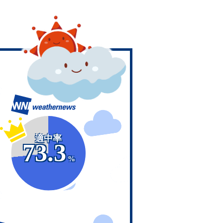
適中率
73.3
%