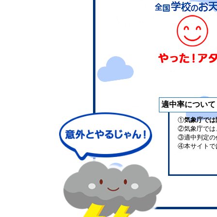
適中率について
①
気象庁では
②気象庁では
③適中判定の
④本サイトで