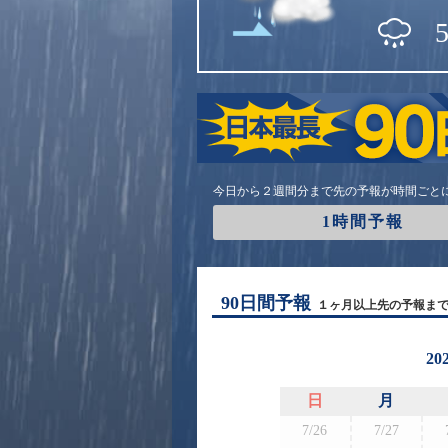
今日から２週間分まで先の予報が時間ごと
1時間予報
90日間予報
１ヶ月以上先の予報ま
20
日
月
7/26
7/27