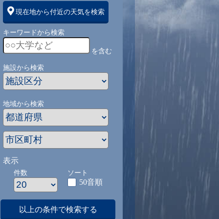
現在地から付近の天気を検索
キーワードから検索
を含む
施設から検索
地域から検索
表示
件数
ソート
50音順
以上の条件で検索する
1
9/1
9/2
9/3
9/4
9/5
9/27