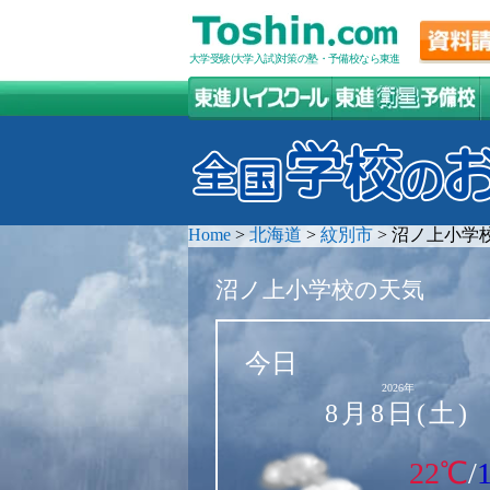
大学受験(大学入試)対策の塾・予備校なら東進
Home
>
北海道
>
紋別市
>
沼ノ上小学
沼ノ上小学校の天気
今日
2026年
8月8日(土)
22℃
/