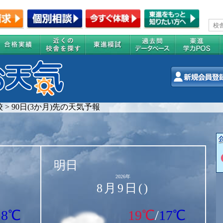
校
>
90日(3か月)先の天気予報
明日
2026年
8月9日()
18℃
19℃
/
17℃