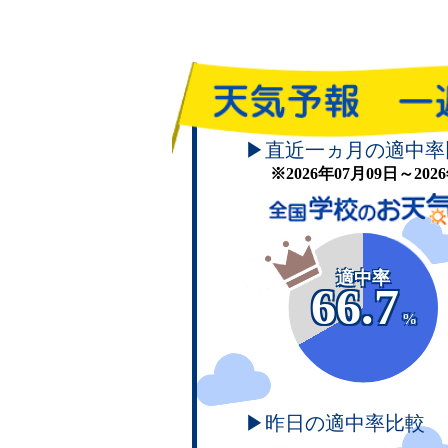
▶直近一ヵ月の適中率
※2026年07月09日～20
適中率
66.7
%
▶昨日の適中率比較