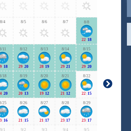
24
|
17
23
|
1
8/4
8/5
8/6
8/7
8/8
9/6
9/7
22
|
18
23
|
16
23
|
1
8/11
8/12
8/13
8/14
8/15
9/13
9/1
9
|
18
29
|
20
28
|
19
29
|
21
29
|
20
23
|
15
22
|
1
8/18
8/19
8/20
8/21
8/22
9/20
9/2
4
|
20
20
|
13
19
|
12
21
|
12
22
|
15
19
|
10
20
|
1
8/25
8/26
8/27
8/28
8/29
9/27
9/2
3
|
16
21
|
15
21
|
17
23
|
17
23
|
17
20
|
12
19
|
1
9/1
9/2
9/3
9/4
9/5