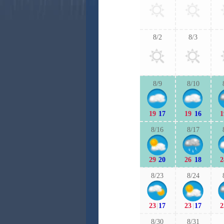
8/2
8/3
8/9
8/10
19
|
17
19
|
16
1
8/16
8/17
29
|
20
26
|
18
2
8/23
8/24
23
|
17
23
|
17
2
8/30
8/31