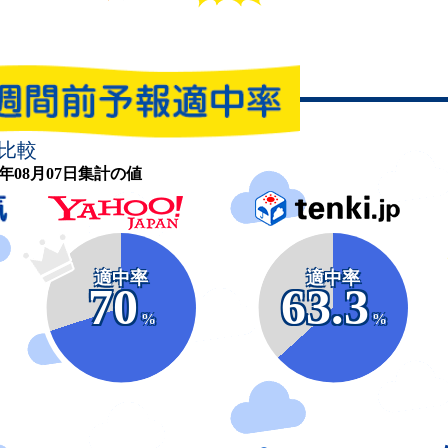
比較
26年08月07日集計の値
適中率
適中率
70
63.3
%
%