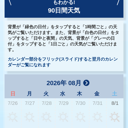
もわかる!
90日間天気
背景が「緑色の日付」をタップすると「1時間ごと」の天
気がご覧いただけます。また、背景が「白色の日付」をタ
ップすると「日中と夜間」の天気、背景が「グレーの日
付」をタップすると「1日ごと」の天気がご覧いただけま
す。
カレンダー部分をフリック(スライド)すると翌月のカレン
ダーがご覧になれます
2026年 08月
日
月
火
水
木
金
土
7/26
7/27
7/28
7/29
7/30
7/31
8/1
2