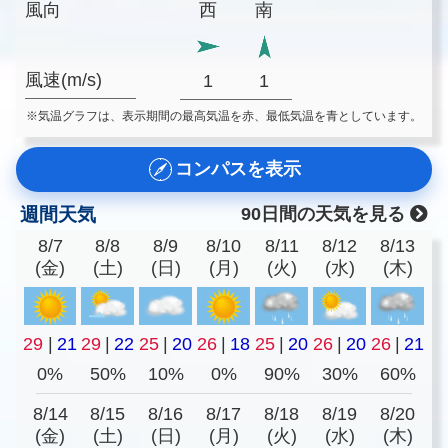
風向
西
南
風速(m/s)
1
1
※気温グラフは、表示期間の最高気温を赤、最低気温を青としています。
コンパスを表示
週間天気
90日間の天気を見る
8/7
8/8
8/9
8/10
8/11
8/12
8/13
(金)
(土)
(日)
(月)
(火)
(水)
(木)
29
|
21
29
|
22
25
|
20
26
|
18
25
|
20
26
|
20
26
|
21
0%
50%
10%
0%
90%
30%
60%
8/14
8/15
8/16
8/17
8/18
8/19
8/20
(金)
(土)
(日)
(月)
(火)
(水)
(木)