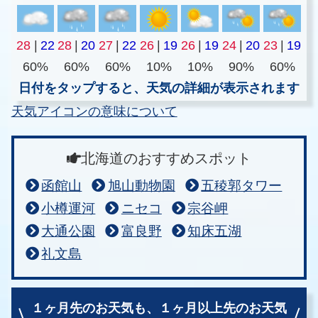
28
|
22
28
|
20
27
|
22
26
|
19
26
|
19
24
|
20
23
|
19
60%
60%
60%
10%
10%
90%
60%
日付をタップすると、天気の詳細が表示されます
天気アイコンの意味について
北海道のおすすめスポット
函館山
旭山動物園
五稜郭タワー
小樽運河
ニセコ
宗谷岬
大通公園
富良野
知床五湖
礼文島
１ヶ月先のお天気も、
１ヶ月以上先のお天気