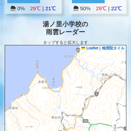
0%
29℃
|
21℃
50%
29℃
|
22℃
湯ノ里小学校の
雨雲レーダー
タップすると拡大します
Leaflet
|
地理院タイル