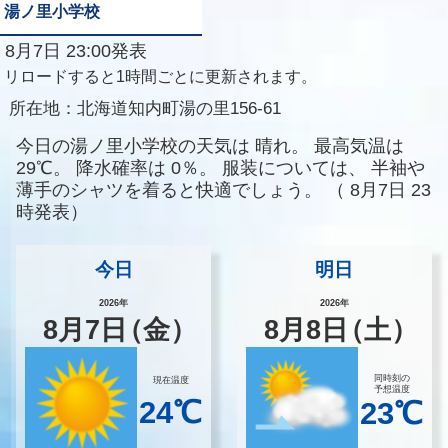
湯ノ里小学校
8月7日 23:00発表
リロードすると1時間ごとに更新されます。
所在地：
北海道知内町湯の里156-61
今日の湯ノ里小学校の天気は
晴れ。
最高気温は
29℃。
降水確率は
0％。
服装については、
半袖や
薄手のシャツを着ると快適でしょう。
（
8月7日 23
時発表）
今日
明日
2026年
2026年
8
月
7
日
（金）
8
月
8
日
（土）
同時刻の
現在温度
予想温度
24℃
23℃