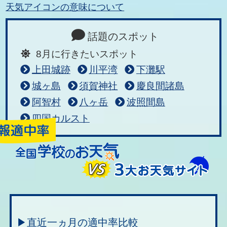
天気アイコンの意味について
話題のスポット
8月に行きたいスポット
上田城跡
川平湾
下灘駅
城ヶ島
須賀神社
慶良間諸島
阿智村
八ヶ岳
波照間島
四国カルスト
▶直近一ヵ月の適中率比較