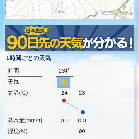
1時間ごとの天気
時間
23時
天気
気温(℃)
24
23
降水量(mm/h)
0.0
0.0
湿度(%)
-
90