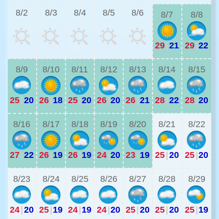
8/2
8/3
8/4
8/5
8/6
8/7
8/8
29
|
21
29
|
22
2
8/9
8/10
8/11
8/12
8/13
8/14
8/15
25
|
20
26
|
18
25
|
20
26
|
20
26
|
21
28
|
22
28
|
20
2
8/16
8/17
8/18
8/19
8/20
8/21
8/22
27
|
22
26
|
19
26
|
19
24
|
20
23
|
19
25
|
20
25
|
20
2
8/23
8/24
8/25
8/26
8/27
8/28
8/29
24
|
20
25
|
19
24
|
19
24
|
20
25
|
20
25
|
20
25
|
19
2