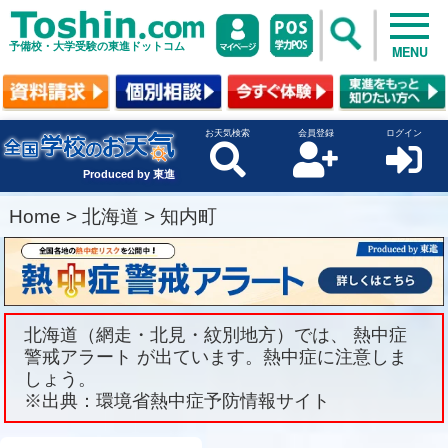
予備校・大学受験の東進ドットコム
MENU
お天気検索
会員登録
ログイン
Produced by 東進
Home
>
北海道
>
知内町
北海道（網走・北見・紋別地方）では、 熱中症
警戒アラート が出ています。熱中症に注意しま
しょう。
※出典：環境省熱中症予防情報サイト