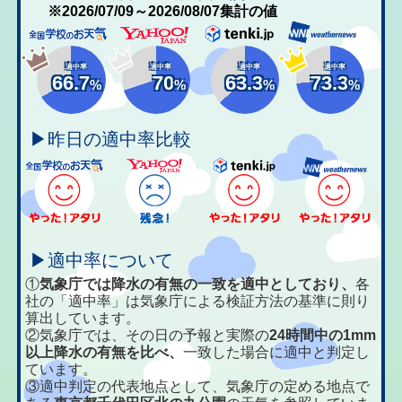
※2026/07/09～2026/08/07集計の値
適中率
適中率
適中率
適中率
66.7
70
63.3
73.3
%
%
%
%
▶昨日の適中率比較
▶適中率について
①
気象庁では降水の有無の一致を適中としており、
各
社の「適中率」は気象庁による検証方法の基準に則り
算出しています。
②気象庁では、その日の予報と実際の
24時間中の1mm
以上降水の有無を比べ、
一致した場合に適中と判定し
ています。
③適中判定の代表地点として、気象庁の定める地点で