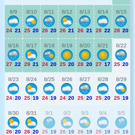
8/9
8/10
8/11
8/12
8/13
8/14
8/15
24
|
21
25
|
20
26
|
20
26
|
21
26
|
21
28
|
22
28
|
20
2
8/16
8/17
8/18
8/19
8/20
8/21
8/22
27
|
22
29
|
21
24
|
20
25
|
20
28
|
20
27
|
17
25
|
20
2
8/23
8/24
8/25
8/26
8/27
8/28
8/29
24
|
20
25
|
19
24
|
19
24
|
20
25
|
20
25
|
20
25
|
19
2
8/30
8/31
9/1
9/2
9/3
9/4
9/5
26
|
20
26
|
20
25
|
19
26
|
19
26
|
19
25
|
19
25
|
19