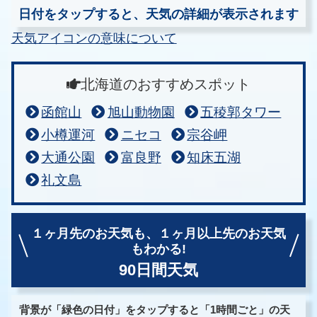
日付をタップすると、天気の詳細が表示されます
天気アイコンの意味について
北海道のおすすめスポット
函館山
旭山動物園
五稜郭タワー
小樽運河
ニセコ
宗谷岬
大通公園
富良野
知床五湖
礼文島
１ヶ月先のお天気も、
１ヶ月以上先のお天気
もわかる!
90日間天気
背景が「緑色の日付」をタップすると「1時間ごと」の天