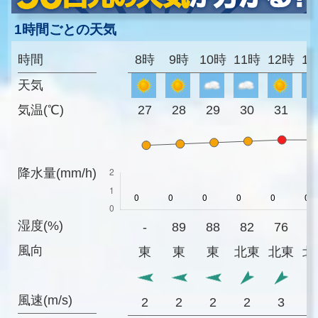
1時間ごとの天気
時間
8時
9時
10時
11時
12時
1
天気
気温(℃)
27
28
29
30
31
3
降水量(mm/h)
湿度(%)
-
89
88
82
76
7
風向
東
東
東
北東
北東
北
風速(m/s)
2
2
2
2
3