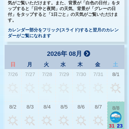
気がご覧いただけます。また、背景が「白色の日付」をタ
ップすると「日中と夜間」の天気、背景が「グレーの日
付」をタップすると「1日ごと」の天気がご覧いただけま
す。
カレンダー部分をフリック(スライド)すると翌月のカレン
ダーがご覧になれます
2026年 08月
日
月
火
水
木
金
土
7/26
7/27
7/28
7/29
7/30
7/31
8/1
2
8/2
8/3
8/4
8/5
8/6
8/7
8/8
31
|
23
2