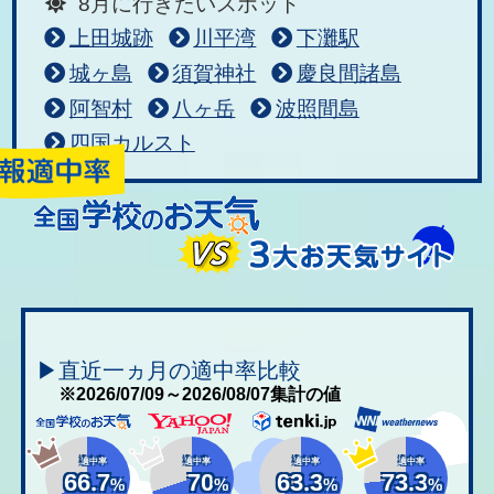
8月に行きたいスポット
上田城跡
川平湾
下灘駅
城ヶ島
須賀神社
慶良間諸島
阿智村
八ヶ岳
波照間島
四国カルスト
▶直近一ヵ月の適中率比較
※2026/07/09～2026/08/07集計の値
適中率
適中率
適中率
適中率
66.7
70
63.3
73.3
%
%
%
%