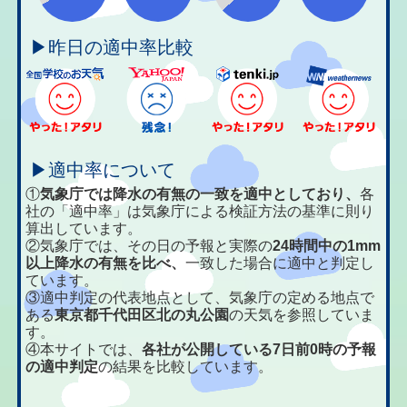
▶昨日の適中率比較
▶適中率について
①
気象庁では降水の有無の一致を適中としており、
各
社の「適中率」は気象庁による検証方法の基準に則り
算出しています。
②気象庁では、その日の予報と実際の
24時間中の1mm
以上降水の有無を比べ、
一致した場合に適中と判定し
ています。
③適中判定の代表地点として、気象庁の定める地点で
ある
東京都千代田区北の丸公園
の天気を参照していま
す。
④本サイトでは、
各社が公開している7日前0時の予報
の適中判定
の結果を比較しています。