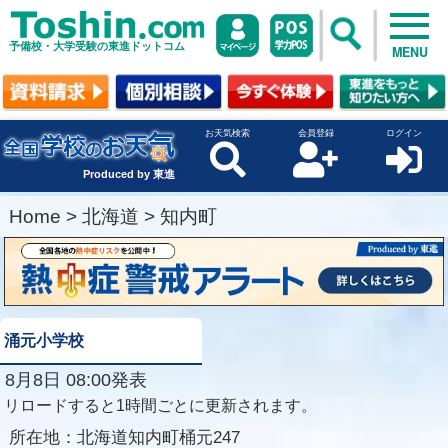
予備校・大学受験の東進ドットコム
MENU
お天気検索
会員登録
ログイン
Produced by 東進
Home
>
北海道
>
知内町
涌元小学校
8月8日 08:00発表
リロードすると1時間ごとに更新されます。
所在地：
北海道知内町桶元247