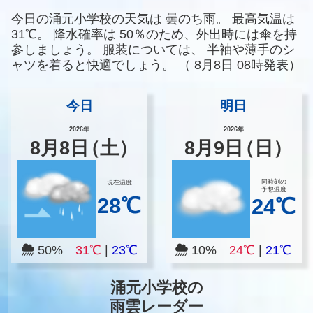
今日の涌元小学校の天気は
曇のち雨。
最高気温は
31℃。
降水確率は
50％のため、外出時には傘を持
参しましょう。
服装については、
半袖や薄手のシ
ャツを着ると快適でしょう。
（
8月8日 08時発表）
今日
明日
2026年
2026年
8
月
8
日
（土）
8
月
9
日
（日）
同時刻の
現在温度
予想温度
28℃
24℃
50%
31℃
|
23℃
10%
24℃
|
21℃
涌元小学校の
雨雲レーダー