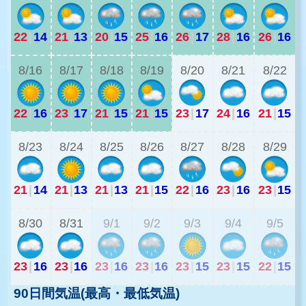
22
|
14
21
|
13
20
|
15
25
|
16
26
|
17
28
|
16
26
|
16
2
8/16
8/17
8/18
8/19
8/20
8/21
8/22
22
|
16
23
|
17
21
|
15
21
|
15
23
|
17
24
|
16
21
|
15
2
8/23
8/24
8/25
8/26
8/27
8/28
8/29
21
|
14
21
|
13
21
|
13
21
|
15
22
|
16
23
|
16
23
|
15
2
8/30
8/31
9/1
9/2
9/3
9/4
9/5
23
|
16
23
|
16
23
|
16
23
|
16
23
|
15
23
|
15
22
|
15
90日間気温(最高・最低気温)