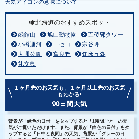
天気アイコンの意味について
北海道のおすすめスポット
函館山
旭山動物園
五稜郭タワー
小樽運河
ニセコ
宗谷岬
大通公園
富良野
知床五湖
礼文島
１ヶ月先のお天気も、
１ヶ月以上先のお天気
もわかる!
90日間天気
背景が「緑色の日付」をタップすると「1時間ごと」の天
気がご覧いただけます。また、背景が「白色の日付」をタ
ップすると「日中と夜間」の天気、背景が「グレーの日