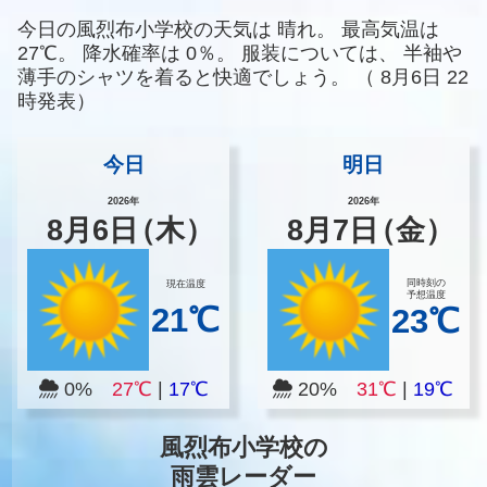
今日の風烈布小学校の天気は
晴れ。
最高気温は
27℃。
降水確率は
0％。
服装については、
半袖や
薄手のシャツを着ると快適でしょう。
（
8月6日 22
時発表）
今日
明日
2026年
2026年
8
月
6
日
（木）
8
月
7
日
（金）
同時刻の
現在温度
予想温度
21℃
23℃
0%
27℃
|
17℃
20%
31℃
|
19℃
風烈布小学校の
雨雲レーダー