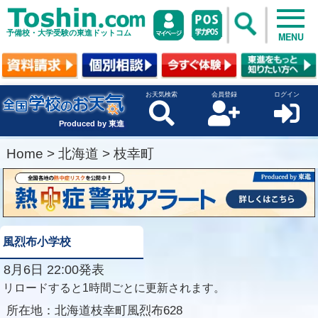
予備校・大学受験の東進ドットコム
MENU
お天気検索
会員登録
ログイン
Produced by 東進
Home
>
北海道
>
枝幸町
風烈布小学校
8月6日 22:00発表
リロードすると1時間ごとに更新されます。
所在地：
北海道枝幸町風烈布628