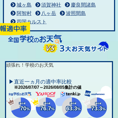
城ヶ島
須賀神社
慶良間諸島
阿智村
八ヶ岳
波照間島
四国カルスト
頑張れ！学校のお天気
▶直近一ヵ月の適中率比較
※2026/07/07～2026/08/05集計の値
適中率
適中率
適中率
適中率
70
76.7
63.3
73.3
%
%
%
%