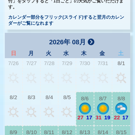
付」をタップすると「1日ごと」の天気がご覧いただけま
す。
カレンダー部分をフリック(スライド)すると翌月のカレン
ダーがご覧になれます
2026年 08月
日
月
火
水
木
金
土
7/26
7/27
7/28
7/29
7/30
7/31
8/1
2
8/2
8/3
8/4
8/5
8/6
8/7
8/8
27
|
17
31
|
19
22
|
17
2
8/9
8/10
8/11
8/12
8/13
8/14
8/15