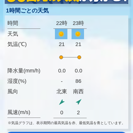
1時間ごとの天気
時間
22時
23時
天気
気温(℃)
21
21
降水量(mm/h)
0.0
0.0
湿度(%)
-
86
風向
北東
南西
風速(m/s)
0
2
※気温グラフは、表示期間の最高気温を赤、最低気温を青としています。