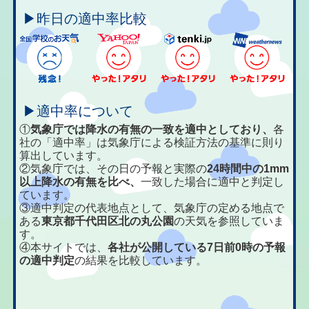
▶昨日の適中率比較
▶適中率について
①
気象庁では降水の有無の一致を適中としており、
各
社の「適中率」は気象庁による検証方法の基準に則り
算出しています。
②気象庁では、その日の予報と実際の
24時間中の1mm
以上降水の有無を比べ、
一致した場合に適中と判定し
ています。
③適中判定の代表地点として、気象庁の定める地点で
ある
東京都千代田区北の丸公園
の天気を参照していま
す。
④本サイトでは、
各社が公開している7日前0時の予報
の適中判定
の結果を比較しています。