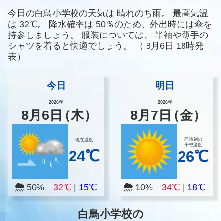
今日の白鳥小学校の天気は
晴れのち雨。
最高気温
は
32℃。
降水確率は
50％のため、外出時には傘を
持参しましょう。
服装については、
半袖や薄手の
シャツを着ると快適でしょう。
（
8月6日 18時発
表）
今日
明日
2026年
2026年
8
月
6
日
（木）
8
月
7
日
（金）
同時刻の
現在温度
予想温度
24℃
26℃
50%
32℃
|
15℃
10%
34℃
|
18℃
白鳥小学校の