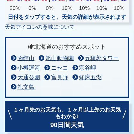
20%
0%
0%
10%
10%
10%
10%
日付をタップすると、天気の詳細が表示されます
天気アイコンの意味について
北海道のおすすめスポット
函館山
旭山動物園
五稜郭タワー
小樽運河
ニセコ
宗谷岬
大通公園
富良野
知床五湖
礼文島
１ヶ月先のお天気も、
１ヶ月以上先のお天気
もわかる!
90日間天気