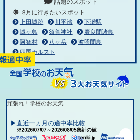
話題のスポット
8月に行きたいスポット
上田城跡
川平湾
下灘駅
城ヶ島
須賀神社
慶良間諸島
阿智村
八ヶ岳
波照間島
四国カルスト
頑張れ！学校のお天気
▶直近一ヵ月の適中率比較
※2026/07/07～2026/08/05集計の値