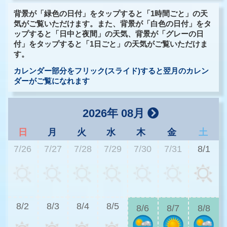
背景が「緑色の日付」をタップすると「1時間ごと」の天
気がご覧いただけます。また、背景が「白色の日付」をタ
ップすると「日中と夜間」の天気、背景が「グレーの日
付」をタップすると「1日ごと」の天気がご覧いただけま
す。
カレンダー部分をフリック(スライド)すると翌月のカレン
ダーがご覧になれます
2026年 08月
日
月
火
水
木
金
土
7/26
7/27
7/28
7/29
7/30
7/31
8/1
2
8/2
8/3
8/4
8/5
8/6
8/7
8/8