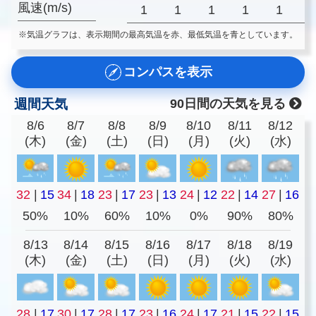
風速(m/s)
1
1
1
1
1
※気温グラフは、表示期間の最高気温を赤、最低気温を青としています。
コンパスを表示
週間天気
90日間の天気を見る
8/6
8/7
8/8
8/9
8/10
8/11
8/12
(木)
(金)
(土)
(日)
(月)
(火)
(水)
32
|
15
34
|
18
23
|
17
23
|
13
24
|
12
22
|
14
27
|
16
50%
10%
60%
10%
0%
90%
80%
8/13
8/14
8/15
8/16
8/17
8/18
8/19
(木)
(金)
(土)
(日)
(月)
(火)
(水)
28
|
17
30
|
17
28
|
17
23
|
16
24
|
17
21
|
15
22
|
15