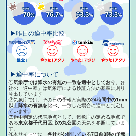
適中率
適中率
適中率
適中率
70
76.7
63.3
73.3
%
%
%
%
▶昨日の適中率比較
▶適中率について
①
気象庁では降水の有無の一致を適中としており、
各
社の「適中率」は気象庁による検証方法の基準に則り
算出しています。
②気象庁では、その日の予報と実際の
24時間中の1mm
以上降水の有無を比べ、
一致した場合に適中と判定し
ています。
③適中判定の代表地点として、気象庁の定める地点で
ある
東京都千代田区北の丸公園
の天気を参照していま
す。
④本サイトでは、
各社が公開している7日前0時の予報