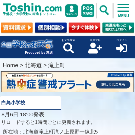
予備校・大学受験の東進ドットコム
MENU
お天気検索
会員登録
ログイン
Produced by 東進
Home
>
北海道
>
滝上町
白鳥小学校
8月6日 18:00発表
リロードすると1時間ごとに更新されます。
所在地：
北海道滝上町滝ノ上原野十線北5