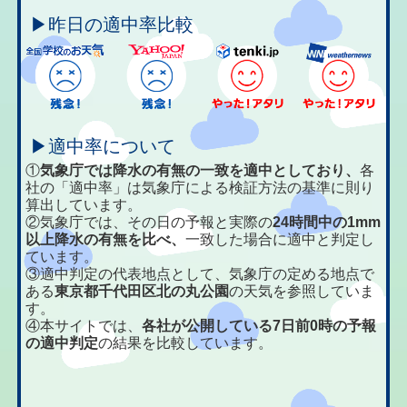
▶昨日の適中率比較
▶適中率について
①
気象庁では降水の有無の一致を適中としており、
各
社の「適中率」は気象庁による検証方法の基準に則り
算出しています。
②気象庁では、その日の予報と実際の
24時間中の1mm
以上降水の有無を比べ、
一致した場合に適中と判定し
ています。
③適中判定の代表地点として、気象庁の定める地点で
ある
東京都千代田区北の丸公園
の天気を参照していま
す。
④本サイトでは、
各社が公開している7日前0時の予報
の適中判定
の結果を比較しています。