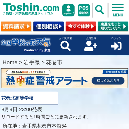
予備校・大学受験の東進ドットコム
MENU
お天気検索
会員登録
ログイン
Produced by 東進
Home
>
岩手県
>
花巻市
花巻北高等学校
8月9日 23:00発表
リロードすると1時間ごとに更新されます。
所在地：
岩手県花巻市本館54