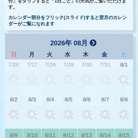
付」をタップすると「1日ごと」の天気がご覧いただけま
す。
カレンダー部分をフリック(スライド)すると翌月のカレン
ダーがご覧になれます
2026年 08月
日
月
火
水
木
金
土
7/26
7/27
7/28
7/29
7/30
7/31
8/1
2
8/2
8/3
8/4
8/5
8/6
8/7
8/8
2
8/9
8/10
8/11
8/12
8/13
8/14
8/15