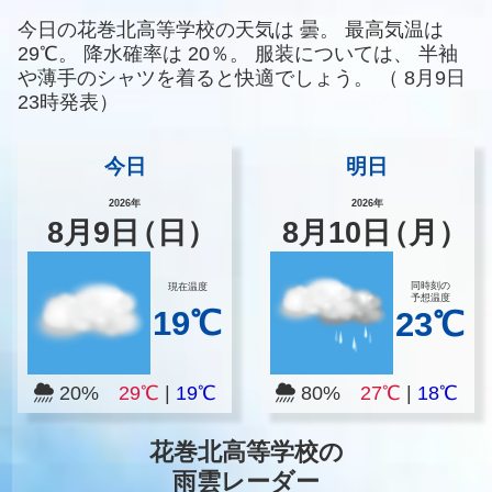
今日の花巻北高等学校の天気は
曇。
最高気温は
29℃。
降水確率は
20％。
服装については、
半袖
や薄手のシャツを着ると快適でしょう。
（
8月9日
23時発表）
今日
明日
2026年
2026年
8
月
9
日
（日）
8
月
10
日
（月）
同時刻の
現在温度
予想温度
19℃
23℃
20%
29℃
|
19℃
80%
27℃
|
18℃
花巻北高等学校の
雨雲レーダー