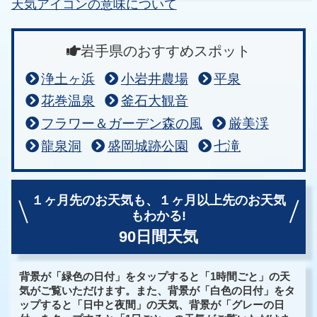
天気アイコンの意味について
岩手県のおすすめスポット
浄土ヶ浜
小岩井農場
平泉
花巻温泉
釜石大観音
フラワー＆ガーデン森の風
厳美渓
龍泉洞
盛岡城跡公園
七滝
１ヶ月先のお天気も、
１ヶ月以上先のお天気
もわかる!
90日間天気
背景が「緑色の日付」をタップすると「1時間ごと」の天
気がご覧いただけます。また、背景が「白色の日付」をタ
ップすると「日中と夜間」の天気、背景が「グレーの日