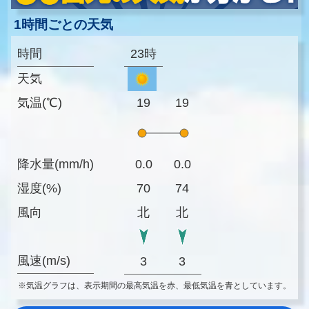
1時間ごとの天気
時間
23時
天気
気温(℃)
19
19
降水量(mm/h)
0.0
0.0
湿度(%)
70
74
風向
北
北
風速(m/s)
3
3
※気温グラフは、表示期間の最高気温を赤、最低気温を青としています。