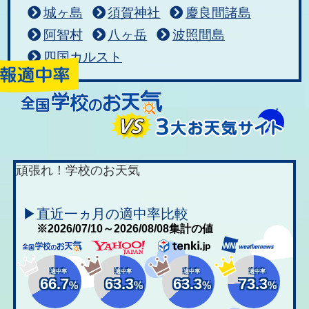
城ヶ島
須賀神社
慶良間諸島
阿智村
八ヶ岳
波照間島
四国カルスト
頑張れ！学校のお天気
▶直近一ヵ月の適中率比較
※2026/07/10～2026/08/08集計の値
適中率
適中率
適中率
適中率
66.7
63.3
63.3
73.3
%
%
%
%