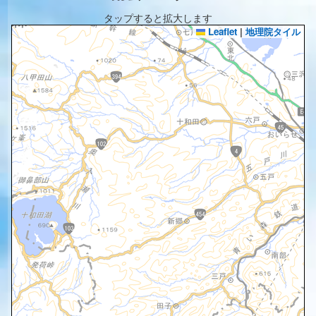
タップすると拡大します
Leaflet
|
地理院タイル