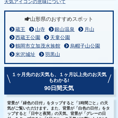
天気アイコンの意味について
山形県のおすすめスポット
蔵王
山寺
銀山温泉
月山
西蔵王公園
天童公園
鶴岡市立加茂水族館
烏帽子山公園
米沢城址
羽黒山
１ヶ月先のお天気も、
１ヶ月以上先のお天気
もわかる!
90日間天気
背景が「緑色の日付」をタップすると「1時間ごと」の天
気がご覧いただけます。また、背景が「白色の日付」をタ
ップすると「日中と夜間」の天気、背景が「グレーの日