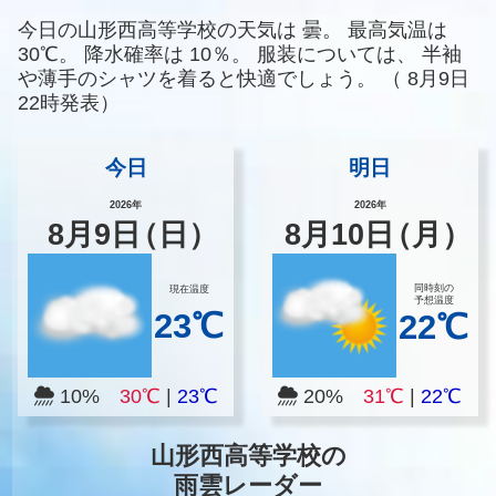
今日の山形西高等学校の天気は
曇。
最高気温は
30℃。
降水確率は
10％。
服装については、
半袖
や薄手のシャツを着ると快適でしょう。
（
8月9日
22時発表）
今日
明日
2026年
2026年
8
月
9
日
（日）
8
月
10
日
（月）
同時刻の
現在温度
予想温度
23℃
22℃
10%
30℃
|
23℃
20%
31℃
|
22℃
山形西高等学校の
雨雲レーダー