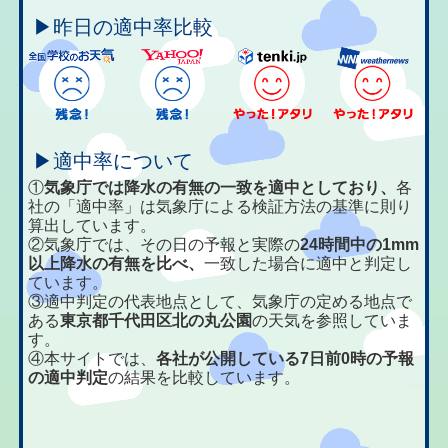
▶昨日の適中率比較
▶適中率について
①
気象庁では降水の有無の一致を適中としており、
各
社の「適中率」は気象庁による検証方法の基準に則り
算出しています。
②気象庁では、その日の予報と実際の
24時間中の1mm
以上降水の有無を比べ、
一致した場合に適中と判定し
ています。
③適中判定の代表地点として、気象庁の定める地点で
ある
東京都千代田区北の丸公園
の天気を参照していま
す。
④本サイトでは、
各社が公開している7日前0時の予報
の適中判定
の結果を比較しています。