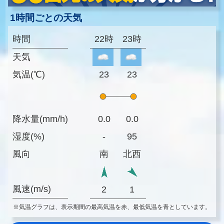
1時間ごとの天気
時間
22時
23時
天気
気温(℃)
23
23
降水量(mm/h)
0.0
0.0
湿度(%)
-
95
風向
南
北西
風速(m/s)
2
1
※気温グラフは、表示期間の最高気温を赤、最低気温を青としています。