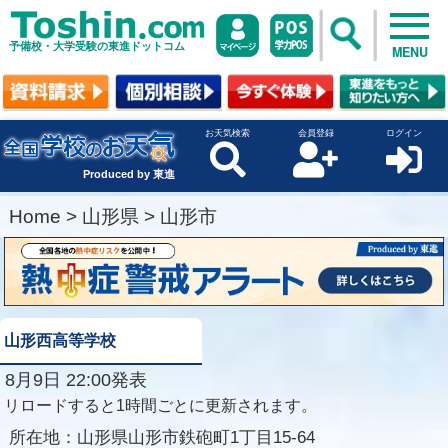
予備校・大学受験の東進ドットコム
MENU
お天気検索
会員登録
ログイン
Produced by 東進
Home
>
山形県
>
山形市
山形西高等学校
8月9日 22:00発表
リロードすると1時間ごとに更新されます。
所在地：
山形県山形市鉄砲町1丁目15-64