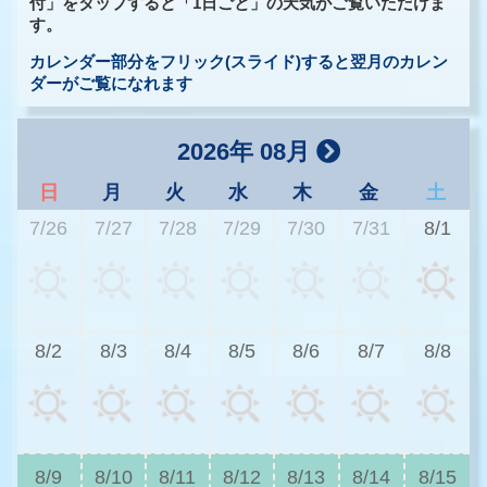
付」をタップすると「1日ごと」の天気がご覧いただけま
す。
カレンダー部分をフリック(スライド)すると翌月のカレン
ダーがご覧になれます
2026年 08月
日
月
火
水
木
金
土
7/26
7/27
7/28
7/29
7/30
7/31
8/1
3
8/2
8/3
8/4
8/5
8/6
8/7
8/8
2
8/9
8/10
8/11
8/12
8/13
8/14
8/15