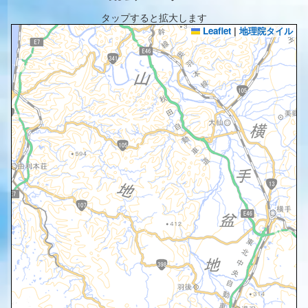
タップすると拡大します
Leaflet
|
地理院タイル