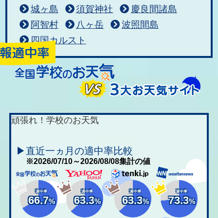
城ヶ島
須賀神社
慶良間諸島
阿智村
八ヶ岳
波照間島
四国カルスト
頑張れ！学校のお天気
▶直近一ヵ月の適中率比較
※2026/07/10～2026/08/08集計の値
適中率
適中率
適中率
適中率
66.7
63.3
63.3
73.3
%
%
%
%