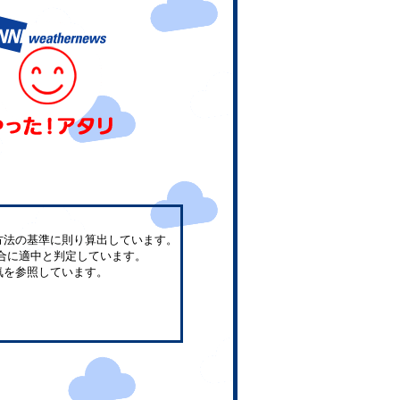
方法の基準に則り算出しています。
合に適中と判定しています。
気を参照しています。
。