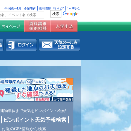
全国統一ﾃｽﾄ
企業案内
採用情報
ｻｲﾄﾏｯﾌﾟ
ﾆｭｰｽﾘﾘｰｽ
建物単位まで天気をピンポイント検索!
ピンポイント天気予報検索
付近のGPS情報から検索