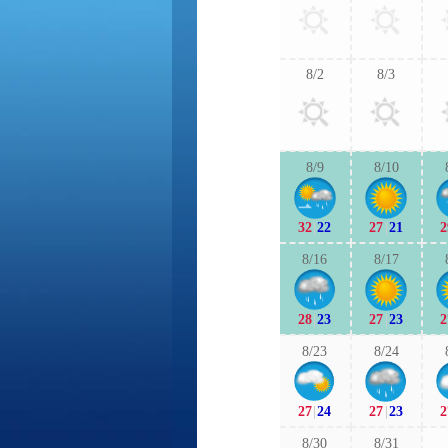
8/2
8/3
8/9
8/10
32
|
22
27
|
21
2
8/16
8/17
28
|
23
27
|
23
2
8/23
8/24
27
|
24
27
|
23
2
8/30
8/31