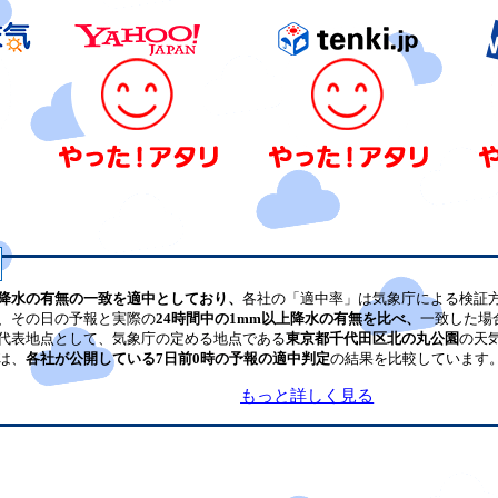
降水の有無の一致を適中としており、
各社の「適中率」は気象庁による検証
、その日の予報と実際の
24時間中の1mm以上降水の有無を比べ、
一致した場
代表地点として、気象庁の定める地点である
東京都千代田区北の丸公園
の天
は、
各社が公開している7日前0時の予報の適中判定
の結果を比較しています
もっと詳しく見る