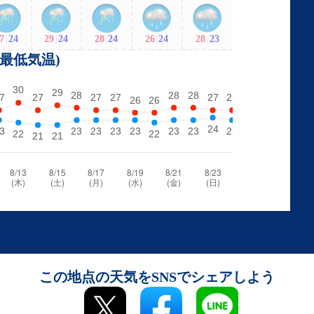
7
|
24
29
|
24
28
|
24
26
|
24
28
|
23
・最低気温)
この地点の天気をSNSでシェアしよう