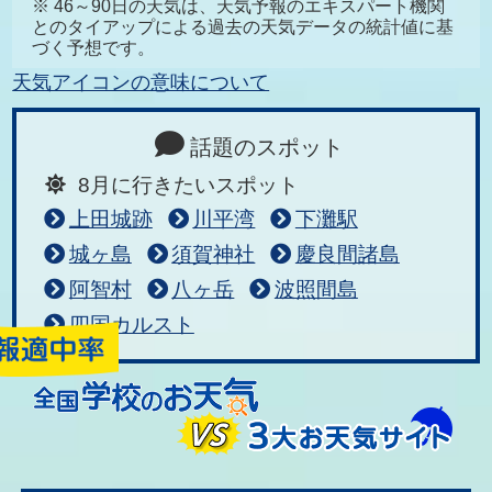
※ 46～90日の天気は、天気予報のエキスパート機関
とのタイアップによる過去の天気データの統計値に基
づく予想です。
天気アイコンの意味について
話題のスポット
8月に行きたいスポット
上田城跡
川平湾
下灘駅
城ヶ島
須賀神社
慶良間諸島
阿智村
八ヶ岳
波照間島
四国カルスト