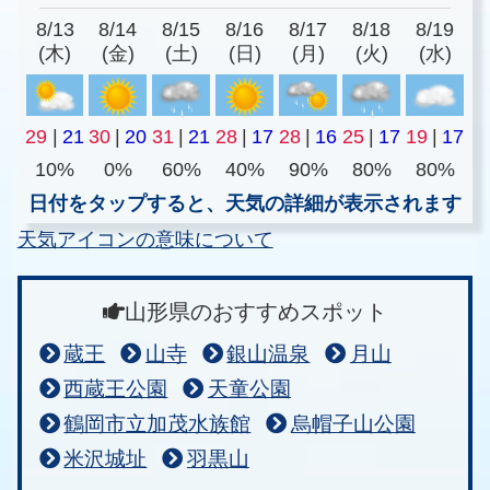
8/13
8/14
8/15
8/16
8/17
8/18
8/19
(木)
(金)
(土)
(日)
(月)
(火)
(水)
29
|
21
30
|
20
31
|
21
28
|
17
28
|
16
25
|
17
19
|
17
10%
0%
60%
40%
90%
80%
80%
日付をタップすると、天気の詳細が表示されます
天気アイコンの意味について
山形県のおすすめスポット
蔵王
山寺
銀山温泉
月山
西蔵王公園
天童公園
鶴岡市立加茂水族館
烏帽子山公園
米沢城址
羽黒山