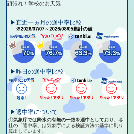
頑張れ！学校のお天気
▶直近一ヵ月の適中率比較
※2026/07/07～2026/08/05集計の値
適中率
適中率
適中率
適中率
70
76.7
63.3
73.3
%
%
%
%
▶昨日の適中率比較
▶適中率について
①
気象庁では降水の有無の一致を適中としており、
各
社の「適中率」は気象庁による検証方法の基準に則り
算出しています。