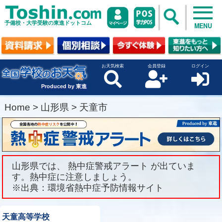
予備校・大学受験の東進ドットコム
MENU
お天気検索
会員登録
ログイン
Produced by 東進
Home
>
山形県
>
天童市
山形県では、 熱中症警戒アラート が出ていま
す。熱中症に注意しましょう。
※出典：環境省熱中症予防情報サイト
天童高等学校