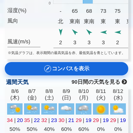
湿度(%)
-
65
68
73
75
7
風向
北
東南
東南
東
東
東
風速(m/s)
2
3
3
3
2
※気温グラフは、表示期間の最高気温を赤、最低気温を青としています。
コンパスを表示
週間天気
90日間の天気を見る
8/6
8/7
8/8
8/9
8/10
8/11
8/12
(木)
(金)
(土)
(日)
(月)
(火)
(水)
34
|
20
35
|
22
32
|
23
30
|
21
29
|
19
29
|
19
29
|
19
50%
50%
40%
60%
60%
0%
0%