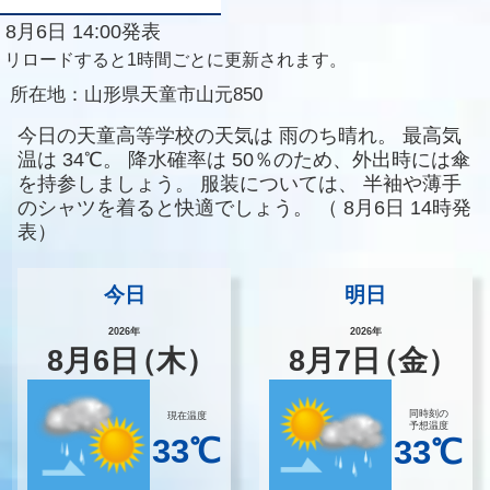
8月6日 14:00発表
リロードすると1時間ごとに更新されます。
所在地：
山形県天童市山元850
今日の天童高等学校の天気は
雨のち晴れ。
最高気
温は
34℃。
降水確率は
50％のため、外出時には傘
を持参しましょう。
服装については、
半袖や薄手
のシャツを着ると快適でしょう。
（
8月6日 14時発
表）
今日
明日
2026年
2026年
8
月
6
日
（木）
8
月
7
日
（金）
同時刻の
現在温度
予想温度
33℃
33℃