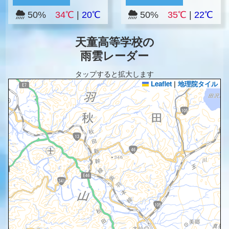
50%
34℃
|
20℃
50%
35℃
|
22℃
天童高等学校の
雨雲レーダー
タップすると拡大します
Leaflet
|
地理院タイル