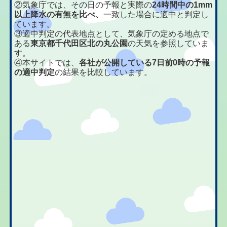
②気象庁では、その日の予報と実際の
24時間中の1mm
以上降水の有無を比べ、
一致した場合に適中と判定し
ています。
③適中判定の代表地点として、気象庁の定める地点で
ある
東京都千代田区北の丸公園
の天気を参照していま
す。
④本サイトでは、
各社が公開している7日前0時の予報
の適中判定
の結果を比較しています。