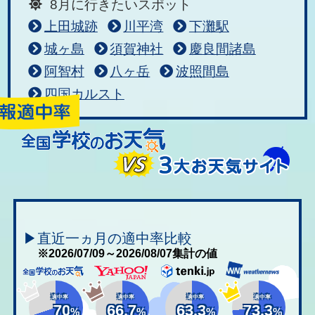
8月に行きたいスポット
上田城跡
川平湾
下灘駅
城ヶ島
須賀神社
慶良間諸島
阿智村
八ヶ岳
波照間島
四国カルスト
▶直近一ヵ月の適中率比較
※2026/07/09～2026/08/07集計の値
適中率
適中率
適中率
適中率
70
66.7
63.3
73.3
%
%
%
%