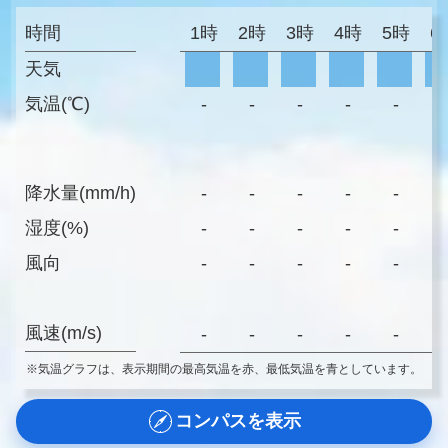
時間
1時
2時
3時
4時
5時
6
天気
気温(℃)
-
-
-
-
-
-
降水量(mm/h)
-
-
-
-
-
-
湿度(%)
-
-
-
-
-
-
風向
-
-
-
-
-
-
風速(m/s)
-
-
-
-
-
-
※気温グラフは、表示期間の最高気温を赤、最低気温を青としています。
コンパスを表示