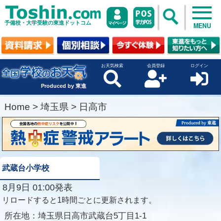
予備校・大学受験の東進ドットコム
MENU
お天気検索
会員登録
ログイン
Produced by 東進
Home
>
埼玉県
>
日高市
武蔵台小学校
8月9日 01:00発表
リロードすると1時間ごとに更新されます。
所在地：
埼玉県日高市武蔵台5丁目1-1