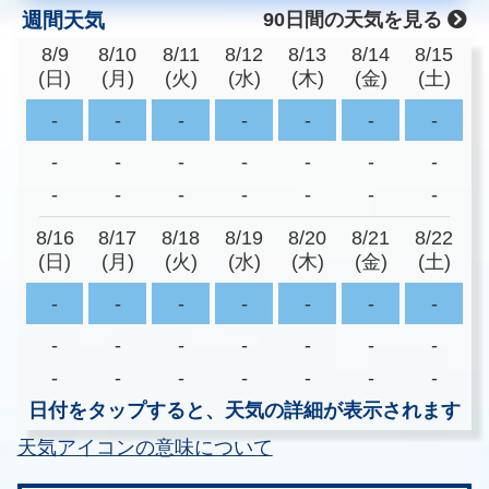
週間天気
90日間の天気を見る
8/9
8/10
8/11
8/12
8/13
8/14
8/15
(日)
(月)
(火)
(水)
(木)
(金)
(土)
-
-
-
-
-
-
-
-
-
-
-
-
-
-
-
-
-
-
-
-
-
8/16
8/17
8/18
8/19
8/20
8/21
8/22
(日)
(月)
(火)
(水)
(木)
(金)
(土)
-
-
-
-
-
-
-
-
-
-
-
-
-
-
-
-
-
-
-
-
-
日付をタップすると、天気の詳細が表示されます
天気アイコンの意味について