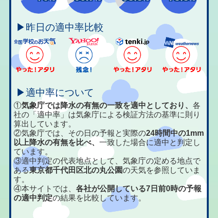
▶昨日の適中率比較
▶適中率について
①
気象庁では降水の有無の一致を適中としており、
各
社の「適中率」は気象庁による検証方法の基準に則り
算出しています。
②気象庁では、その日の予報と実際の
24時間中の1mm
以上降水の有無を比べ、
一致した場合に適中と判定し
ています。
③適中判定の代表地点として、気象庁の定める地点で
ある
東京都千代田区北の丸公園
の天気を参照していま
す。
④本サイトでは、
各社が公開している7日前0時の予報
の適中判定
の結果を比較しています。