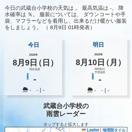
今日の武蔵台小学校の天気は
。
最高気温は
-。
降
水確率は
％。
服装については、
ダウンコートや手
袋、マフラーなどを着用し、出来るだけ暖かい服装
をしましょう。
（
8月9日 01時発表）
明日
今日
2026年
2026年
8
月
10
日
（月）
8
月
9
日
（日）
同時刻の
現在温度
予想温度
-
-
-
-
-
-
|
-
-
-
|
-
武蔵台小学校の
雨雲レーダー
タップすると拡大します
Leaflet
|
地理院タイル