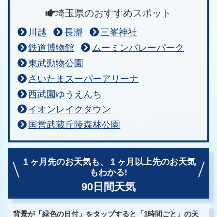
埼玉県のおすすめスポット
川越
長瀞
三峯神社
鉄道博物館
ムーミンバレーパーク
東武動物公園
さいたまスーパーアリーナ
西武園ゆうえんち
イオンレイクタウン
国営武蔵丘陵森林公園
１ヶ月先のお天気も、
１ヶ月以上先のお天気
もわかる!
90日間天気
背景が「緑色の日付」をタップすると「1時間ごと」の天