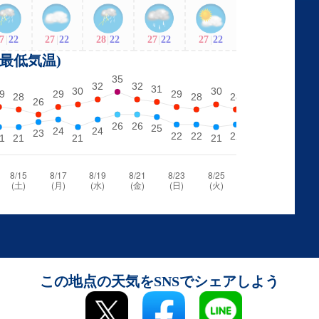
7
|
22
27
|
22
28
|
22
27
|
22
27
|
22
・最低気温)
この地点の天気をSNSでシェアしよう