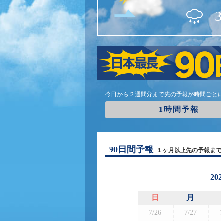
今日から２週間分まで先の予報が時間ごと
1時間予報
90日間予報
１ヶ月以上先の予報ま
20
日
月
7/26
7/27