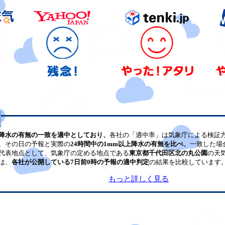
降水の有無の一致を適中としており、
各社の「適中率」は気象庁による検証
、その日の予報と実際の
24時間中の1mm以上降水の有無を比べ、
一致した場
代表地点として、気象庁の定める地点である
東京都千代田区北の丸公園
の天
は、
各社が公開している7日前0時の予報の適中判定
の結果を比較しています
もっと詳しく見る