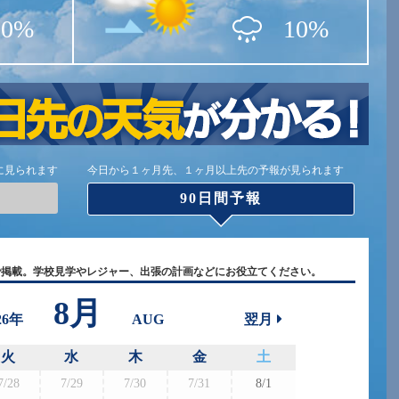
30%
10%
に見られます
今日から１ヶ月先、１ヶ月以上先の予報が見られます
90日間予報
で掲載。学校見学やレジャー、出張の計画などにお役立てください。
8月
26年
AUG
翌月
火
水
木
金
土
7/28
7/29
7/30
7/31
8/1
8/30
8/3