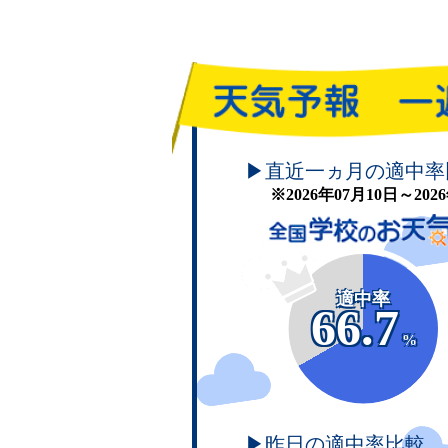
頑張れ！学校のお天気
▶直近一ヵ月の適中率
※2026年07月10日～20
適中率
66.7
%
▶昨日の適中率比較