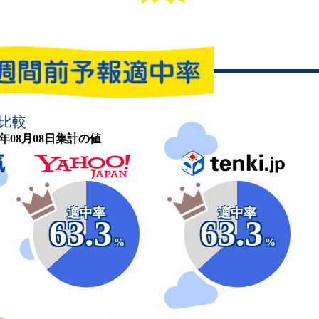
比較
26年08月08日集計の値
適中率
適中率
63.3
63.3
%
%