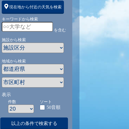
現在地から付近の天気を検索
キーワードから検索
を含む
施設から検索
地域から検索
表示
件数
ソート
50音順
以上の条件で検索する
1
9/1
9/2
9/3
9/4
9/5
9/27