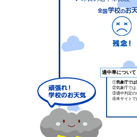
適中率について
①
気象庁では
②気象庁では
③適中判定の
④本サイトで