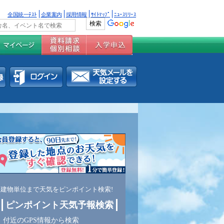
全国統一ﾃｽﾄ
企業案内
採用情報
ｻｲﾄﾏｯﾌﾟ
ﾆｭｰｽﾘﾘｰｽ
建物単位まで天気をピンポイント検索!
ピンポイント天気予報検索
付近のGPS情報から検索