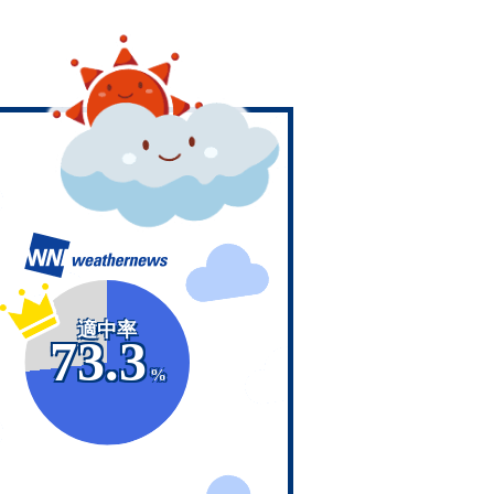
適中率
73.3
%