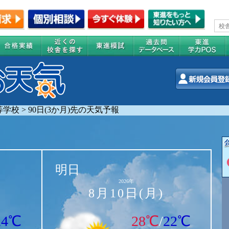
等学校
>
90日(3か月)先の天気予報
明日
2026年
8月10日(月)
24℃
28℃
/
22℃