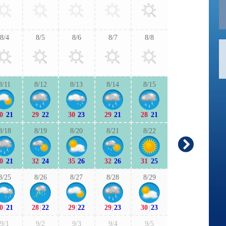
30
|
22
28
|
2
8/4
8/5
8/6
8/7
8/8
9/6
9/7
28
|
21
28
|
2
8/11
8/12
8/13
8/14
8/15
9/13
9/1
0
|
21
29
|
22
30
|
23
29
|
21
28
|
21
28
|
21
28
|
2
8/18
8/19
8/20
8/21
8/22
9/20
9/2
0
|
21
32
|
24
35
|
26
32
|
26
31
|
25
27
|
19
25
|
1
8/25
8/26
8/27
8/28
8/29
9/27
9/2
0
|
21
28
|
22
29
|
22
29
|
23
30
|
23
24
|
19
26
|
2
9/1
9/2
9/3
9/4
9/5