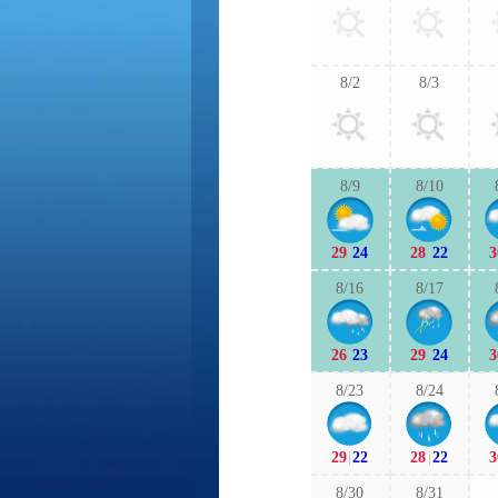
8/2
8/3
8/9
8/10
29
|
24
28
|
22
3
8/16
8/17
26
|
23
29
|
24
3
8/23
8/24
29
|
22
28
|
22
3
8/30
8/31