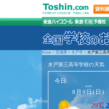
大学受験(大学入試)対策の塾・予備校なら東進
Home
>
茨城県
>
水戸市
>
水戸第三高
水戸第三高等学校の天気
今日
2026年
8月9日(日)
29℃
/