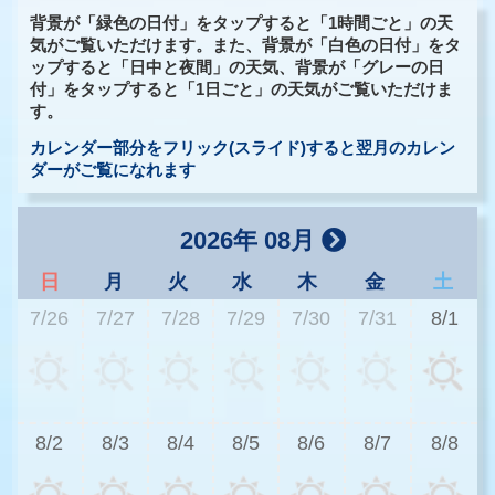
背景が「緑色の日付」をタップすると「1時間ごと」の天
気がご覧いただけます。また、背景が「白色の日付」をタ
ップすると「日中と夜間」の天気、背景が「グレーの日
付」をタップすると「1日ごと」の天気がご覧いただけま
す。
カレンダー部分をフリック(スライド)すると翌月のカレン
ダーがご覧になれます
2026年 08月
日
月
火
水
木
金
土
7/26
7/27
7/28
7/29
7/30
7/31
8/1
3
8/2
8/3
8/4
8/5
8/6
8/7
8/8