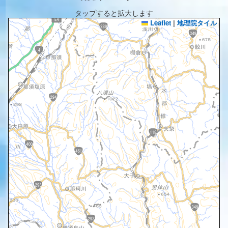
タップすると拡大します
Leaflet
|
地理院タイル