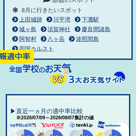
8月に行きたいスポット
上田城跡
川平湾
下灘駅
城ヶ島
須賀神社
慶良間諸島
阿智村
八ヶ岳
波照間島
四国カルスト
▶直近一ヵ月の適中率比較
※2026/07/09～2026/08/07集計の値