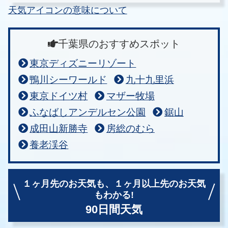
天気アイコンの意味について
千葉県のおすすめスポット
東京ディズニーリゾート
鴨川シーワールド
九十九里浜
東京ドイツ村
マザー牧場
ふなばしアンデルセン公園
鋸山
成田山新勝寺
房総のむら
養老渓谷
１ヶ月先のお天気も、
１ヶ月以上先のお天気
もわかる!
90日間天気