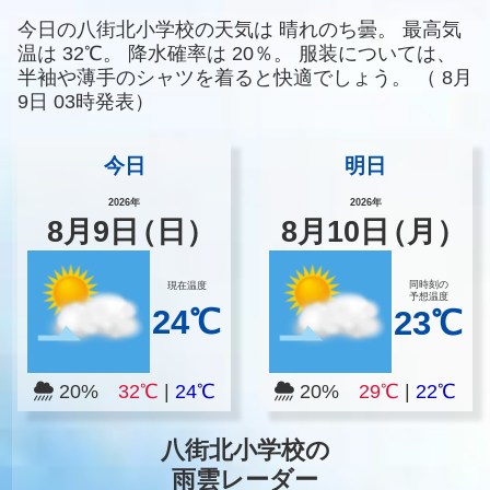
今日の八街北小学校の天気は
晴れのち曇。
最高気
温は
32℃。
降水確率は
20％。
服装については、
半袖や薄手のシャツを着ると快適でしょう。
（
8月
9日 03時発表）
今日
明日
2026年
2026年
8
月
9
日
（日）
8
月
10
日
（月）
同時刻の
現在温度
予想温度
24℃
23℃
20%
32℃
|
24℃
20%
29℃
|
22℃
八街北小学校の
雨雲レーダー