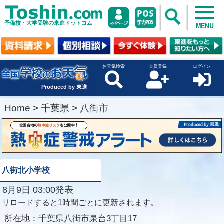
予備校・大学受験の東進ドットコム
MENU
お天気検索
会員登録
ログイン
Produced by 東進
Home
>
千葉県
>
八街市
八街北小学校
8月9日 03:00発表
リロードすると1時間ごとに更新されます。
所在地：
千葉県八街市泉台3丁目17