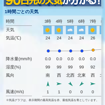
1時間ごとの天気
時間
3時
4時
5時
6時
7時
8
天気
気温(℃)
24
24
24
24
26
2
降水量(mm/h)
0.0
0.0
0.0
0.0
0.0
0
湿度(%)
99
99
99
99
92
8
風向
南
西
北西
北東
西
北
風速(m/s)
1
1
0
0
0
※気温グラフは、表示期間の最高気温を赤、最低気温を青としています。