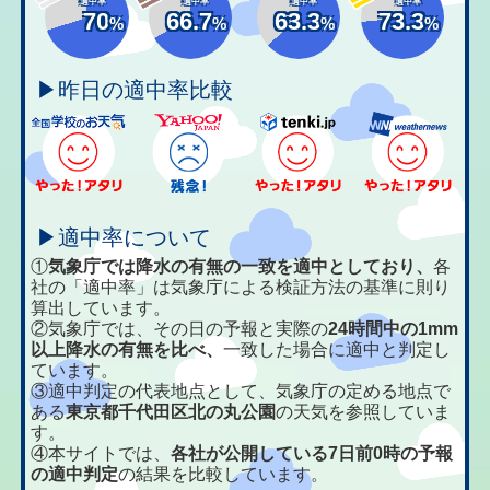
適中率
適中率
適中率
適中率
70
66.7
63.3
73.3
%
%
%
%
▶昨日の適中率比較
▶適中率について
①
気象庁では降水の有無の一致を適中としており、
各
社の「適中率」は気象庁による検証方法の基準に則り
算出しています。
②気象庁では、その日の予報と実際の
24時間中の1mm
以上降水の有無を比べ、
一致した場合に適中と判定し
ています。
③適中判定の代表地点として、気象庁の定める地点で
ある
東京都千代田区北の丸公園
の天気を参照していま
す。
④本サイトでは、
各社が公開している7日前0時の予報
の適中判定
の結果を比較しています。