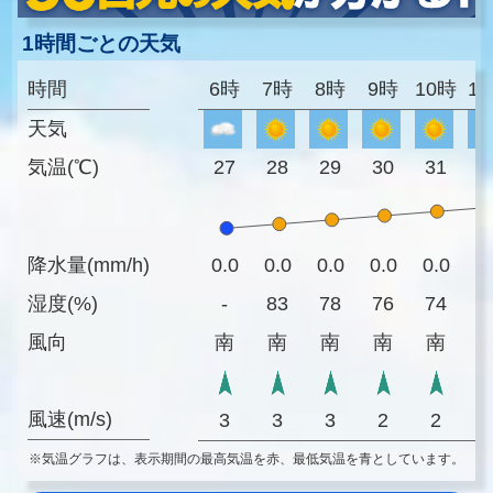
1時間ごとの天気
時間
6時
7時
8時
9時
10時
1
天気
気温(℃)
27
28
29
30
31
3
降水量(mm/h)
0.0
0.0
0.0
0.0
0.0
0
湿度(%)
-
83
78
76
74
7
風向
南
南
南
南
南
風速(m/s)
3
3
3
2
2
※気温グラフは、表示期間の最高気温を赤、最低気温を青としています。