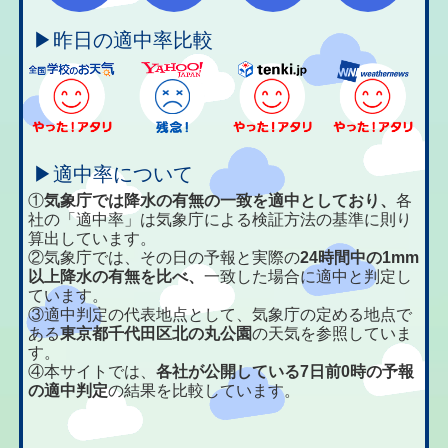
▶昨日の適中率比較
▶適中率について
①
気象庁では降水の有無の一致を適中としており、
各
社の「適中率」は気象庁による検証方法の基準に則り
算出しています。
②気象庁では、その日の予報と実際の
24時間中の1mm
以上降水の有無を比べ、
一致した場合に適中と判定し
ています。
③適中判定の代表地点として、気象庁の定める地点で
ある
東京都千代田区北の丸公園
の天気を参照していま
す。
④本サイトでは、
各社が公開している7日前0時の予報
の適中判定
の結果を比較しています。