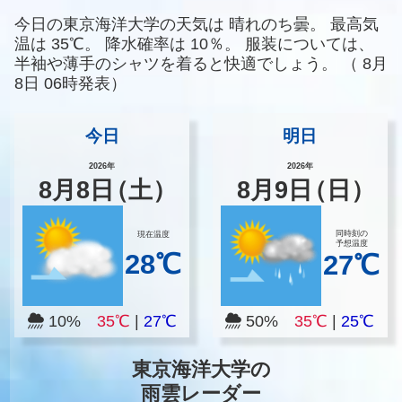
今日の東京海洋大学の天気は
晴れのち曇。
最高気
温は
35℃。
降水確率は
10％。
服装については、
半袖や薄手のシャツを着ると快適でしょう。
（
8月
8日 06時発表）
今日
明日
2026年
2026年
8
月
8
日
（土）
8
月
9
日
（日）
同時刻の
現在温度
予想温度
28℃
27℃
10%
35℃
|
27℃
50%
35℃
|
25℃
東京海洋大学の
雨雲レーダー