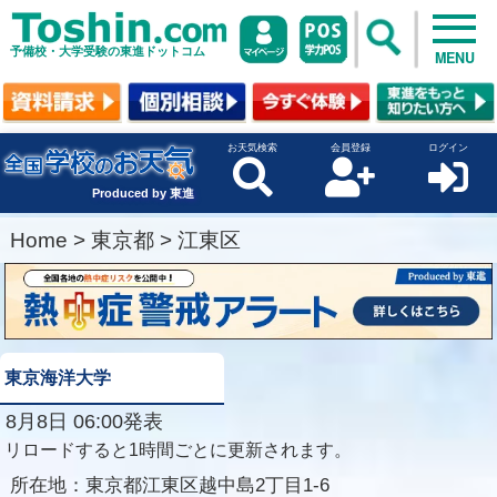
予備校・大学受験の東進ドットコム
MENU
お天気検索
会員登録
ログイン
Produced by 東進
Home
>
東京都
>
江東区
東京海洋大学
8月8日 06:00発表
リロードすると1時間ごとに更新されます。
所在地：
東京都江東区越中島2丁目1-6