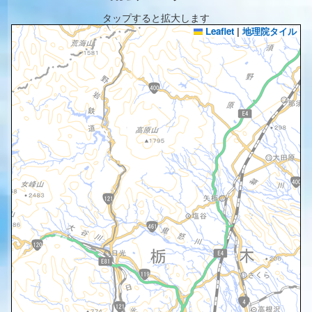
タップすると拡大します
Leaflet
|
地理院タイル