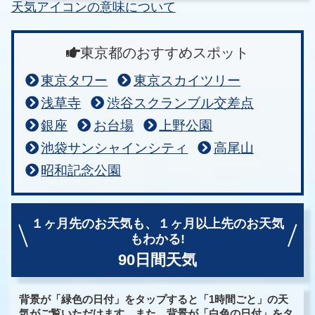
天気アイコンの意味について
東京都のおすすめスポット
東京タワー
東京スカイツリー
浅草寺
渋谷スクランブル交差点
銀座
お台場
上野公園
池袋サンシャインシティ
高尾山
昭和記念公園
１ヶ月先のお天気も、
１ヶ月以上先のお天気
もわかる!
90日間天気
背景が「緑色の日付」をタップすると「1時間ごと」の天
気がご覧いただけます。また、背景が「白色の日付」をタ