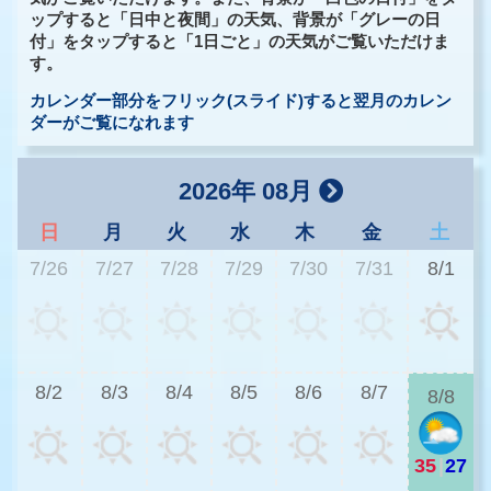
ップすると「日中と夜間」の天気、背景が「グレーの日
付」をタップすると「1日ごと」の天気がご覧いただけま
す。
カレンダー部分をフリック(スライド)すると翌月のカレン
ダーがご覧になれます
2026年 08月
日
月
火
水
木
金
土
7/26
7/27
7/28
7/29
7/30
7/31
8/1
3
8/2
8/3
8/4
8/5
8/6
8/7
8/8
35
|
27
3