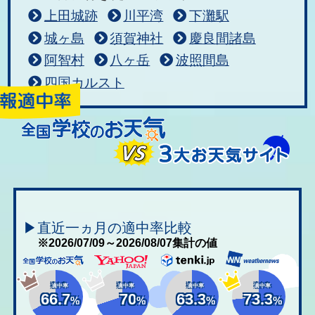
上田城跡
川平湾
下灘駅
城ヶ島
須賀神社
慶良間諸島
阿智村
八ヶ岳
波照間島
四国カルスト
▶直近一ヵ月の適中率比較
※2026/07/09～2026/08/07集計の値
適中率
適中率
適中率
適中率
66.7
70
63.3
73.3
%
%
%
%