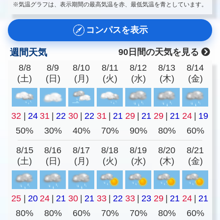
※気温グラフは、表示期間の最高気温を赤、最低気温を青としています。
コンパスを表示
週間天気
90日間の天気を見る
8/8
8/9
8/10
8/11
8/12
8/13
8/14
(土)
(日)
(月)
(火)
(水)
(木)
(金)
32
|
24
31
|
22
30
|
22
31
|
21
29
|
21
29
|
21
24
|
19
50%
30%
40%
70%
90%
80%
60%
8/15
8/16
8/17
8/18
8/19
8/20
8/21
(土)
(日)
(月)
(火)
(水)
(木)
(金)
25
|
20
24
|
21
30
|
21
33
|
22
33
|
23
29
|
21
24
|
21
80%
80%
60%
70%
70%
80%
60%