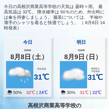
今日の高根沢商業高等学校の天気は
曇時々雨。
最
高気温は
32℃。
降水確率は
50％のため、外出時に
は傘を持参しましょう。
服装については、
半袖や
薄手のシャツを着ると快適でしょう。
（
8月8日 14
時発表）
今日
明日
2026年
2026年
8
月
8
日
（土）
8
月
9
日
（日）
同時刻の
現在温度
予想温度
31℃
31℃
50%
32℃
|
24℃
30%
31℃
|
22℃
高根沢商業高等学校の