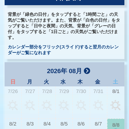
背景が「緑色の日付」をタップすると「1時間ごと」の天
気がご覧いただけます。また、背景が「白色の日付」をタ
ップすると「日中と夜間」の天気、背景が「グレーの日
付」をタップすると「1日ごと」の天気がご覧いただけま
す。
カレンダー部分をフリック(スライド)すると翌月のカレン
ダーがご覧になれます
2026年 08月
日
月
火
水
木
金
土
7/26
7/27
7/28
7/29
7/30
7/31
8/1
2
8/2
8/3
8/4
8/5
8/6
8/7
8/8