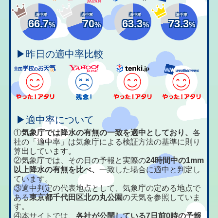
適中率
適中率
適中率
適中率
66.7
70
63.3
73.3
%
%
%
%
▶昨日の適中率比較
▶適中率について
①
気象庁では降水の有無の一致を適中としており、
各
社の「適中率」は気象庁による検証方法の基準に則り
算出しています。
②気象庁では、その日の予報と実際の
24時間中の1mm
以上降水の有無を比べ、
一致した場合に適中と判定し
ています。
③適中判定の代表地点として、気象庁の定める地点で
ある
東京都千代田区北の丸公園
の天気を参照していま
す。
④本サイトでは、
各社が公開している7日前0時の予報