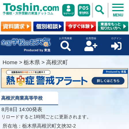
予備校・大学受験の東進ドットコム
MENU
お天気検索
会員登録
ログイン
Produced by 東進
Home
>
栃木県
>
高根沢町
高根沢商業高等学校
8月8日 14:00発表
リロードすると1時間ごとに更新されます。
所在地：
栃木県高根沢町文挾32-2