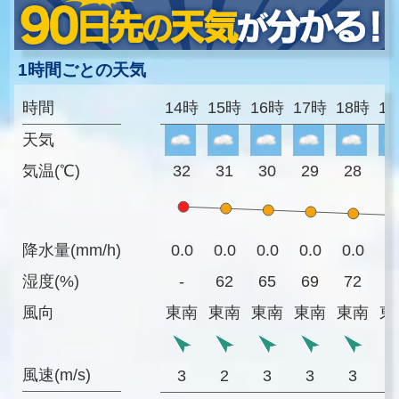
1時間ごとの天気
時間
14時
15時
16時
17時
18時
1
天気
気温(℃)
32
31
30
29
28
2
降水量(mm/h)
0.0
0.0
0.0
0.0
0.0
0
湿度(%)
-
62
65
69
72
7
風向
東南
東南
東南
東南
東南
東
風速(m/s)
3
2
3
3
3