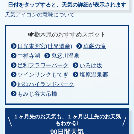
日付をタップすると、天気の詳細が表示されます
天気アイコンの意味について
栃木県のおすすめスポット
日光東照宮(世界遺産)
華厳の滝
中禅寺湖
鬼怒川温泉
足利フラワーパーク
いろは坂
ツインリンクもてぎ
塩原温泉郷
那須ハイランドパーク
もみじ谷大吊橋
１ヶ月先のお天気も、
１ヶ月以上先のお天気
もわかる!
90日間天気