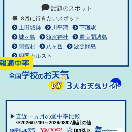
話題のスポット
8月に行きたいスポット
上田城跡
川平湾
下灘駅
城ヶ島
須賀神社
慶良間諸島
阿智村
八ヶ岳
波照間島
四国カルスト
▶直近一ヵ月の適中率比較
※2026/07/09～2026/08/07集計の値