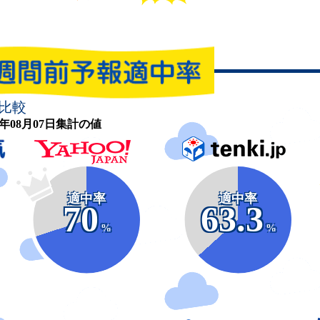
比較
26年08月07日集計の値
適中率
適中率
70
63.3
%
%