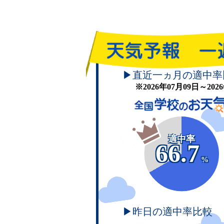
▶直近一ヵ月の適中率
※2026年07月09日～20
適中率
66.7
%
▶昨日の適中率比較