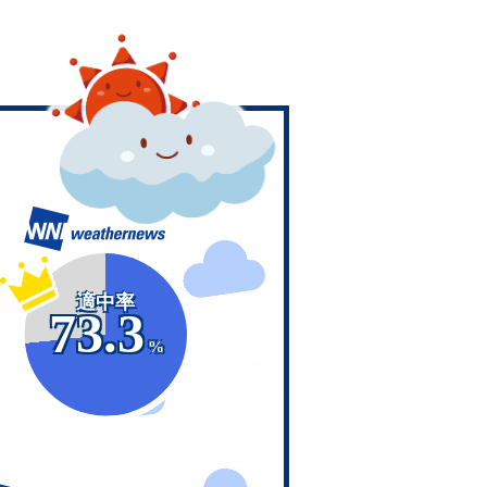
適中率
73.3
%