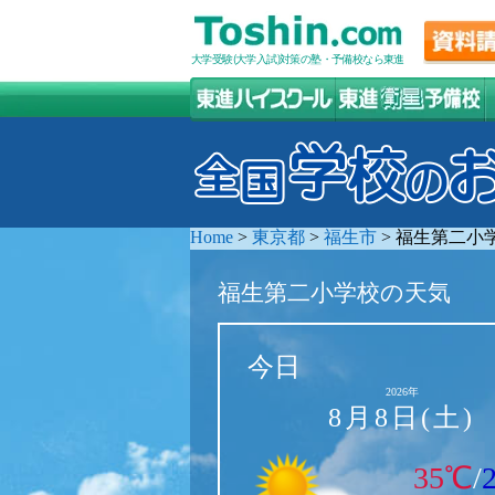
大学受験(大学入試)対策の塾・予備校なら東進
Home
>
東京都
>
福生市
>
福生第二小
福生第二小学校の天気
今日
2026年
8月8日(土)
35℃
/