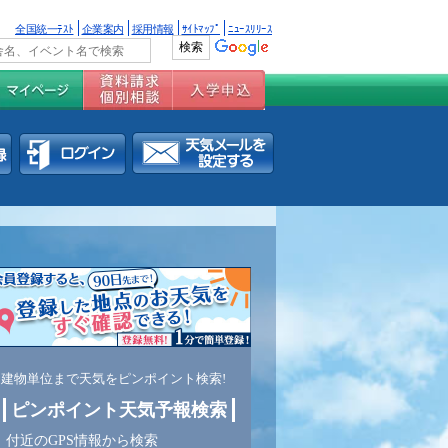
全国統一ﾃｽﾄ
企業案内
採用情報
ｻｲﾄﾏｯﾌﾟ
ﾆｭｰｽﾘﾘｰｽ
建物単位まで天気をピンポイント検索!
ピンポイント天気予報検索
付近のGPS情報から検索