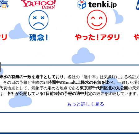
降水の有無の一致を適中としており、
各社の「適中率」は気象庁による検証
、その日の予報と実際の
24時間中の1mm以上降水の有無を比べ、
一致した場
代表地点として、気象庁の定める地点である
東京都千代田区北の丸公園
の天
は、
各社が公開している7日前0時の予報の適中判定
の結果を比較しています
もっと詳しく見る