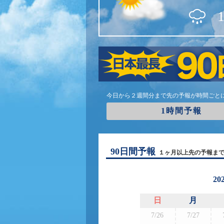
今日から２週間分まで先の予報が時間ごと
1時間予報
90日間予報
１ヶ月以上先の予報ま
20
日
月
7/26
7/27