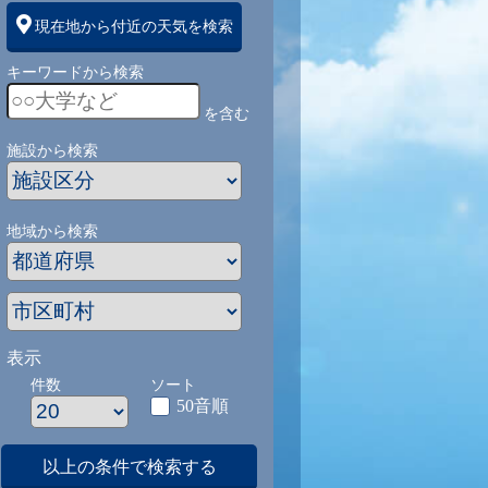
現在地から付近の天気を検索
キーワードから検索
を含む
施設から検索
地域から検索
表示
件数
ソート
50音順
以上の条件で検索する
1
9/1
9/2
9/3
9/4
9/5
9/27