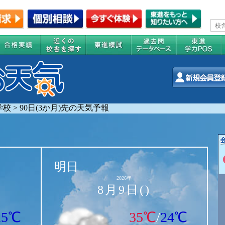
学校
>
90日(3か月)先の天気予報
明日
2026年
8月9日()
25℃
35℃
/
24℃