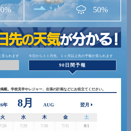
10%
50%
に見られます
今日から１ヶ月先、１ヶ月以上先の予報が見られます
90日間予報
で掲載。学校見学やレジャー、出張の計画などにお役立てください。
8月
26年
AUG
翌月
火
水
木
金
土
7/28
7/29
7/30
7/31
8/1
8/30
8/3