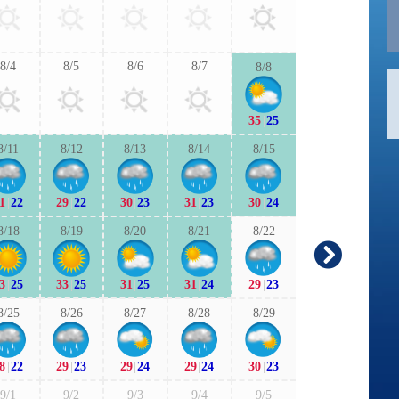
30
|
23
27
|
2
8/4
8/5
8/6
8/7
8/8
9/6
9/7
35
|
25
28
|
22
29
|
2
8/11
8/12
8/13
8/14
8/15
9/13
9/1
1
|
22
29
|
22
30
|
23
31
|
23
30
|
24
28
|
22
26
|
1
8/18
8/19
8/20
8/21
8/22
9/20
9/2
3
|
25
33
|
25
31
|
25
31
|
24
29
|
23
26
|
18
25
|
1
8/25
8/26
8/27
8/28
8/29
9/27
9/2
8
|
22
29
|
23
29
|
24
29
|
24
30
|
23
25
|
19
27
|
2
9/1
9/2
9/3
9/4
9/5