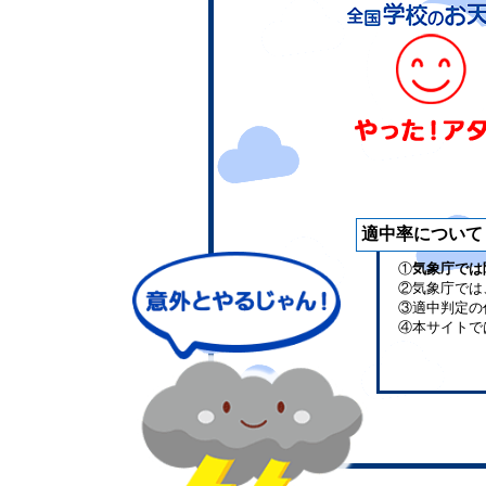
適中率について
①
気象庁では
②気象庁では
③適中判定の
④本サイトで