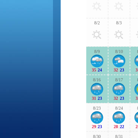
8/2
8/3
8/9
8/10
35
|
24
32
|
23
3
8/16
8/17
31
|
23
32
|
23
3
8/23
8/24
29
|
23
28
|
22
2
8/30
8/31