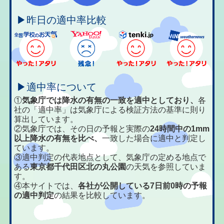
▶昨日の適中率比較
▶適中率について
①
気象庁では降水の有無の一致を適中としており、
各
社の「適中率」は気象庁による検証方法の基準に則り
算出しています。
②気象庁では、その日の予報と実際の
24時間中の1mm
以上降水の有無を比べ、
一致した場合に適中と判定し
ています。
③適中判定の代表地点として、気象庁の定める地点で
ある
東京都千代田区北の丸公園
の天気を参照していま
す。
④本サイトでは、
各社が公開している7日前0時の予報
の適中判定
の結果を比較しています。