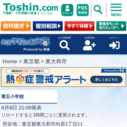
予備校・大学受験の東進ドットコム
MENU
お天気検索
会員登録
ログイン
Produced by 東進
Home
>
東京都
>
東大和市
第五小学校
8月8日 21:00発表
リロードすると1時間ごとに更新されます。
所在地：
東京都東大和市向原1丁目11