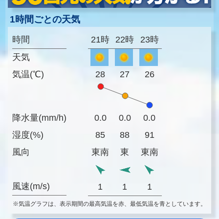
1時間ごとの天気
時間
21時
22時
23時
天気
気温(℃)
28
27
26
降水量(mm/h)
0.0
0.0
0.0
湿度(%)
85
88
91
風向
東南
東
東南
風速(m/s)
1
1
1
※気温グラフは、表示期間の最高気温を赤、最低気温を青としています。