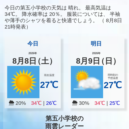
今日の第五小学校の天気は
晴れ。
最高気温は
34℃。
降水確率は
20％。
服装については、
半袖
や薄手のシャツを着ると快適でしょう。
（
8月8日
21時発表）
今日
明日
2026年
2026年
8
月
8
日
（土）
8
月
9
日
（日）
同時刻の
現在温度
予想温度
27℃
27℃
20%
34℃
|
26℃
30%
34℃
|
25℃
第五小学校の
雨雲レーダー