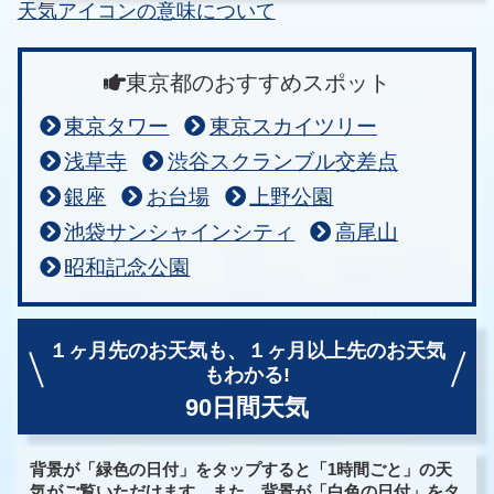
天気アイコンの意味について
東京都のおすすめスポット
東京タワー
東京スカイツリー
浅草寺
渋谷スクランブル交差点
銀座
お台場
上野公園
池袋サンシャインシティ
高尾山
昭和記念公園
１ヶ月先のお天気も、
１ヶ月以上先のお天気
もわかる!
90日間天気
背景が「緑色の日付」をタップすると「1時間ごと」の天
気がご覧いただけます。また、背景が「白色の日付」をタ