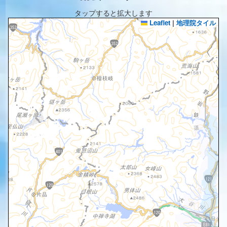
タップすると拡大します
Leaflet
|
地理院タイル