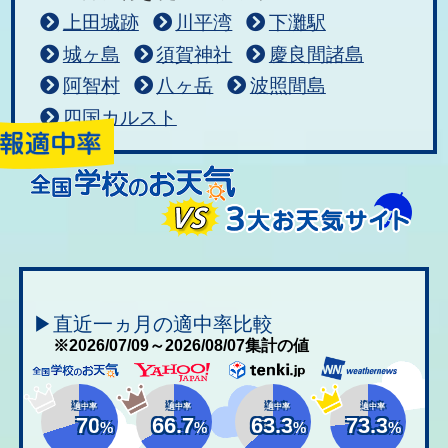
上田城跡
川平湾
下灘駅
城ヶ島
須賀神社
慶良間諸島
阿智村
八ヶ岳
波照間島
四国カルスト
▶直近一ヵ月の適中率比較
※2026/07/09～2026/08/07集計の値
適中率
適中率
適中率
適中率
70
66.7
63.3
73.3
%
%
%
%