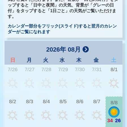
ップすると「日中と夜間」の天気、背景が「グレーの日
付」をタップすると「1日ごと」の天気がご覧いただけま
す。
カレンダー部分をフリック(スライド)すると翌月のカレン
ダーがご覧になれます
2026年 08月
日
月
火
水
木
金
土
7/26
7/27
7/28
7/29
7/30
7/31
8/1
3
8/2
8/3
8/4
8/5
8/6
8/7
8/8
34
|
26
2