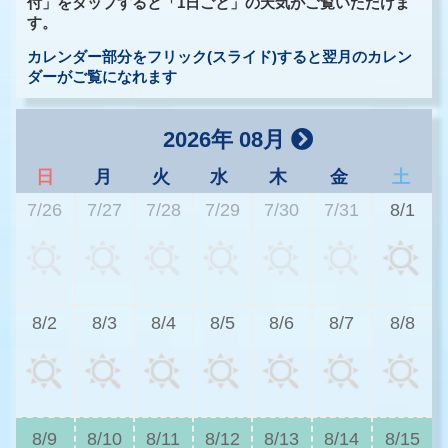
付」をタップすると「1日ごと」の天気がご覧いただけま
す。
カレンダー部分をフリック(スライド)すると翌月のカレン
ダーがご覧になれます
2026年 08月
日
月
火
水
木
金
土
7/26
7/27
7/28
7/29
7/30
7/31
8/1
3
8/2
8/3
8/4
8/5
8/6
8/7
8/8
2
8/9
8/10
8/11
8/12
8/13
8/14
8/15