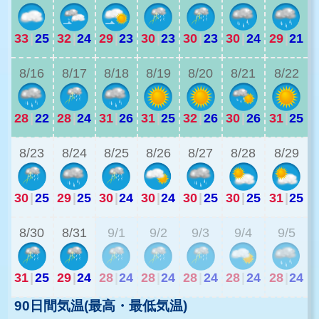
33
|
25
32
|
24
29
|
23
30
|
23
30
|
23
30
|
24
29
|
21
2
8/16
8/17
8/18
8/19
8/20
8/21
8/22
28
|
22
28
|
24
31
|
26
31
|
25
32
|
26
30
|
26
31
|
25
2
8/23
8/24
8/25
8/26
8/27
8/28
8/29
30
|
25
29
|
25
30
|
24
30
|
24
30
|
25
30
|
25
31
|
25
2
8/30
8/31
9/1
9/2
9/3
9/4
9/5
31
|
25
29
|
24
28
|
24
28
|
24
28
|
24
28
|
24
28
|
24
90日間気温(最高・最低気温)