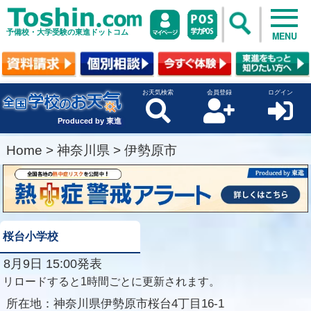
予備校・大学受験の東進ドットコム
MENU
お天気検索
会員登録
ログイン
Produced by 東進
Home
>
神奈川県
>
伊勢原市
桜台小学校
8月9日 15:00発表
リロードすると1時間ごとに更新されます。
所在地：
神奈川県伊勢原市桜台4丁目16-1