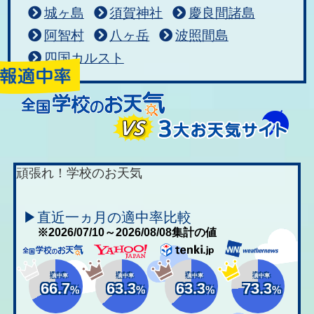
城ヶ島
須賀神社
慶良間諸島
阿智村
八ヶ岳
波照間島
四国カルスト
頑張れ！学校のお天気
▶直近一ヵ月の適中率比較
※2026/07/10～2026/08/08集計の値
適中率
適中率
適中率
適中率
66.7
63.3
63.3
73.3
%
%
%
%