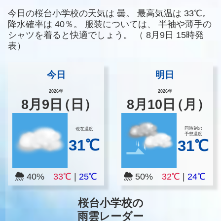
今日の桜台小学校の天気は
曇。
最高気温は
33℃。
降水確率は
40％。
服装については、
半袖や薄手の
シャツを着ると快適でしょう。
（
8月9日 15時発
表）
今日
明日
2026年
2026年
8
月
9
日
（日）
8
月
10
日
（月）
同時刻の
現在温度
予想温度
31℃
31℃
40%
33℃
|
25℃
50%
32℃
|
24℃
桜台小学校の
雨雲レーダー