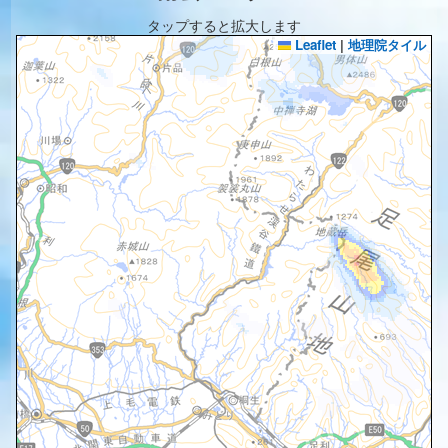
タップすると拡大します
Leaflet
|
地理院タイル