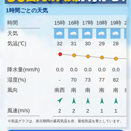
1時間ごとの天気
時間
15時
16時
17時
18時
19時
2
天気
気温(℃)
32
31
30
29
28
2
降水量(mm/h)
0.0
0.0
0.0
0.0
0.0
0
湿度(%)
-
70
73
77
82
8
風向
南西
南
南
南
南
南
風速(m/s)
2
2
2
1
1
※気温グラフは、表示期間の最高気温を赤、最低気温を青としています。