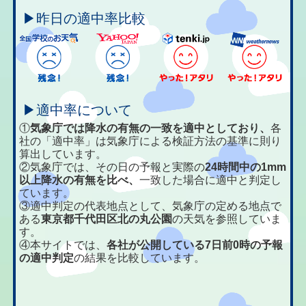
▶昨日の適中率比較
▶適中率について
①
気象庁では降水の有無の一致を適中としており、
各
社の「適中率」は気象庁による検証方法の基準に則り
算出しています。
②気象庁では、その日の予報と実際の
24時間中の1mm
以上降水の有無を比べ、
一致した場合に適中と判定し
ています。
③適中判定の代表地点として、気象庁の定める地点で
ある
東京都千代田区北の丸公園
の天気を参照していま
す。
④本サイトでは、
各社が公開している7日前0時の予報
の適中判定
の結果を比較しています。