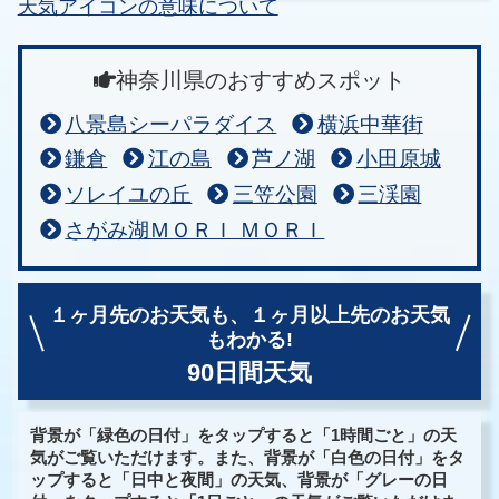
天気アイコンの意味について
神奈川県のおすすめスポット
八景島シーパラダイス
横浜中華街
鎌倉
江の島
芦ノ湖
小田原城
ソレイユの丘
三笠公園
三渓園
さがみ湖ＭＯＲＩ ＭＯＲＩ
１ヶ月先のお天気も、
１ヶ月以上先のお天気
もわかる!
90日間天気
背景が「緑色の日付」をタップすると「1時間ごと」の天
気がご覧いただけます。また、背景が「白色の日付」をタ
ップすると「日中と夜間」の天気、背景が「グレーの日