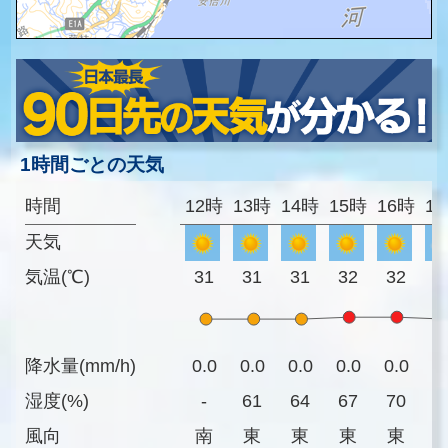
1時間ごとの天気
時間
12時
13時
14時
15時
16時
1
天気
気温(℃)
31
31
31
32
32
3
降水量(mm/h)
0.0
0.0
0.0
0.0
0.0
0
湿度(%)
-
61
64
67
70
7
風向
南
東
東
東
東