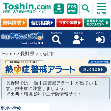
予備校・大学受験の東進ドットコム
MENU
お天気検索
会員登録
ログイン
Produced by 東進
Home
>
長野県
>
小諸市
長野県では、 熱中症警戒アラート が出ていま
す。熱中症に注意しましょう。
※出典：環境省熱中症予防情報サイト
野岸小学校