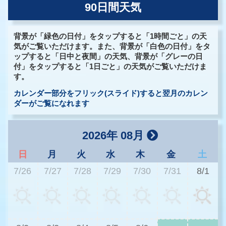
90日間天気
背景が「緑色の日付」をタップすると「1時間ごと」の天
気がご覧いただけます。また、背景が「白色の日付」をタ
ップすると「日中と夜間」の天気、背景が「グレーの日
付」をタップすると「1日ごと」の天気がご覧いただけま
す。
カレンダー部分をフリック(スライド)すると翌月のカレン
ダーがご覧になれます
2026年 08月
日
月
火
水
木
金
土
7/26
7/27
7/28
7/29
7/30
7/31
8/1
2