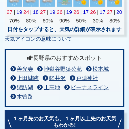
27
|
19
24
|
18
27
|
19
26
|
19
26
|
17
26
|
17
27
|
20
70%
80%
60%
90%
50%
30%
80%
日付をタップすると、天気の詳細が表示されます
天気アイコンの意味について
長野県のおすすめスポット
善光寺
地獄谷野猿公苑
松本城
上田城跡
軽井沢
戸隠神社
諏訪湖
上高地
ビーナスライン
木曽路
１ヶ月先のお天気も、
１ヶ月以上先のお天気
もわかる!