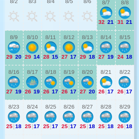
8/2
8/3
8/4
8/5
8/6
8/7
8/8
32
|
21
31
|
21
2
8/9
8/10
8/11
8/12
8/13
8/14
8/15
29
|
20
29
|
14
28
|
15
27
|
17
29
|
18
27
|
19
24
|
18
2
8/16
8/17
8/18
8/19
8/20
8/21
8/22
27
|
19
26
|
19
26
|
17
26
|
17
27
|
20
26
|
17
26
|
17
2
8/23
8/24
8/25
8/26
8/27
8/28
8/29
25
|
18
25
|
17
25
|
17
25
|
17
25
|
18
25
|
18
26
|
18
2