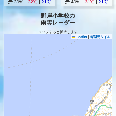
30%
32℃
|
21℃
40%
31℃
|
21℃
野岸小学校の
雨雲レーダー
タップすると拡大します
Leaflet
|
地理院タイル