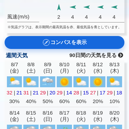
風速(m/s)
2
4
4
4
4
※気温グラフは、表示期間の最高気温を赤、最低気温を青としています。
コンパスを表示
週間天気
90日間の天気を見る
8/7
8/8
8/9
8/10
8/11
8/12
8/13
(金)
(土)
(日)
(月)
(火)
(水)
(木)
32
|
21
31
|
21
29
|
20
29
|
14
28
|
15
27
|
17
29
|
18
30%
40%
50%
60%
60%
20%
10%
8/14
8/15
8/16
8/17
8/18
8/19
8/20
(金)
(土)
(日)
(月)
(火)
(水)
(木)