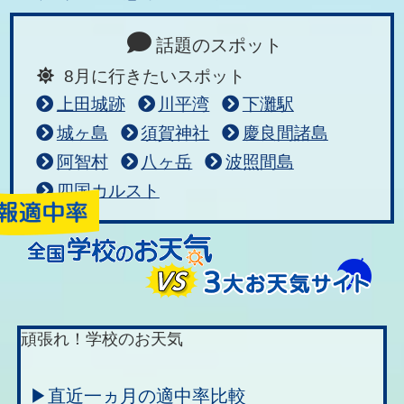
話題のスポット
8月に行きたいスポット
上田城跡
川平湾
下灘駅
城ヶ島
須賀神社
慶良間諸島
阿智村
八ヶ岳
波照間島
四国カルスト
頑張れ！学校のお天気
▶直近一ヵ月の適中率比較