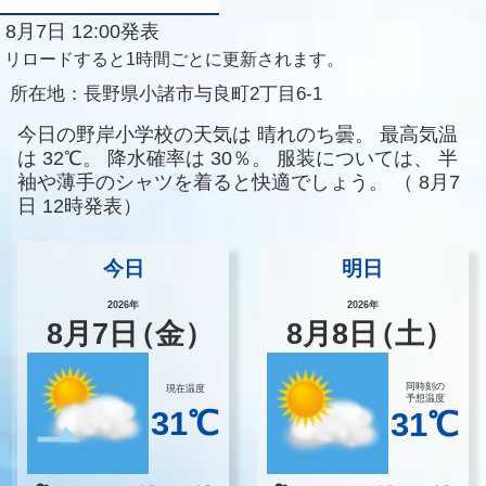
8月7日 12:00発表
リロードすると1時間ごとに更新されます。
所在地：
長野県小諸市与良町2丁目6-1
今日の野岸小学校の天気は
晴れのち曇。
最高気温
は
32℃。
降水確率は
30％。
服装については、
半
袖や薄手のシャツを着ると快適でしょう。
（
8月7
日 12時発表）
今日
明日
2026年
2026年
8
月
7
日
（金）
8
月
8
日
（土）
同時刻の
現在温度
予想温度
31℃
31℃