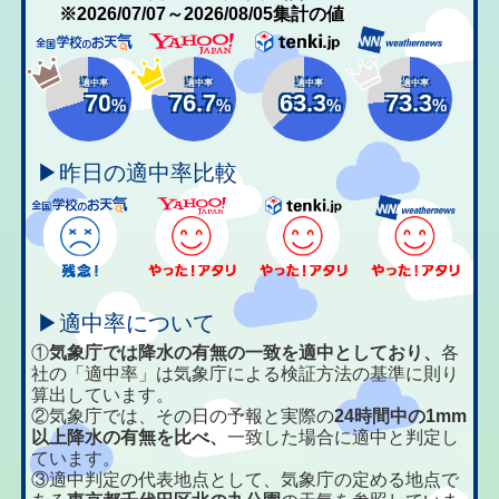
※2026/07/07～2026/08/05集計の値
適中率
適中率
適中率
適中率
70
76.7
63.3
73.3
%
%
%
%
▶昨日の適中率比較
▶適中率について
①
気象庁では降水の有無の一致を適中としており、
各
社の「適中率」は気象庁による検証方法の基準に則り
算出しています。
②気象庁では、その日の予報と実際の
24時間中の1mm
以上降水の有無を比べ、
一致した場合に適中と判定し
ています。
③適中判定の代表地点として、気象庁の定める地点で