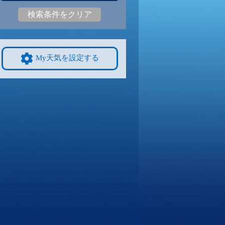
検索条件をクリア
4
29
|
23
31
|
22
30
|
24
29
|
23
30
|
23
28
|
22
9/8
9/9
9/10
9/11
9/12
10/4
My天気を設定する
3
31
|
23
31
|
22
31
|
23
30
|
23
30
|
22
25
|
20
4
9/15
9/16
9/17
9/18
9/19
10/11
9
28
|
18
27
|
18
28
|
18
28
|
18
29
|
18
25
|
20
1
9/22
9/23
9/24
9/25
9/26
10/18
9
27
|
22
28
|
22
27
|
22
27
|
22
28
|
22
22
|
17
8
9/29
9/30
10/1
10/2
10/3
10/25
2
27
|
21
28
|
22
27
|
21
27
|
21
27
|
21
20
|
14