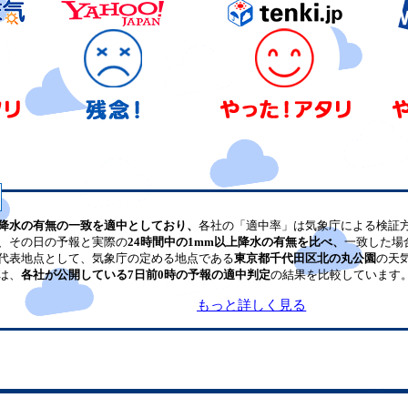
降水の有無の一致を適中としており、
各社の「適中率」は気象庁による検証
、その日の予報と実際の
24時間中の1mm以上降水の有無を比べ、
一致した場
代表地点として、気象庁の定める地点である
東京都千代田区北の丸公園
の天
は、
各社が公開している7日前0時の予報の適中判定
の結果を比較しています
もっと詳しく見る