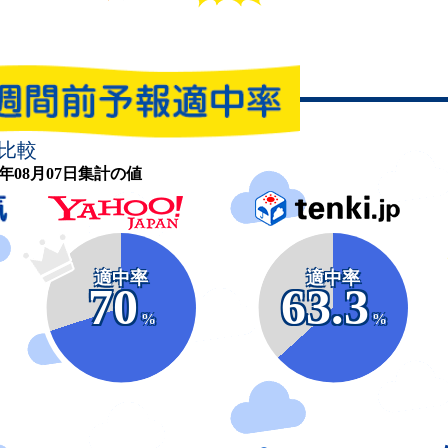
比較
26年08月07日集計の値
適中率
適中率
70
63.3
%
%