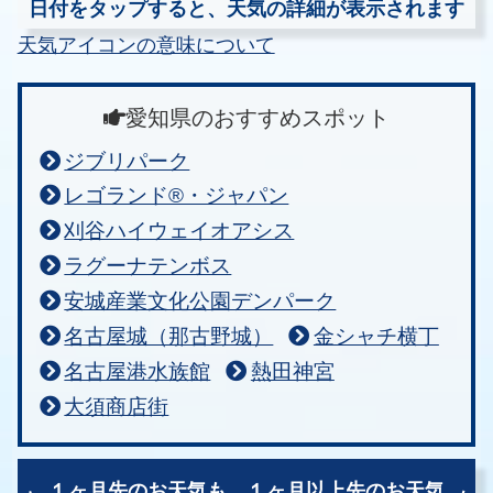
日付をタップすると、天気の詳細が表示されます
天気アイコンの意味について
愛知県のおすすめスポット
ジブリパーク
レゴランド®・ジャパン
刈谷ハイウェイオアシス
ラグーナテンボス
安城産業文化公園デンパーク
名古屋城（那古野城）
金シャチ横丁
名古屋港水族館
熱田神宮
大須商店街
１ヶ月先のお天気も、
１ヶ月以上先のお天気