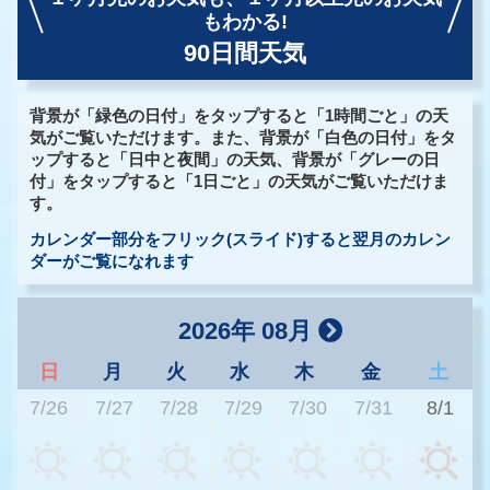
もわかる!
90日間天気
背景が「緑色の日付」をタップすると「1時間ごと」の天
気がご覧いただけます。また、背景が「白色の日付」をタ
ップすると「日中と夜間」の天気、背景が「グレーの日
付」をタップすると「1日ごと」の天気がご覧いただけま
す。
カレンダー部分をフリック(スライド)すると翌月のカレン
ダーがご覧になれます
2026年 08月
日
月
火
水
木
金
土
7/26
7/27
7/28
7/29
7/30
7/31
8/1
2