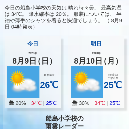
今日の船島小学校の天気は
晴れ時々曇。
最高気温
は
34℃。
降水確率は
20％。
服装については、
半
袖や薄手のシャツを着ると快適でしょう。
（
8月9
日 04時発表）
今日
明日
2026年
2026年
8
月
9
日
（日）
8
月
10
日
（月）
同時刻の
現在温度
予想温度
26℃
25℃
20%
34℃
|
25℃
30%
34℃
|
25℃
船島小学校の
雨雲レーダー