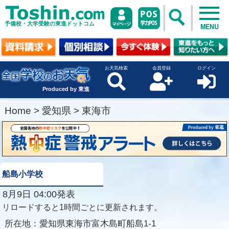
予備校・大学受験の東進ドットコム
MENU
お天気検索
会員登録
ログイン
Produced by 東進
Home
>
愛知県
>
東海市
船島小学校
8月9日 04:00発表
リロードすると1時間ごとに更新されます。
所在地：
愛知県東海市富木島町船島1-1