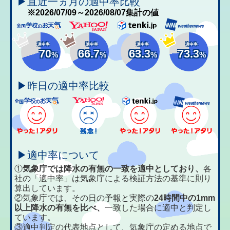
▶直近一ヵ月の適中率比較
※2026/07/09～2026/08/07集計の値
適中率
適中率
適中率
適中率
70
66.7
63.3
73.3
%
%
%
%
▶昨日の適中率比較
▶適中率について
①
気象庁では降水の有無の一致を適中としており、
各
社の「適中率」は気象庁による検証方法の基準に則り
算出しています。
②気象庁では、その日の予報と実際の
24時間中の1mm
以上降水の有無を比べ、
一致した場合に適中と判定し
ています。
③適中判定の代表地点として、気象庁の定める地点で