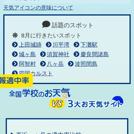
天気アイコンの意味について
話題のスポット
8月に行きたいスポット
上田城跡
川平湾
下灘駅
城ヶ島
須賀神社
慶良間諸島
阿智村
八ヶ岳
波照間島
四国カルスト