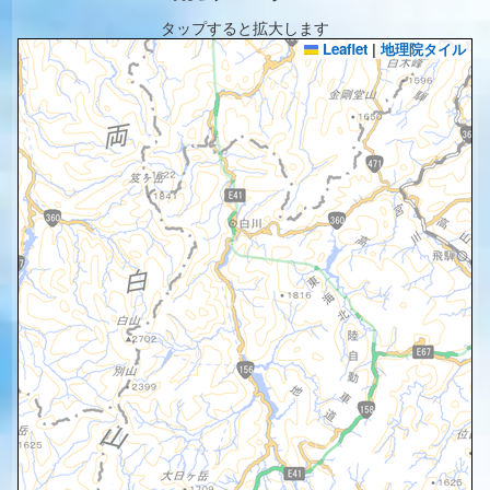
タップすると拡大します
Leaflet
|
地理院タイル