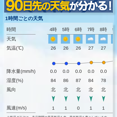
1時間ごとの天気
時間
4時
5時
6時
7時
8時
9
天気
気温(℃)
26
26
26
27
27
2
降水量(mm/h)
0.0
0.0
0.0
0.0
0.0
0
湿度(%)
84
86
87
84
78
6
風向
北
北
北
北
北
風速(m/s)
1
1
0
1
1