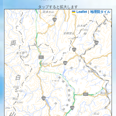
タップすると拡大します
Leaflet
|
地理院タイル