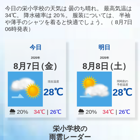
今日の栄小学校の天気は
曇のち晴れ。
最高気温は
34℃。
降水確率は
20％。
服装については、
半袖
や薄手のシャツを着ると快適でしょう。
（
8月7日
06時発表）
今日
明日
2026年
2026年
8
月
7
日
（金）
8
月
8
日
（土）
同時刻の
現在温度
予想温度
28℃
28℃
20%
34℃
|
26℃
20%
34℃
|
26℃
栄小学校の
雨雲レーダー