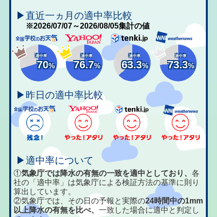
▶直近一ヵ月の適中率比較
※2026/07/07～2026/08/05集計の値
適中率
適中率
適中率
適中率
70
76.7
63.3
73.3
%
%
%
%
▶昨日の適中率比較
▶適中率について
①
気象庁では降水の有無の一致を適中としており、
各
社の「適中率」は気象庁による検証方法の基準に則り
算出しています。
②気象庁では、その日の予報と実際の
24時間中の1mm
以上降水の有無を比べ、
一致した場合に適中と判定し