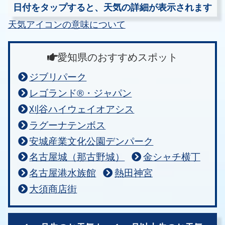
日付をタップすると、天気の詳細が表示されます
天気アイコンの意味について
愛知県のおすすめスポット
ジブリパーク
レゴランド®・ジャパン
刈谷ハイウェイオアシス
ラグーナテンボス
安城産業文化公園デンパーク
名古屋城（那古野城）
金シャチ横丁
名古屋港水族館
熱田神宮
大須商店街