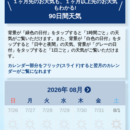
１ヶ月先のお天気も、
１ヶ月以上先のお天気
もわかる!
90日間天気
背景が「緑色の日付」をタップすると「1時間ごと」の天
気がご覧いただけます。また、背景が「白色の日付」をタ
ップすると「日中と夜間」の天気、背景が「グレーの日
付」をタップすると「1日ごと」の天気がご覧いただけま
す。
カレンダー部分をフリック(スライド)すると翌月のカレン
ダーがご覧になれます
2026年 08月
日
月
火
水
木
金
土
7/26
7/27
7/28
7/29
7/30
7/31
8/1
3