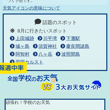
づく予想です。
天気アイコンの意味について
話題のスポット
8月に行きたいスポット
上田城跡
川平湾
下灘駅
城ヶ島
須賀神社
慶良間諸島
阿智村
八ヶ岳
波照間島
四国カルスト
頑張れ！学校のお天気