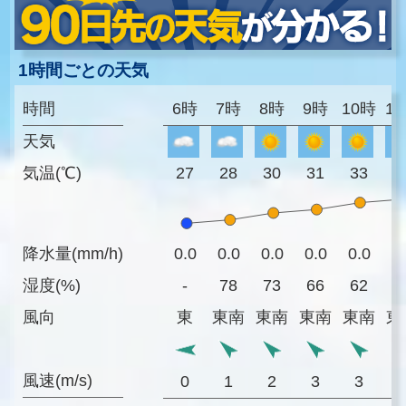
1時間ごとの天気
時間
6時
7時
8時
9時
10時
1
天気
気温(℃)
27
28
30
31
33
3
降水量(mm/h)
0.0
0.0
0.0
0.0
0.0
0
湿度(%)
-
78
73
66
62
6
風向
東
東南
東南
東南
東南
東
風速(m/s)
0
1
2
3
3