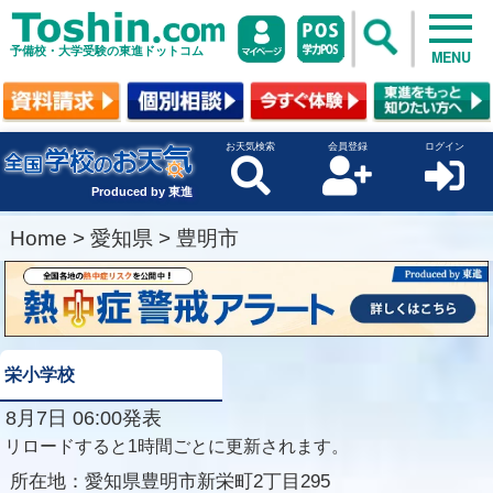
予備校・大学受験の東進ドットコム
MENU
お天気検索
会員登録
ログイン
Produced by 東進
Home
>
愛知県
>
豊明市
栄小学校
8月7日 06:00発表
リロードすると1時間ごとに更新されます。
所在地：
愛知県豊明市新栄町2丁目295