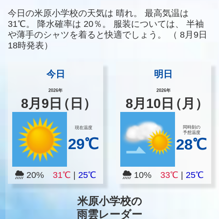
今日の米原小学校の天気は
晴れ。
最高気温は
31℃。
降水確率は
20％。
服装については、
半袖
や薄手のシャツを着ると快適でしょう。
（
8月9日
18時発表）
今日
明日
2026年
2026年
8
月
9
日
（日）
8
月
10
日
（月）
同時刻の
現在温度
予想温度
29℃
28℃
20%
31℃
|
25℃
10%
33℃
|
25℃
米原小学校の
雨雲レーダー