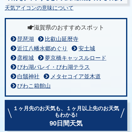
天気アイコンの意味について
滋賀県のおすすめスポット
琵琶湖
比叡山延暦寺
近江八幡水郷めぐり
安土城
彦根城
夢京橋キャッスルロード
びわ湖バレイ・びわ湖テラス
白鬚神社
メタセコイア並木道
びわこ箱館山
１ヶ月先のお天気も、
１ヶ月以上先のお天気
もわかる!
90日間天気