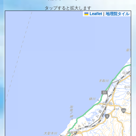
タップすると拡大します
Leaflet
|
地理院タイル