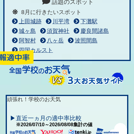
話題のスポット
8月に行きたいスポット
上田城跡
川平湾
下灘駅
城ヶ島
須賀神社
慶良間諸島
阿智村
八ヶ岳
波照間島
四国カルスト
頑張れ！学校のお天気
▶直近一ヵ月の適中率比較
※2026/07/10～2026/08/08集計の値