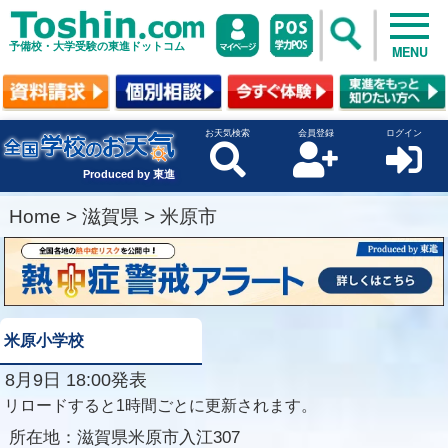
予備校・大学受験の東進ドットコム
MENU
お天気検索
会員登録
ログイン
Produced by 東進
Home
>
滋賀県
>
米原市
米原小学校
8月9日 18:00発表
リロードすると1時間ごとに更新されます。
所在地：
滋賀県米原市入江307