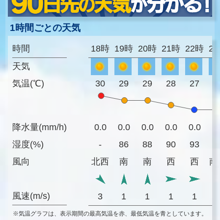
1時間ごとの天気
時間
18時
19時
20時
21時
22時
2
天気
気温(℃)
30
29
29
28
27
2
降水量(mm/h)
0.0
0.0
0.0
0.0
0.0
0
湿度(%)
-
86
88
90
93
9
風向
北西
南
南
西
西
南
風速(m/s)
3
1
1
1
1
※気温グラフは、表示期間の最高気温を赤、最低気温を青としています。