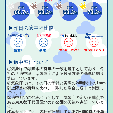
適中率
適中率
適中率
適中率
66.7
63.3
63.3
73.3
%
%
%
%
▶昨日の適中率比較
▶適中率について
①
気象庁では降水の有無の一致を適中としており、
各
社の「適中率」は気象庁による検証方法の基準に則り
算出しています。
②気象庁では、その日の予報と実際の
24時間中の1mm
以上降水の有無を比べ、
一致した場合に適中と判定し
ています。
③適中判定の代表地点として、気象庁の定める地点で
ある
東京都千代田区北の丸公園
の天気を参照していま
す。
④本サイトでは、
各社が公開している7日前0時の予報