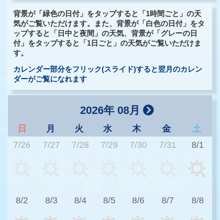
背景が「緑色の日付」をタップすると「1時間ごと」の天
気がご覧いただけます。また、背景が「白色の日付」をタ
ップすると「日中と夜間」の天気、背景が「グレーの日
付」をタップすると「1日ごと」の天気がご覧いただけま
す。
カレンダー部分をフリック(スライド)すると翌月のカレン
ダーがご覧になれます
2026年 08月
日
月
火
水
木
金
土
7/26
7/27
7/28
7/29
7/30
7/31
8/1
2
8/2
8/3
8/4
8/5
8/6
8/7
8/8