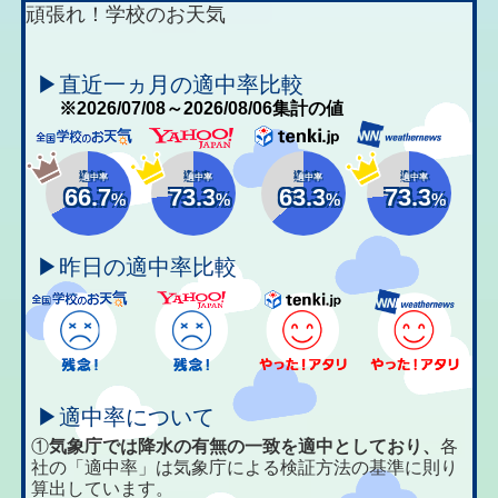
頑張れ！学校のお天気
▶直近一ヵ月の適中率比較
※2026/07/08～2026/08/06集計の値
適中率
適中率
適中率
適中率
66.7
73.3
63.3
73.3
%
%
%
%
▶昨日の適中率比較
▶適中率について
①
気象庁では降水の有無の一致を適中としており、
各
社の「適中率」は気象庁による検証方法の基準に則り
算出しています。