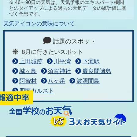
※ 46～90日の天気は、天気予報のエキスパート機関
とのタイアップによる過去の天気データの統計値に基
づく予想です。
天気アイコンの意味について
話題のスポット
8月に行きたいスポット
上田城跡
川平湾
下灘駅
城ヶ島
須賀神社
慶良間諸島
阿智村
八ヶ岳
波照間島
四国カルスト