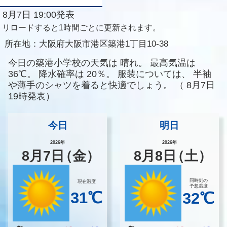
8月7日 19:00発表
リロードすると1時間ごとに更新されます。
所在地：
大阪府大阪市港区築港1丁目10-38
今日の築港小学校の天気は
晴れ。
最高気温は
36℃。
降水確率は
20％。
服装については、
半袖
や薄手のシャツを着ると快適でしょう。
（
8月7日
19時発表）
今日
明日
2026年
2026年
8
月
7
日
（金）
8
月
8
日
（土）
同時刻の
現在温度
予想温度
31℃
32℃