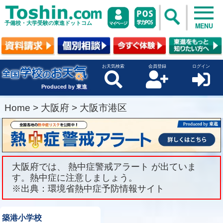
予備校・大学受験の東進ドットコム
MENU
お天気検索
会員登録
ログイン
Produced by 東進
Home
>
大阪府
>
大阪市港区
大阪府では、 熱中症警戒アラート が出ていま
す。熱中症に注意しましょう。
※出典：環境省熱中症予防情報サイト
築港小学校