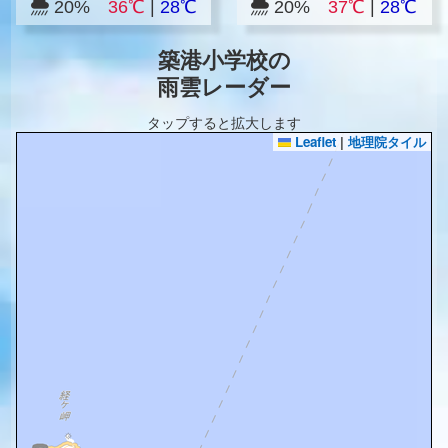
20%
36℃
|
28℃
20%
37℃
|
28℃
築港小学校の
雨雲レーダー
タップすると拡大します
Leaflet
|
地理院タイル