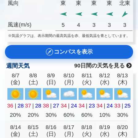
風向
東
東
東
東
北東
風速(m/s)
5
4
3
3
3
※気温グラフは、表示期間の最高気温を赤、最低気温を青としています。
コンパスを表示
週間天気
90日間の天気を見る
8/7
8/8
8/9
8/10
8/11
8/12
8/13
(金)
(土)
(日)
(月)
(火)
(水)
(木)
36
|
28
37
|
28
38
|
27
34
|
24
34
|
23
34
|
24
33
|
25
20%
20%
30%
60%
60%
10%
30%
8/14
8/15
8/16
8/17
8/18
8/19
8/20
(金)
(土)
(日)
(月)
(火)
(水)
(木)