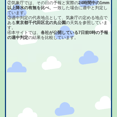
②気象庁では、その日の予報と実際の
24時間中の1mm
以上降水の有無を比べ、
一致した場合に適中と判定し
ています。
③適中判定の代表地点として、気象庁の定める地点で
ある
東京都千代田区北の丸公園
の天気を参照していま
す。
④本サイトでは、
各社が公開している7日前0時の予報
の適中判定
の結果を比較しています。