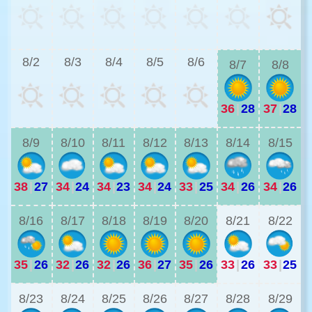
3
8/2
8/3
8/4
8/5
8/6
8/7
8/8
36
|
28
37
|
28
3
8/9
8/10
8/11
8/12
8/13
8/14
8/15
38
|
27
34
|
24
34
|
23
34
|
24
33
|
25
34
|
26
34
|
26
2
8/16
8/17
8/18
8/19
8/20
8/21
8/22
35
|
26
32
|
26
32
|
26
36
|
27
35
|
26
33
|
26
33
|
25
2
8/23
8/24
8/25
8/26
8/27
8/28
8/29