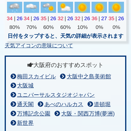
34
|
26
34
|
26
35
|
26
32
|
26
32
|
26
36
|
27
35
|
26
80%
70%
60%
60%
10%
0%
0%
日付をタップすると、天気の詳細が表示されます
天気アイコンの意味について
大阪府のおすすめスポット
梅田スカイビル
大阪中之島美術館
大阪城
ユニバーサルスタジオジャパン
通天閣
あべのハルカス
道頓堀
万博記念公園
大阪・関西万博(夢洲)
新世界