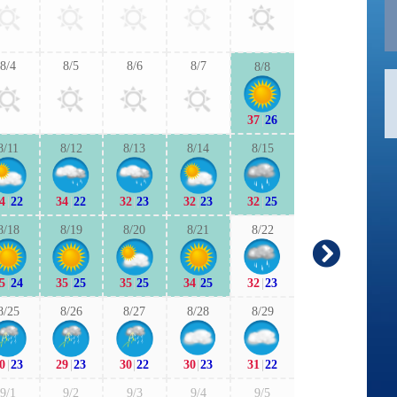
30
|
23
32
|
2
8/4
8/5
8/6
8/7
8/8
9/6
9/7
37
|
26
30
|
20
31
|
2
8/11
8/12
8/13
8/14
8/15
9/13
9/1
4
|
22
34
|
22
32
|
23
32
|
23
32
|
25
28
|
21
28
|
1
8/18
8/19
8/20
8/21
8/22
9/20
9/2
-
5
|
24
35
|
25
35
|
25
34
|
25
32
|
23
27
|
18
-
|
-
8/25
8/26
8/27
8/28
8/29
9/27
9/2
0
|
23
29
|
23
30
|
22
30
|
23
31
|
22
27
|
20
27
|
2
9/1
9/2
9/3
9/4
9/5