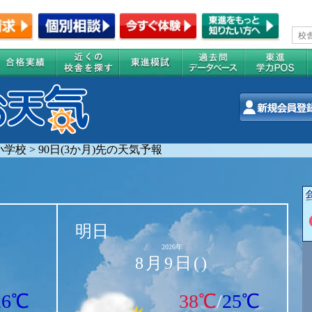
小学校
>
90日(3か月)先の天気予報
明日
2026年
8月9日()
26℃
38℃
/
25℃