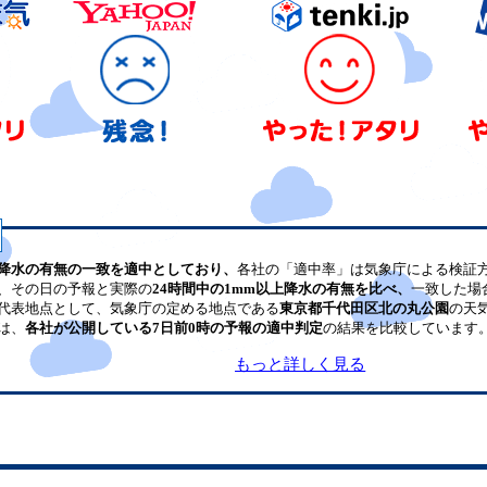
降水の有無の一致を適中としており、
各社の「適中率」は気象庁による検証
、その日の予報と実際の
24時間中の1mm以上降水の有無を比べ、
一致した場
代表地点として、気象庁の定める地点である
東京都千代田区北の丸公園
の天
は、
各社が公開している7日前0時の予報の適中判定
の結果を比較しています
もっと詳しく見る