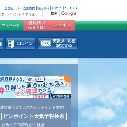
全国統一ﾃｽﾄ
企業案内
採用情報
ｻｲﾄﾏｯﾌﾟ
ﾆｭｰｽﾘﾘｰｽ
建物単位まで天気をピンポイント検索!
ピンポイント天気予報検索
付近のGPS情報から検索