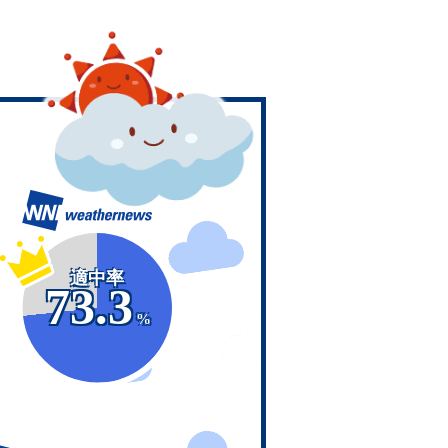
適中率
73.3
%