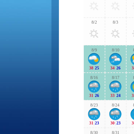
8/2
8/3
8/9
8/10
38
|
25
34
|
26
3
8/16
8/17
31
|
26
33
|
24
3
8/23
8/24
31
|
23
30
|
23
3
8/30
8/31