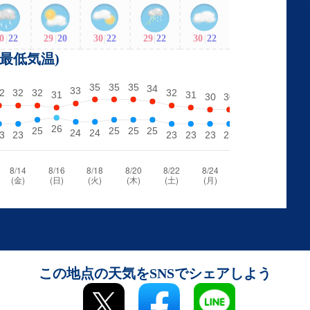
0
|
22
29
|
20
30
|
22
29
|
22
30
|
22
・最低気温)
この地点の天気をSNSでシェアしよう