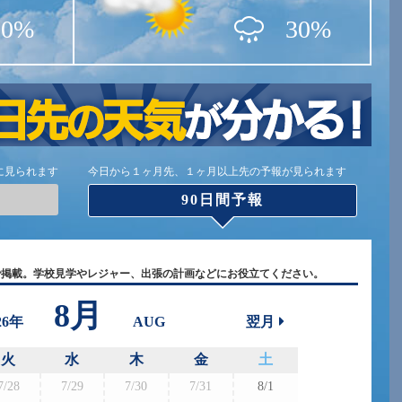
10%
30%
に見られます
今日から１ヶ月先、１ヶ月以上先の予報が見られます
90日間予報
で掲載。学校見学やレジャー、出張の計画などにお役立てください。
8月
26年
AUG
翌月
火
水
木
金
土
7/28
7/29
7/30
7/31
8/1
8/30
8/3