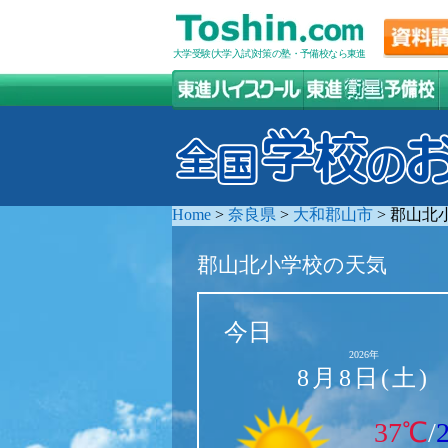
大学受験(大学入試)対策の塾・予備校なら東進
Home
>
奈良県
>
大和郡山市
>
郡山北
郡山北小学校の天気
今日
2026年
8月8日(土)
37℃
/