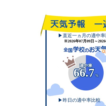
▶直近一ヵ月の適中率
※2026年07月09日～20
適中率
66.7
%
▶昨日の適中率比較