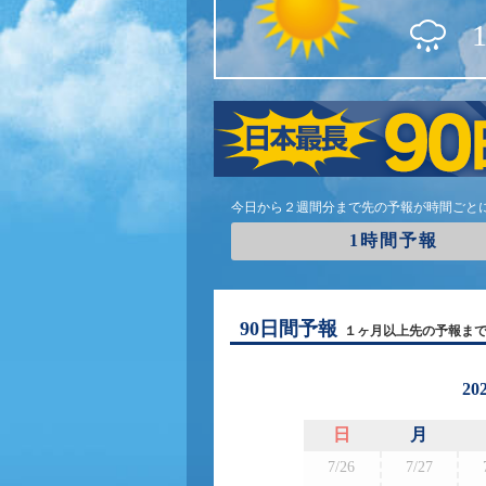
今日から２週間分まで先の予報が時間ごと
1時間予報
90日間予報
１ヶ月以上先の予報ま
20
日
月
7/26
7/27