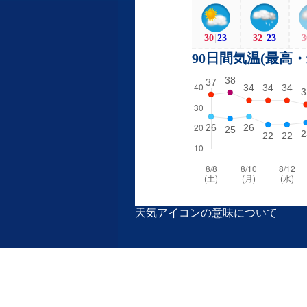
30
|
23
32
|
23
3
90日間気温(最高
天気アイコンの意味について