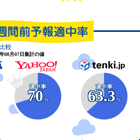
比較
26年08月07日集計の値
適中率
適中率
70
63.3
%
%