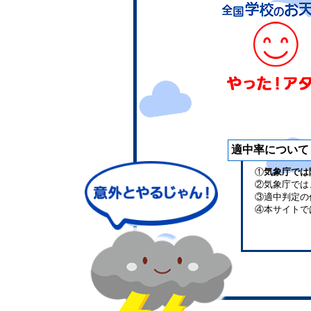
適中率について
①
気象庁では
②気象庁では
③適中判定の
④本サイトで