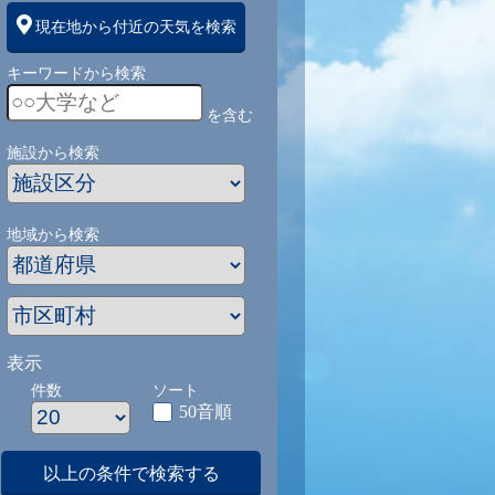
現在地から付近の天気を検索
キーワードから検索
を含む
施設から検索
地域から検索
表示
件数
ソート
50音順
以上の条件で検索する
1
9/1
9/2
9/3
9/4
9/5
9/27