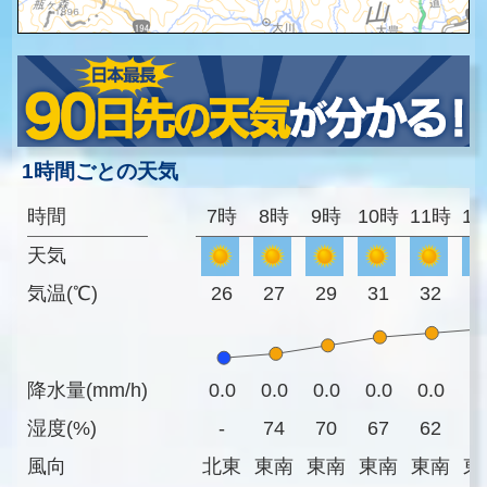
1時間ごとの天気
時間
7時
8時
9時
10時
11時
1
天気
気温(℃)
26
27
29
31
32
3
降水量(mm/h)
0.0
0.0
0.0
0.0
0.0
0
湿度(%)
-
74
70
67
62
5
風向
北東
東南
東南
東南
東南
東