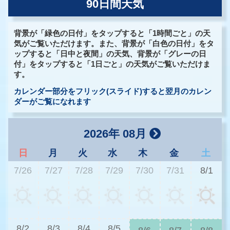
90日間天気
背景が「緑色の日付」をタップすると「1時間ごと」の天
気がご覧いただけます。また、背景が「白色の日付」をタ
ップすると「日中と夜間」の天気、背景が「グレーの日
付」をタップすると「1日ごと」の天気がご覧いただけま
す。
カレンダー部分をフリック(スライド)すると翌月のカレン
ダーがご覧になれます
2026年 08月
日
月
火
水
木
金
土
7/26
7/27
7/28
7/29
7/30
7/31
8/1
2
8/2
8/3
8/4
8/5