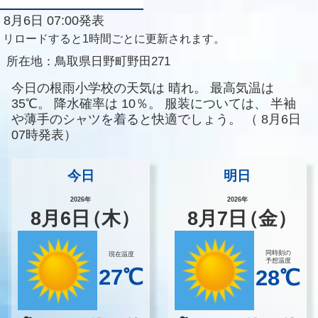
8月6日 07:00発表
リロードすると1時間ごとに更新されます。
所在地：
鳥取県日野町野田271
今日の根雨小学校の天気は
晴れ。
最高気温は
35℃。
降水確率は
10％。
服装については、
半袖
や薄手のシャツを着ると快適でしょう。
（
8月6日
07時発表）
今日
明日
2026年
2026年
8
月
6
日
（木）
8
月
7
日
（金）
同時刻の
現在温度
予想温度
27℃
28℃