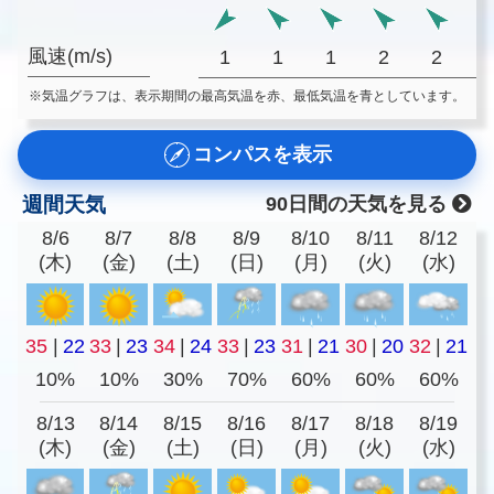
風速(m/s)
1
1
1
2
2
※気温グラフは、表示期間の最高気温を赤、最低気温を青としています。
コンパスを表示
週間天気
90日間の天気を見る
8/6
8/7
8/8
8/9
8/10
8/11
8/12
(木)
(金)
(土)
(日)
(月)
(火)
(水)
35
|
22
33
|
23
34
|
24
33
|
23
31
|
21
30
|
20
32
|
21
10%
10%
30%
70%
60%
60%
60%
8/13
8/14
8/15
8/16
8/17
8/18
8/19
(木)
(金)
(土)
(日)
(月)
(火)
(水)