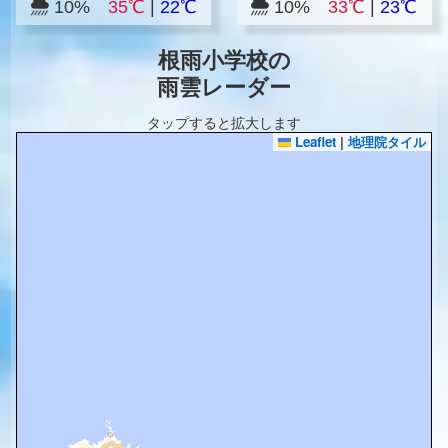
10%
35℃
|
22℃
10%
33℃
|
23℃
根雨小学校の
雨雲レーダー
タップすると拡大します
Leaflet
|
地理院タイル