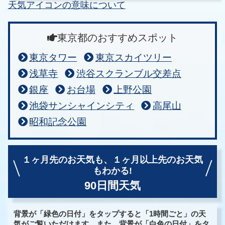
天気アイコンの意味について
東京都のおすすめスポット
東京タワー
東京スカイツリー
浅草寺
渋谷スクランブル交差点
銀座
お台場
上野公園
池袋サンシャインシティ
高尾山
昭和記念公園
１ヶ月先のお天気も、
１ヶ月以上先のお天気
もわかる!
90日間天気
背景が「緑色の日付」をタップすると「1時間ごと」の天
気がご覧いただけます。また、背景が「白色の日付」をタ