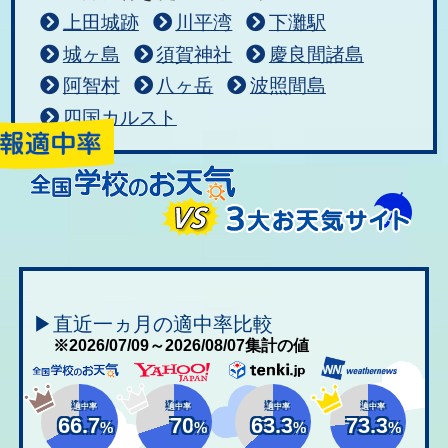
上田城跡
川平湾
下灘駅
城ヶ島
須賀神社
慶良間諸島
阿智村
八ヶ岳
波照間島
四国カルスト
▶直近一ヵ月の適中率比較
※2026/07/09～2026/08/07集計の値
適中率
適中率
適中率
適中率
66.7
70
63.3
73.3
%
%
%
%