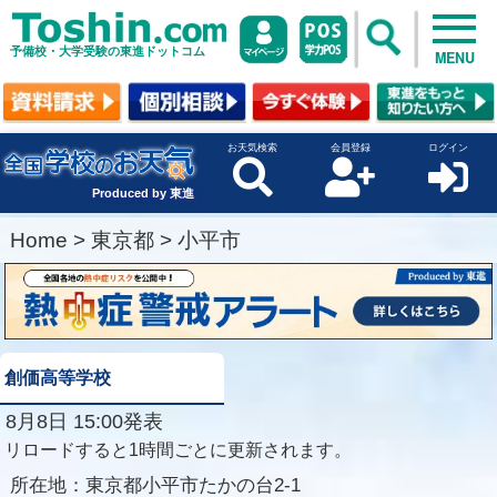
予備校・大学受験の東進ドットコム
MENU
お天気検索
会員登録
ログイン
Produced by 東進
Home
>
東京都
>
小平市
創価高等学校
8月8日 15:00発表
リロードすると1時間ごとに更新されます。
所在地：
東京都小平市たかの台2-1