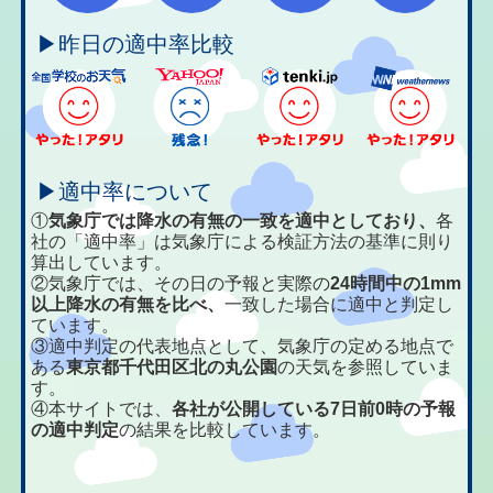
▶昨日の適中率比較
▶適中率について
①
気象庁では降水の有無の一致を適中としており、
各
社の「適中率」は気象庁による検証方法の基準に則り
算出しています。
②気象庁では、その日の予報と実際の
24時間中の1mm
以上降水の有無を比べ、
一致した場合に適中と判定し
ています。
③適中判定の代表地点として、気象庁の定める地点で
ある
東京都千代田区北の丸公園
の天気を参照していま
す。
④本サイトでは、
各社が公開している7日前0時の予報
の適中判定
の結果を比較しています。