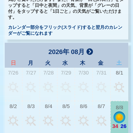
ップすると「日中と夜間」の天気、背景が「グレーの日
付」をタップすると「1日ごと」の天気がご覧いただけま
す。
カレンダー部分をフリック(スライド)すると翌月のカレン
ダーがご覧になれます
2026年 08月
日
月
火
水
木
金
土
7/26
7/27
7/28
7/29
7/30
7/31
8/1
3
8/2
8/3
8/4
8/5
8/6
8/7
8/8
34
|
26
2