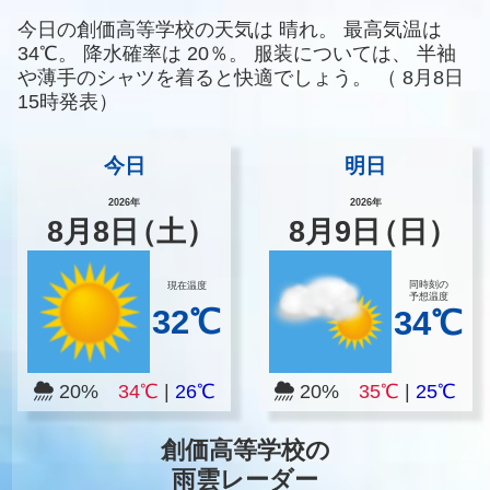
今日の創価高等学校の天気は
晴れ。
最高気温は
34℃。
降水確率は
20％。
服装については、
半袖
や薄手のシャツを着ると快適でしょう。
（
8月8日
15時発表）
今日
明日
2026年
2026年
8
月
8
日
（土）
8
月
9
日
（日）
同時刻の
現在温度
予想温度
32℃
34℃
20%
34℃
|
26℃
20%
35℃
|
25℃
創価高等学校の
雨雲レーダー