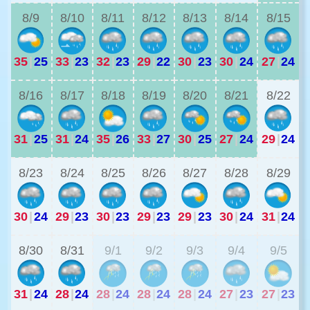
8/9
8/10
8/11
8/12
8/13
8/14
8/15
35
|
25
33
|
23
32
|
23
29
|
22
30
|
23
30
|
24
27
|
24
2
8/16
8/17
8/18
8/19
8/20
8/21
8/22
31
|
25
31
|
24
35
|
26
33
|
27
30
|
25
27
|
24
29
|
24
2
8/23
8/24
8/25
8/26
8/27
8/28
8/29
30
|
24
29
|
23
30
|
23
29
|
23
29
|
23
30
|
24
31
|
24
2
8/30
8/31
9/1
9/2
9/3
9/4
9/5
31
|
24
28
|
24
28
|
24
28
|
24
28
|
24
27
|
23
27
|
23