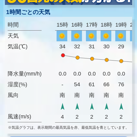
1時間ごとの天気
時間
15時
16時
17時
18時
19時
2
天気
気温(℃)
34
32
31
30
29
2
降水量(mm/h)
0.0
0.0
0.0
0.0
0.0
0
湿度(%)
-
54
61
66
76
8
風向
南
南
南
南
南
風速(m/s)
4
2
2
2
2
※気温グラフは、表示期間の最高気温を赤、最低気温を青としています。