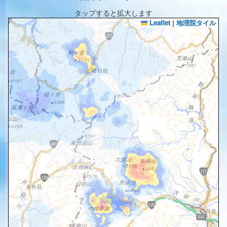
タップすると拡大します
Leaflet
|
地理院タイル