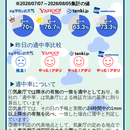
※2026/07/07～2026/08/05集計の値
適中率
適中率
適中率
適中率
70
76.7
63.3
73.3
%
%
%
%
▶昨日の適中率比較
▶適中率について
①
気象庁では降水の有無の一致を適中としており、
各
社の「適中率」は気象庁による検証方法の基準に則り
算出しています。
②気象庁では、その日の予報と実際の
24時間中の1mm
以上降水の有無を比べ、
一致した場合に適中と判定し
ています。
③適中判定の代表地点として、気象庁の定める地点で