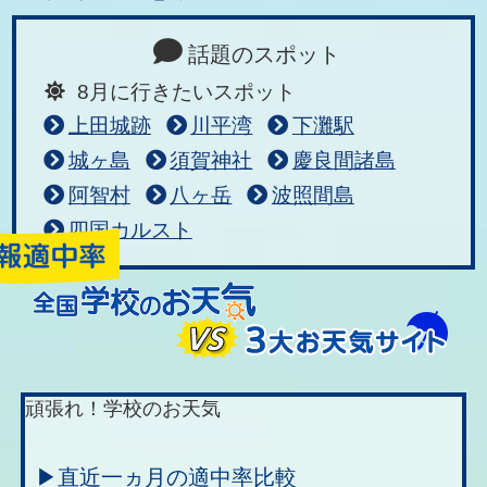
話題のスポット
8月に行きたいスポット
上田城跡
川平湾
下灘駅
城ヶ島
須賀神社
慶良間諸島
阿智村
八ヶ岳
波照間島
四国カルスト
頑張れ！学校のお天気
▶直近一ヵ月の適中率比較