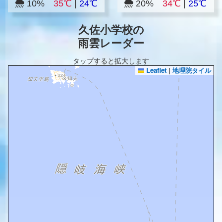
10%
35℃
|
24℃
20%
34℃
|
25℃
久佐小学校の
雨雲レーダー
タップすると拡大します
Leaflet
|
地理院タイル