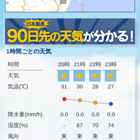
1時間ごとの天気
時間
20時
21時
22時
23時
天気
気温(℃)
31
30
28
27
降水量(mm/h)
0.0
0.0
0.0
0.0
湿度(%)
-
67
70
74
風向
東
東
東
東