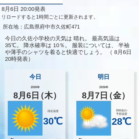
8月6日 20:00発表
リロードすると1時間ごとに更新されます。
所在地：
広島県府中市久佐町471
今日の久佐小学校の天気は
晴れ。
最高気温は
35℃。
降水確率は
10％。
服装については、
半袖
や薄手のシャツを着ると快適でしょう。
（
8月6日
20時発表）
今日
明日
2026年
2026年
8
月
6
日
（木）
8
月
7
日
（金）
同時刻の
現在温度
予想温度
30℃
28℃