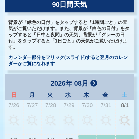
90日間天気
背景が「緑色の日付」をタップすると「1時間ごと」の天
気がご覧いただけます。また、背景が「白色の日付」をタ
ップすると「日中と夜間」の天気、背景が「グレーの日
付」をタップすると「1日ごと」の天気がご覧いただけま
す。
カレンダー部分をフリック(スライド)すると翌月のカレン
ダーがご覧になれます
2026年 08月
日
月
火
水
木
金
土
7/26
7/27
7/28
7/29
7/30
7/31
8/1
3