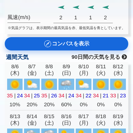
風速(m/s)
2
1
1
2
※気温グラフは、表示期間の最高気温を赤、最低気温を青としています。
コンパスを表示
週間天気
90日間の天気を見る
8/6
8/7
8/8
8/9
8/10
8/11
8/12
(木)
(金)
(土)
(日)
(月)
(火)
(水)
35
|
24
34
|
25
35
|
26
34
|
24
34
|
22
34
|
21
33
|
23
10%
20%
20%
60%
0%
0%
0%
8/13
8/14
8/15
8/16
8/17
8/18
8/19
(木)
(金)
(土)
(日)
(月)
(火)
(水)