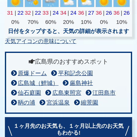
31
|
22
32
|
22
33
|
24
34
|
24
36
|
27
36
|
26
36
|
26
0%
70%
60%
20%
10%
0%
10%
日付をタップすると、天気の詳細が表示されます
天気アイコンの意味について
広島県のおすすめスポット
原爆ドーム
平和記念公園
広島城（鯉城）
厳島神社
仙石庭園
広島東照宮
江田島市
鞆の浦
宮浜温泉
縮景園
１ヶ月先のお天気も、
１ヶ月以上先のお天気
もわかる!