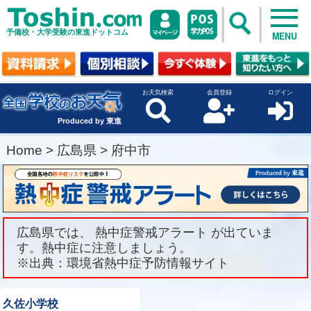
予備校・大学受験の東進ドットコム
MENU
お天気検索
会員登録
ログイン
Produced by 東進
Home
>
広島県
>
府中市
広島県では、 熱中症警戒アラート が出ていま
す。熱中症に注意しましょう。
※出典：環境省熱中症予防情報サイト
久佐小学校