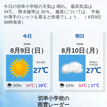
今日の切串小学校の天気は
晴れ。
最高気温は
34℃。
降水確率は
20％。
服装については、
半袖
や薄手のシャツを着ると快適でしょう。
（
8月9日
06時発表）
今日
明日
2026年
2026年
8
月
9
日
（日）
8
月
10
日
（月）
同時刻の
現在温度
予想温度
27℃
27℃
20%
34℃
|
26℃
10%
34℃
|
27℃
切串小学校の
雨雲レーダー