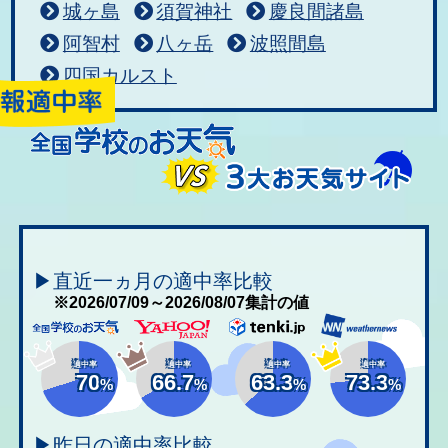
城ヶ島
須賀神社
慶良間諸島
阿智村
八ヶ岳
波照間島
四国カルスト
▶直近一ヵ月の適中率比較
※2026/07/09～2026/08/07集計の値
適中率
適中率
適中率
適中率
70
66.7
63.3
73.3
%
%
%
%
▶昨日の適中率比較