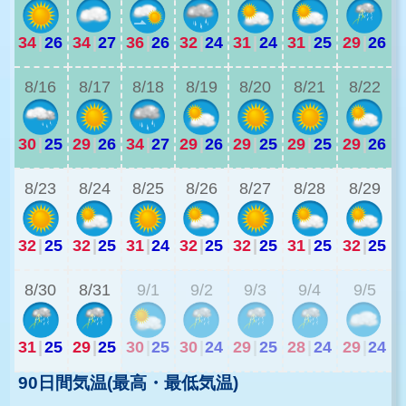
34
|
26
34
|
27
36
|
26
32
|
24
31
|
24
31
|
25
29
|
26
2
8/16
8/17
8/18
8/19
8/20
8/21
8/22
30
|
25
29
|
26
34
|
27
29
|
26
29
|
25
29
|
25
29
|
26
2
8/23
8/24
8/25
8/26
8/27
8/28
8/29
32
|
25
32
|
25
31
|
24
32
|
25
32
|
25
31
|
25
32
|
25
2
8/30
8/31
9/1
9/2
9/3
9/4
9/5
31
|
25
29
|
25
30
|
25
30
|
24
29
|
25
28
|
24
29
|
24
90日間気温(最高・最低気温)