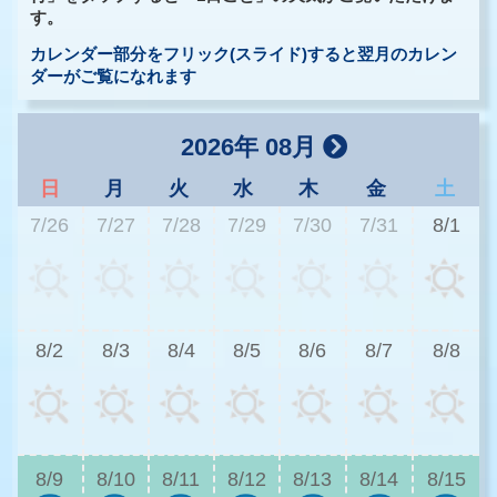
す。
カレンダー部分をフリック(スライド)すると翌月のカレン
ダーがご覧になれます
2026年 08月
日
月
火
水
木
金
土
7/26
7/27
7/28
7/29
7/30
7/31
8/1
3
8/2
8/3
8/4
8/5
8/6
8/7
8/8
3
8/9
8/10
8/11
8/12
8/13
8/14
8/15