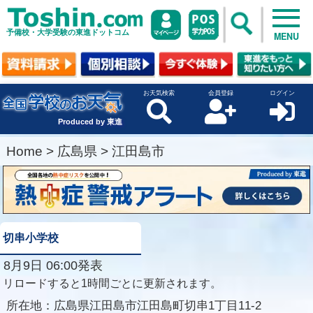
予備校・大学受験の東進ドットコム
MENU
お天気検索
会員登録
ログイン
Produced by 東進
Home
>
広島県
>
江田島市
切串小学校
8月9日 06:00発表
リロードすると1時間ごとに更新されます。
所在地：
広島県江田島市江田島町切串1丁目11-2