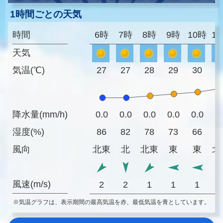
1時間ごとの天気
時間
6時
7時
8時
9時
10時
1
天気
気温(℃)
27
27
28
29
30
3
降水量(mm/h)
0.0
0.0
0.0
0.0
0.0
0
湿度(%)
86
82
78
73
66
6
風向
北東
北
北東
東
東
北
風速(m/s)
2
2
1
1
1
※気温グラフは、表示期間の最高気温を赤、最低気温を青としています。