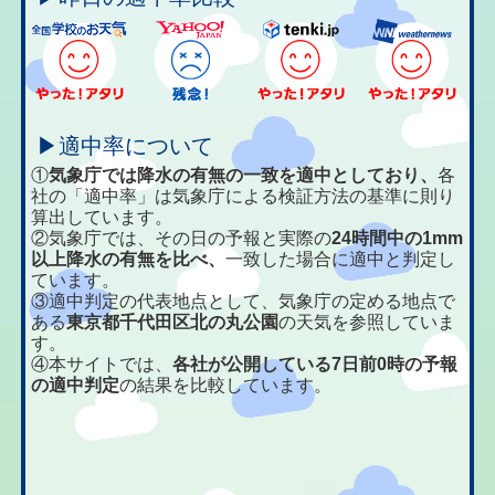
▶適中率について
①
気象庁では降水の有無の一致を適中としており、
各
社の「適中率」は気象庁による検証方法の基準に則り
算出しています。
②気象庁では、その日の予報と実際の
24時間中の1mm
以上降水の有無を比べ、
一致した場合に適中と判定し
ています。
③適中判定の代表地点として、気象庁の定める地点で
ある
東京都千代田区北の丸公園
の天気を参照していま
す。
④本サイトでは、
各社が公開している7日前0時の予報
の適中判定
の結果を比較しています。