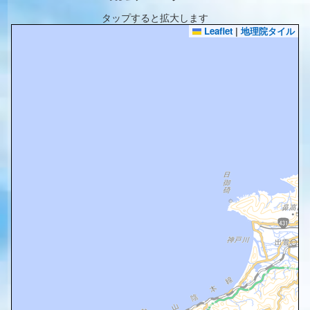
タップすると拡大します
Leaflet
|
地理院タイル