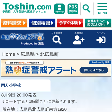
予備校・大学受験の東進ドットコム
MENU
お天気検索
会員登録
ログイン
Produced by 東進
Home
>
広島県
>
北広島町
南方小学校
8月9日 20:00発表
リロードすると1時間ごとに更新されます。
所在地：
広島県北広島町南方1920