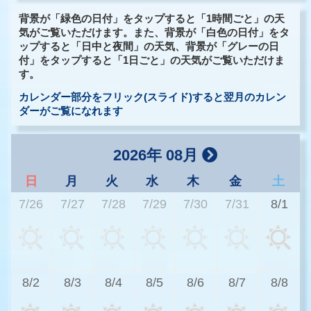
背景が「緑色の日付」をタップすると「1時間ごと」の天
気がご覧いただけます。また、背景が「白色の日付」をタ
ップすると「日中と夜間」の天気、背景が「グレーの日
付」をタップすると「1日ごと」の天気がご覧いただけま
す。
カレンダー部分をフリック(スライド)すると翌月のカレン
ダーがご覧になれます
2026年 08月
日
月
火
水
木
金
土
7/26
7/27
7/28
7/29
7/30
7/31
8/1
3
8/2
8/3
8/4
8/5
8/6
8/7
8/8