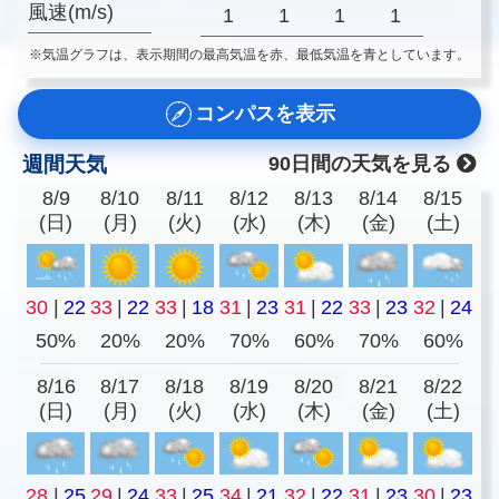
風速(m/s)
1
1
1
1
※気温グラフは、表示期間の最高気温を赤、最低気温を青としています。
コンパスを表示
週間天気
90日間の天気を見る
8/9
8/10
8/11
8/12
8/13
8/14
8/15
(日)
(月)
(火)
(水)
(木)
(金)
(土)
30
|
22
33
|
22
33
|
18
31
|
23
31
|
22
33
|
23
32
|
24
50%
20%
20%
70%
60%
70%
60%
8/16
8/17
8/18
8/19
8/20
8/21
8/22
(日)
(月)
(火)
(水)
(木)
(金)
(土)
28
|
25
29
|
24
33
|
25
34
|
21
32
|
22
31
|
23
30
|
23