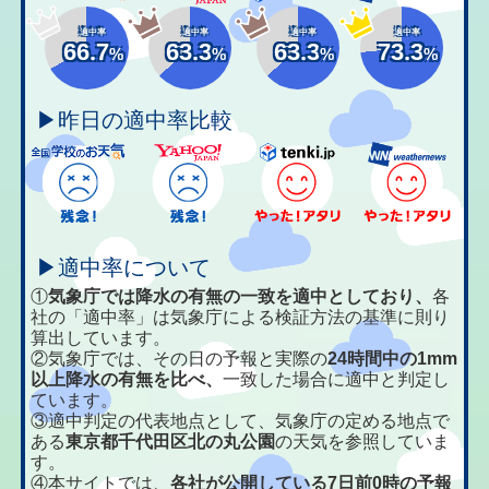
適中率
適中率
適中率
適中率
66.7
63.3
63.3
73.3
%
%
%
%
▶昨日の適中率比較
▶適中率について
①
気象庁では降水の有無の一致を適中としており、
各
社の「適中率」は気象庁による検証方法の基準に則り
算出しています。
②気象庁では、その日の予報と実際の
24時間中の1mm
以上降水の有無を比べ、
一致した場合に適中と判定し
ています。
③適中判定の代表地点として、気象庁の定める地点で
ある
東京都千代田区北の丸公園
の天気を参照していま
す。
④本サイトでは、
各社が公開している7日前0時の予報