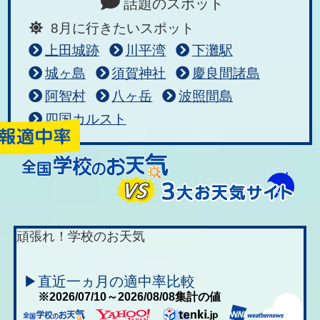
話題のスポット
8月に行きたいスポット
上田城跡
川平湾
下灘駅
城ヶ島
須賀神社
慶良間諸島
阿智村
八ヶ岳
波照間島
四国カルスト
頑張れ！学校のお天気
▶直近一ヵ月の適中率比較
※2026/07/10～2026/08/08集計の値