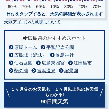
60%
70%
60%
10%
80%
20%
70%
日付をタップすると、天気の詳細が表示されます
天気アイコンの意味について
広島県のおすすめスポット
原爆ドーム
平和記念公園
広島城（鯉城）
厳島神社
仙石庭園
広島東照宮
江田島市
鞆の浦
宮浜温泉
縮景園
１ヶ月先のお天気も、
１ヶ月以上先のお天気
もわかる!
90日間天気