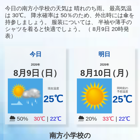
今日の南方小学校の天気は
晴れのち雨。
最高気温
は
30℃。
降水確率は
50％のため、外出時には傘を
持参しましょう。
服装については、
半袖や薄手の
シャツを着ると快適でしょう。
（
8月9日 20時発
表）
今日
明日
2026年
2026年
8
月
9
日
（日）
8
月
10
日
（月）
同時刻の
現在温度
予想温度
25℃
25℃
50%
30℃
|
22℃
20%
33℃
|
22℃
南方小学校の