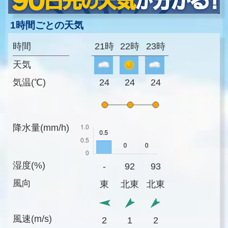
1時間ごとの天気
時間
21時
22時
23時
天気
気温(℃)
24
24
24
降水量(mm/h)
湿度(%)
-
92
93
風向
東
北東
北東
風速(m/s)
2
1
2