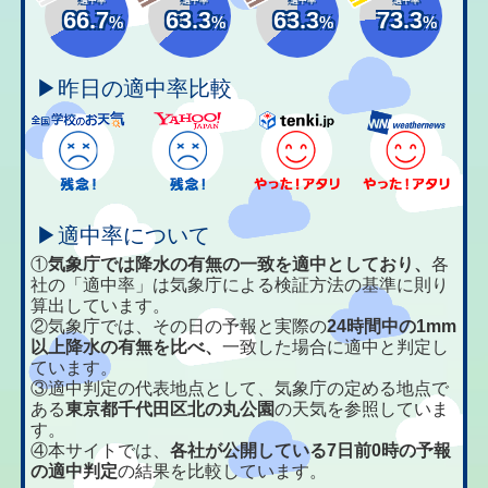
66.7
63.3
63.3
73.3
%
%
%
%
▶昨日の適中率比較
▶適中率について
①
気象庁では降水の有無の一致を適中としており、
各
社の「適中率」は気象庁による検証方法の基準に則り
算出しています。
②気象庁では、その日の予報と実際の
24時間中の1mm
以上降水の有無を比べ、
一致した場合に適中と判定し
ています。
③適中判定の代表地点として、気象庁の定める地点で
ある
東京都千代田区北の丸公園
の天気を参照していま
す。
④本サイトでは、
各社が公開している7日前0時の予報
の適中判定
の結果を比較しています。