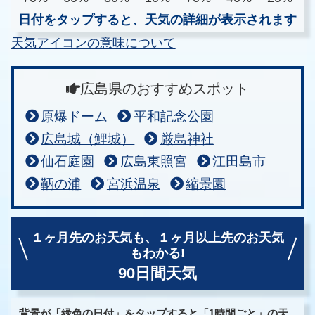
日付をタップすると、天気の詳細が表示されます
天気アイコンの意味について
広島県のおすすめスポット
原爆ドーム
平和記念公園
広島城（鯉城）
厳島神社
仙石庭園
広島東照宮
江田島市
鞆の浦
宮浜温泉
縮景園
１ヶ月先のお天気も、
１ヶ月以上先のお天気
もわかる!
90日間天気
背景が「緑色の日付」をタップすると「1時間ごと」の天