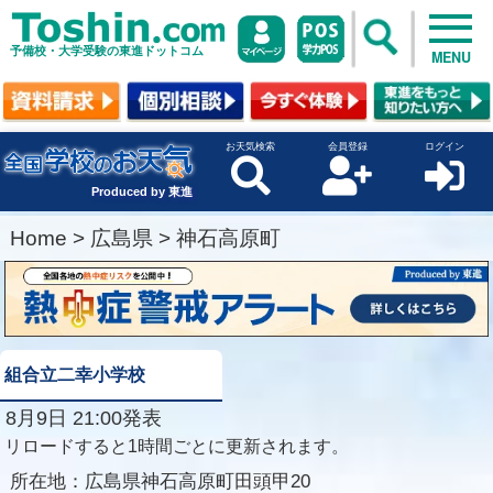
予備校・大学受験の東進ドットコム
MENU
お天気検索
会員登録
ログイン
Produced by 東進
Home
>
広島県
>
神石高原町
組合立二幸小学校
8月9日 21:00発表
リロードすると1時間ごとに更新されます。
所在地：
広島県神石高原町田頭甲20