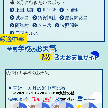
8月に行きたいスポット
上田城跡
川平湾
下灘駅
城ヶ島
須賀神社
慶良間諸島
阿智村
八ヶ岳
波照間島
四国カルスト
頑張れ！学校のお天気
▶直近一ヵ月の適中率比較
※2026/07/10～2026/08/08集計の値
適中率
適中率
適中率
適中率