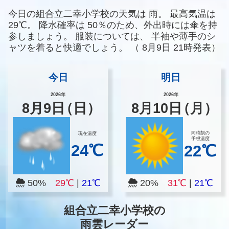
今日の組合立二幸小学校の天気は
雨。
最高気温は
29℃。
降水確率は
50％のため、外出時には傘を持
参しましょう。
服装については、
半袖や薄手のシ
ャツを着ると快適でしょう。
（
8月9日 21時発表）
今日
明日
2026年
2026年
8
月
9
日
（日）
8
月
10
日
（月）
同時刻の
現在温度
予想温度
24℃
22℃
50%
29℃
|
21℃
20%
31℃
|
21℃
組合立二幸小学校の
雨雲レーダー