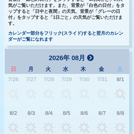
気がご覧いただけます。また、背景が「白色の日付」をタ
ップすると「日中と夜間」の天気、背景が「グレーの日
付」をタップすると「1日ごと」の天気がご覧いただけま
す。
カレンダー部分をフリック(スライド)すると翌月のカレン
ダーがご覧になれます
2026年 08月
日
月
火
水
木
金
土
7/26
7/27
7/28
7/29
7/30
7/31
8/1
2
8/2
8/3
8/4
8/5
8/6
8/7
8/8
2