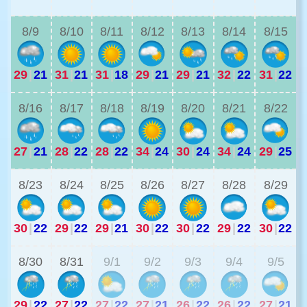
8/9
8/10
8/11
8/12
8/13
8/14
8/15
29
|
21
31
|
21
31
|
18
29
|
21
29
|
21
32
|
22
31
|
22
2
8/16
8/17
8/18
8/19
8/20
8/21
8/22
27
|
21
28
|
22
28
|
22
34
|
24
30
|
24
34
|
24
29
|
25
2
8/23
8/24
8/25
8/26
8/27
8/28
8/29
30
|
22
29
|
22
29
|
21
30
|
22
30
|
22
29
|
22
30
|
22
2
8/30
8/31
9/1
9/2
9/3
9/4
9/5
29
|
22
27
|
22
27
|
22
27
|
21
26
|
22
26
|
22
27
|
21