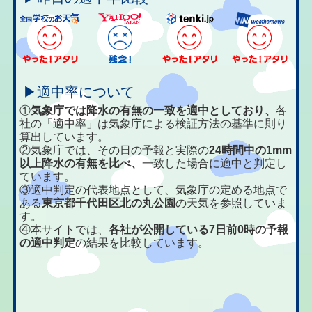
▶適中率について
①
気象庁では降水の有無の一致を適中としており、
各
社の「適中率」は気象庁による検証方法の基準に則り
算出しています。
②気象庁では、その日の予報と実際の
24時間中の1mm
以上降水の有無を比べ、
一致した場合に適中と判定し
ています。
③適中判定の代表地点として、気象庁の定める地点で
ある
東京都千代田区北の丸公園
の天気を参照していま
す。
④本サイトでは、
各社が公開している7日前0時の予報
の適中判定
の結果を比較しています。