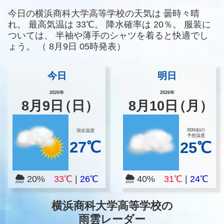
今日の横浜商科大学高等学校の天気は
曇時々晴
れ。
最高気温は
33℃。
降水確率は
20％。
服装に
ついては、
半袖や薄手のシャツを着ると快適でし
ょう。
（
8月9日 05時発表）
今日
明日
2026年
2026年
8
月
9
日
（日）
8
月
10
日
（月）
同時刻の
現在温度
予想温度
27℃
25℃
20%
33℃
|
26℃
40%
31℃
|
24℃
横浜商科大学高等学校の
雨雲レーダー