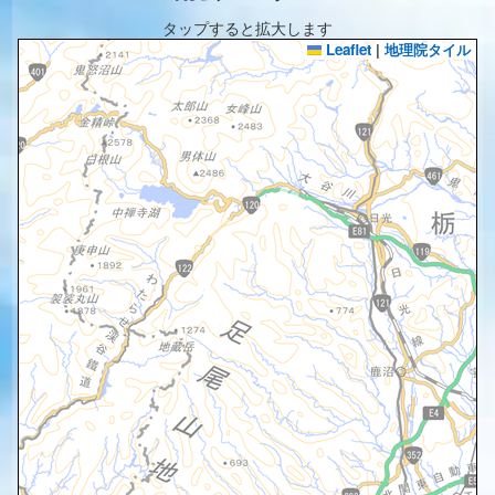
タップすると拡大します
Leaflet
|
地理院タイル