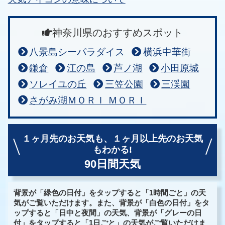
神奈川県のおすすめスポット
八景島シーパラダイス
横浜中華街
鎌倉
江の島
芦ノ湖
小田原城
ソレイユの丘
三笠公園
三渓園
さがみ湖ＭＯＲＩ ＭＯＲＩ
１ヶ月先のお天気も、
１ヶ月以上先のお天気
もわかる!
90日間天気
背景が「緑色の日付」をタップすると「1時間ごと」の天
気がご覧いただけます。また、背景が「白色の日付」をタ
ップすると「日中と夜間」の天気、背景が「グレーの日
付」をタップすると「1日ごと」の天気がご覧いただけま