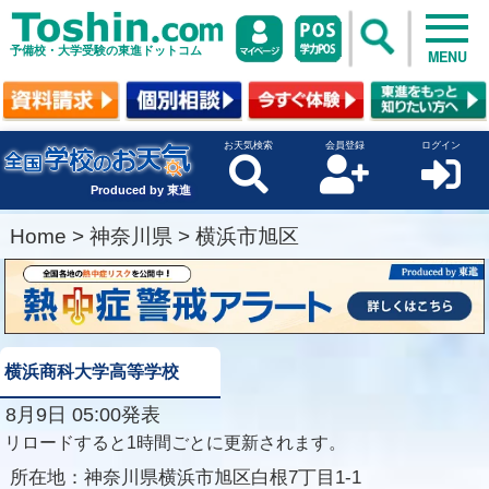
予備校・大学受験の東進ドットコム
MENU
お天気検索
会員登録
ログイン
Produced by 東進
Home
>
神奈川県
>
横浜市旭区
横浜商科大学高等学校
8月9日 05:00発表
リロードすると1時間ごとに更新されます。
所在地：
神奈川県横浜市旭区白根7丁目1-1