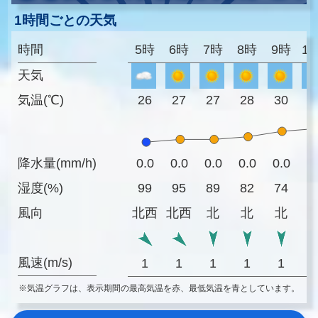
1時間ごとの天気
時間
5時
6時
7時
8時
9時
1
天気
気温(℃)
26
27
27
28
30
3
降水量(mm/h)
0.0
0.0
0.0
0.0
0.0
0
湿度(%)
99
95
89
82
74
6
風向
北西
北西
北
北
北
風速(m/s)
1
1
1
1
1
※気温グラフは、表示期間の最高気温を赤、最低気温を青としています。