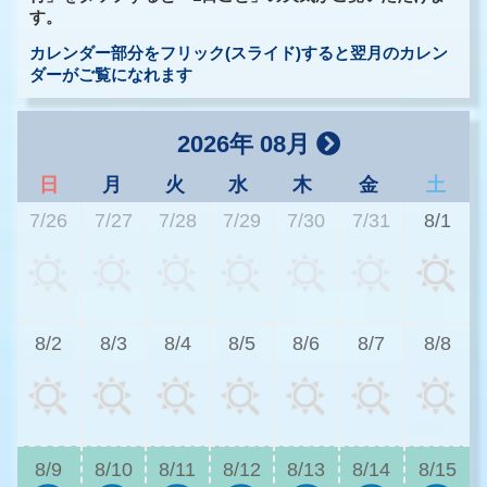
す。
カレンダー部分をフリック(スライド)すると翌月のカレン
ダーがご覧になれます
2026年 08月
日
月
火
水
木
金
土
7/26
7/27
7/28
7/29
7/30
7/31
8/1
3
8/2
8/3
8/4
8/5
8/6
8/7
8/8
2
8/9
8/10
8/11
8/12
8/13
8/14
8/15