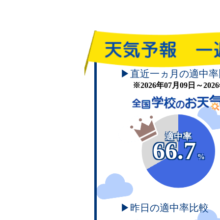
▶直近一ヵ月の適中率
※2026年07月09日～20
適中率
66.7
%
▶昨日の適中率比較