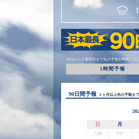
今日から２週間分まで先の予報が時間ごと
1時間予報
90日間予報
１ヶ月以上先の予報ま
20
日
月
7/26
7/27