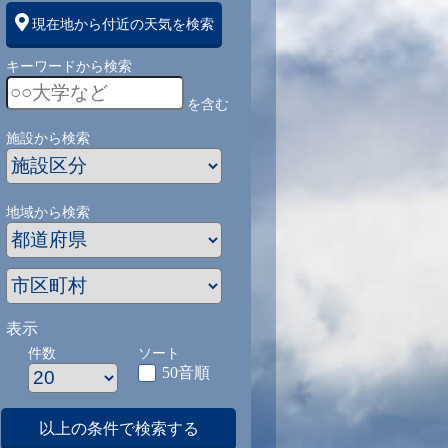
現在地から付近の天気を検索
キーワードから検索
を含む
施設から検索
地域から検索
表示
件数
ソート
50音順
以上の条件で検索する
1
9/1
9/2
9/3
9/4
9/5
9/27