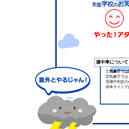
適中率について
①
気象庁では
②気象庁では
③適中判定の
④本サイトで