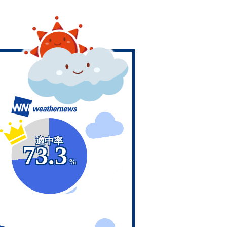
適中率
73.3
%