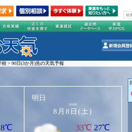
学校
>
90日(3か月)先の天気予報
明日
2026年
8月8日(土)
28℃
33℃
/
27℃