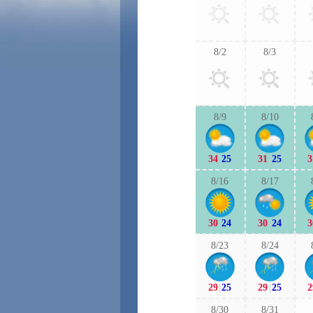
8/2
8/3
8/9
8/10
34
|
25
31
|
25
3
8/16
8/17
30
|
24
30
|
24
3
8/23
8/24
29
|
25
29
|
25
2
8/30
8/31