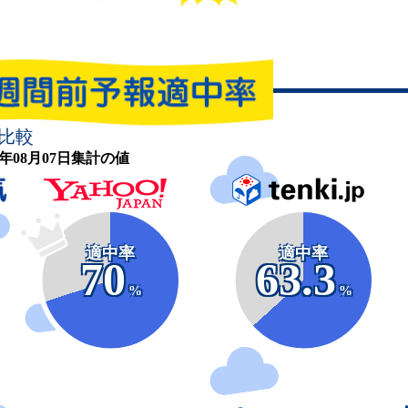
比較
26年08月07日集計の値
適中率
適中率
70
63.3
%
%