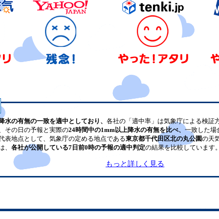
降水の有無の一致を適中としており、
各社の「適中率」は気象庁による検証
、その日の予報と実際の
24時間中の1mm以上降水の有無を比べ、
一致した場
代表地点として、気象庁の定める地点である
東京都千代田区北の丸公園
の天
は、
各社が公開している7日前0時の予報の適中判定
の結果を比較しています
もっと詳しく見る