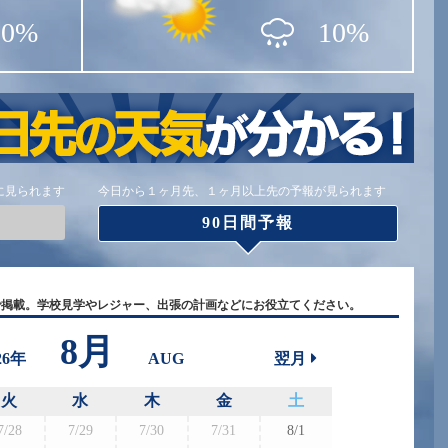
10%
10%
に見られます
今日から１ヶ月先、１ヶ月以上先の予報が見られます
90日間予報
で掲載。学校見学やレジャー、出張の計画などにお役立てください。
8月
26年
AUG
翌月
火
水
木
金
土
7/28
7/29
7/30
7/31
8/1
8/30
8/3