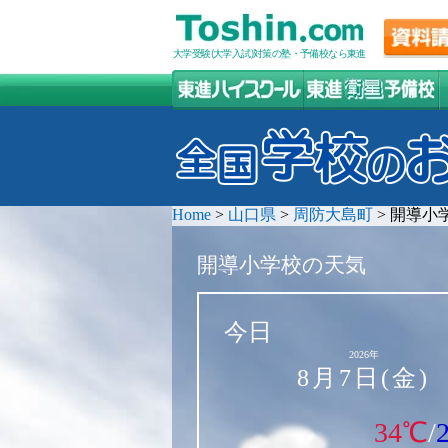
大学受験(大学入試)対策の塾・予備校なら東進
Home
>
山口県
>
周防大島町
>
開導小
開導小学校の天気
今日
2026年
8月7日(金)
34℃
/