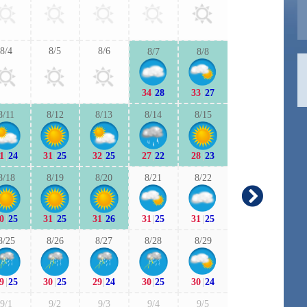
31
|
25
31
|
2
8/4
8/5
8/6
8/7
8/8
9/6
9/7
34
|
28
33
|
27
30
|
24
29
|
2
8/11
8/12
8/13
8/14
8/15
9/13
9/1
1
|
24
31
|
25
32
|
25
27
|
22
28
|
23
27
|
22
27
|
2
8/18
8/19
8/20
8/21
8/22
9/20
9/2
0
|
25
31
|
25
31
|
26
31
|
25
31
|
25
27
|
20
26
|
2
8/25
8/26
8/27
8/28
8/29
9/27
9/2
9
|
25
30
|
25
29
|
24
30
|
25
30
|
24
27
|
21
27
|
2
9/1
9/2
9/3
9/4
9/5