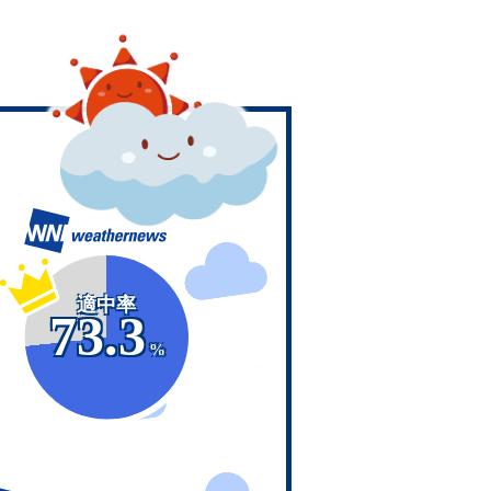
適中率
73.3
%