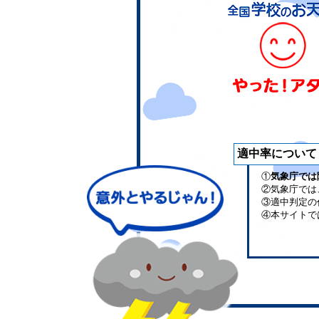
適中率について
①
気象庁では
②気象庁では
③適中判定の
④本サイトで