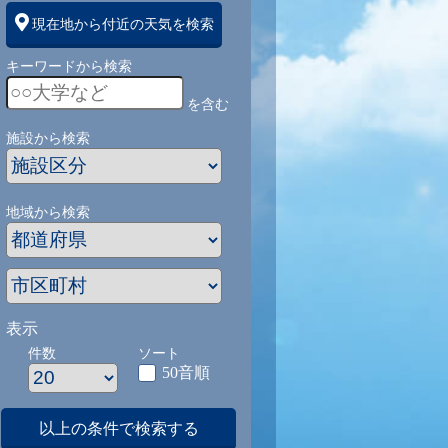
現在地から付近の天気を検索
キーワードから検索
を含む
施設から検索
地域から検索
表示
件数
ソート
50音順
以上の条件で検索する
1
9/1
9/2
9/3
9/4
9/5
9/27