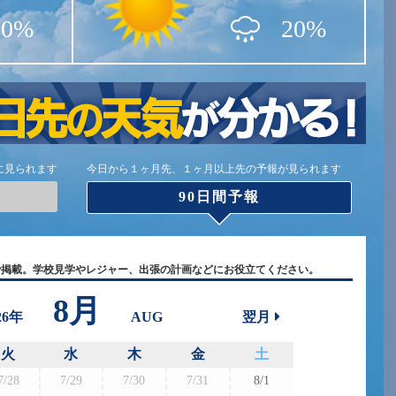
10%
20%
に見られます
今日から１ヶ月先、１ヶ月以上先の予報が見られます
90日間予報
で掲載。学校見学やレジャー、出張の計画などにお役立てください。
8月
26年
AUG
翌月
火
水
木
金
土
7/28
7/29
7/30
7/31
8/1
8/30
8/3