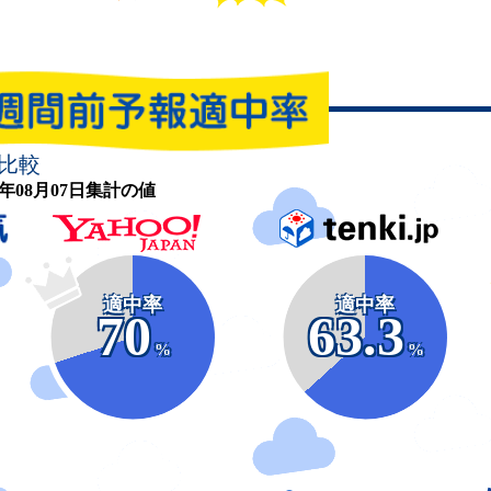
比較
26年08月07日集計の値
適中率
適中率
70
63.3
%
%