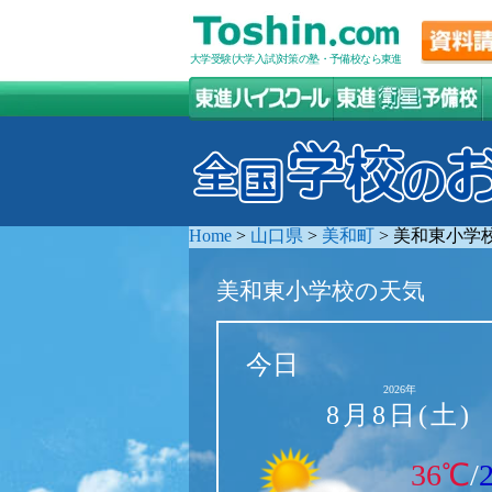
大学受験(大学入試)対策の塾・予備校なら東進
Home
>
山口県
>
美和町
>
美和東小学
美和東小学校の天気
今日
2026年
8月8日(土)
36℃
/