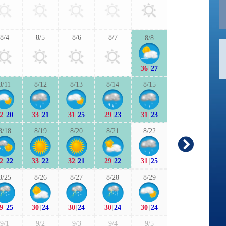
31
|
24
31
|
2
8/4
8/5
8/6
8/7
8/8
9/6
9/7
36
|
27
30
|
23
29
|
2
8/11
8/12
8/13
8/14
8/15
9/13
9/1
2
|
20
33
|
21
31
|
25
29
|
23
31
|
23
27
|
22
27
|
1
8/18
8/19
8/20
8/21
8/22
9/20
9/2
2
|
22
33
|
22
32
|
21
29
|
22
31
|
25
26
|
18
26
|
2
8/25
8/26
8/27
8/28
8/29
9/27
9/2
9
|
25
30
|
24
30
|
24
30
|
24
30
|
24
27
|
21
27
|
2
9/1
9/2
9/3
9/4
9/5