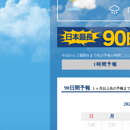
今日から２週間分まで先の予報が時間ごと
1時間予報
90日間予報
１ヶ月以上先の予報ま
20
日
月
7/26
7/27