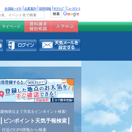
全国統一ﾃｽﾄ
企業案内
採用情報
ｻｲﾄﾏｯﾌﾟ
ﾆｭｰｽﾘﾘｰｽ
建物単位まで天気をピンポイント検索!
ピンポイント天気予報検索
付近のGPS情報から検索