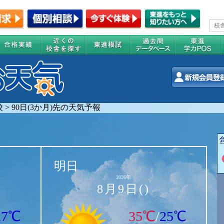
校
>
90日(3か月)先の天気予報
明日
2026年
8月9日()
27℃
35℃
/
25℃