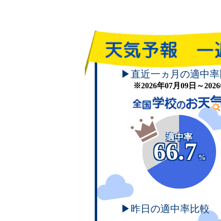
▶直近一ヵ月の適中率
※2026年07月09日～20
適中率
66.7
%
▶昨日の適中率比較