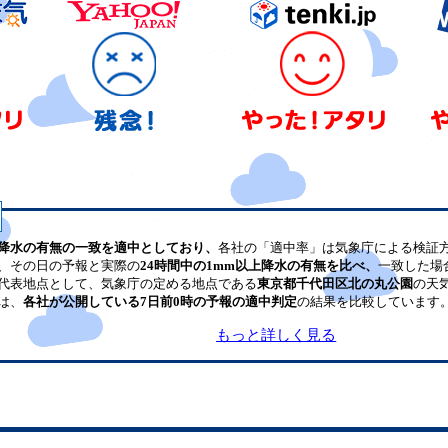
降水の有無の一致を適中としており、
各社の「適中率」は気象庁による検証
、その日の予報と実際の
24時間中の1mm以上降水の有無を比べ、
一致した場
代表地点として、気象庁の定める地点である
東京都千代田区北の丸公園
の天
は、
各社が公開している7日前0時の予報の適中判定
の結果を比較しています
もっと詳しく見る