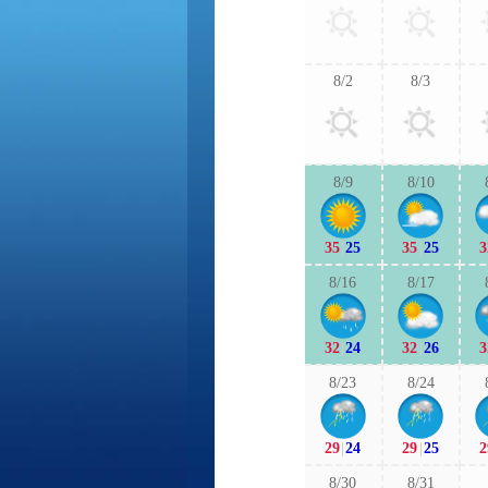
8/2
8/3
8/9
8/10
35
|
25
35
|
25
3
8/16
8/17
32
|
24
32
|
26
3
8/23
8/24
29
|
24
29
|
25
2
8/30
8/31