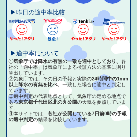
▶昨日の適中率比較
▶適中率について
①
気象庁では降水の有無の一致を適中としており、
各
社の「適中率」は気象庁による検証方法の基準に則り
算出しています。
②気象庁では、その日の予報と実際の
24時間中の1mm
以上降水の有無を比べ、
一致した場合に適中と判定し
ています。
③適中判定の代表地点として、気象庁の定める地点で
ある
東京都千代田区北の丸公園
の天気を参照していま
す。
④本サイトでは、
各社が公開している7日前0時の予報
の適中判定
の結果を比較しています。