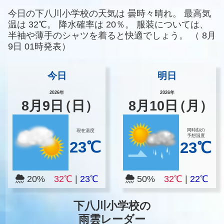
今日の下八川小学校の天気は
曇時々晴れ。
最高気
温は
32℃。
降水確率は
20％。
服装については、
半袖や薄手のシャツを着ると快適でしょう。
（
8月
9日 01時発表）
今日
明日
2026年
2026年
8
月
9
日
（日）
8
月
10
日
（月）
同時刻の
現在温度
予想温度
23℃
23℃
20%
32℃
|
23℃
50%
32℃
|
22℃
下八川小学校の
雨雲レーダー