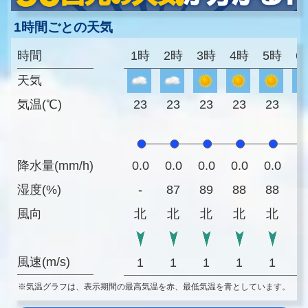
1時間ごとの天気
時間
1時
2時
3時
4時
5時
6
天気
気温(℃)
23
23
23
23
23
2
降水量(mm/h)
0.0
0.0
0.0
0.0
0.0
0
湿度(%)
-
87
89
88
88
8
風向
北
北
北
北
北
風速(m/s)
1
1
1
1
1
※気温グラフは、表示期間の最高気温を赤、最低気温を青としています。