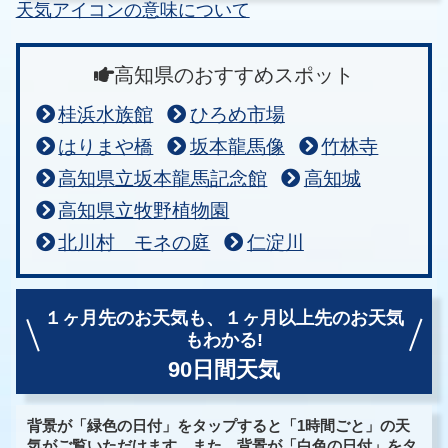
天気アイコンの意味について
高知県のおすすめスポット
桂浜水族館
ひろめ市場
はりまや橋
坂本龍馬像
竹林寺
高知県立坂本龍馬記念館
高知城
高知県立牧野植物園
北川村 モネの庭
仁淀川
１ヶ月先のお天気も、
１ヶ月以上先のお天気
もわかる!
90日間天気
背景が「緑色の日付」をタップすると「1時間ごと」の天
気がご覧いただけます。また、背景が「白色の日付」をタ