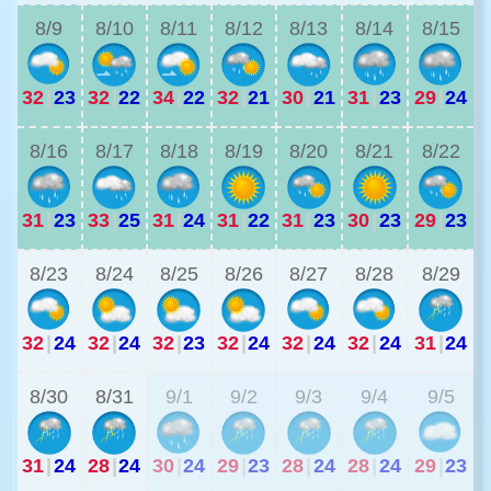
8/9
8/10
8/11
8/12
8/13
8/14
8/15
32
|
23
32
|
22
34
|
22
32
|
21
30
|
21
31
|
23
29
|
24
3
8/16
8/17
8/18
8/19
8/20
8/21
8/22
31
|
23
33
|
25
31
|
24
31
|
22
31
|
23
30
|
23
29
|
23
2
8/23
8/24
8/25
8/26
8/27
8/28
8/29
32
|
24
32
|
24
32
|
23
32
|
24
32
|
24
32
|
24
31
|
24
2
8/30
8/31
9/1
9/2
9/3
9/4
9/5
31
|
24
28
|
24
30
|
24
29
|
23
28
|
24
28
|
24
29
|
23