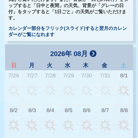
ップすると「日中と夜間」の天気、背景が「グレーの日
付」をタップすると「1日ごと」の天気がご覧いただけま
す。
カレンダー部分をフリック(スライド)すると翌月のカレン
ダーがご覧になれます
2026年 08月
日
月
火
水
木
金
土
7/26
7/27
7/28
7/29
7/30
7/31
8/1
3
8/2
8/3
8/4
8/5
8/6
8/7
8/8
3