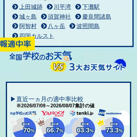
上田城跡
川平湾
下灘駅
城ヶ島
須賀神社
慶良間諸島
阿智村
八ヶ岳
波照間島
四国カルスト
▶直近一ヵ月の適中率比較
※2026/07/09～2026/08/07集計の値
適中率
適中率
適中率
適中率
70
66.7
63.3
73.3
%
%
%
%