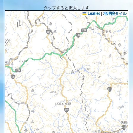
タップすると拡大します
Leaflet
|
地理院タイル