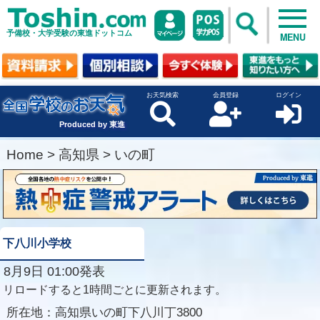
予備校・大学受験の東進ドットコム
MENU
お天気検索
会員登録
ログイン
Produced by 東進
Home
>
高知県
>
いの町
下八川小学校
8月9日 01:00発表
リロードすると1時間ごとに更新されます。
所在地：
高知県いの町下八川丁3800